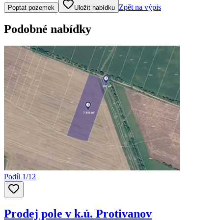
Klepněte nebo klikněte pro ovládání mapy
Zpět na výpis
Poptat pozemek
Uložit nabídku
Podobné nabídky
Podíl 1/12
Prodej pole v k.ú. Protivanov