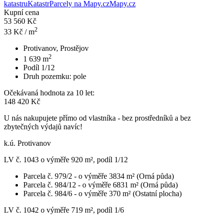
katastru
Katastr
Parcely na Mapy.cz
Mapy.cz
Kupní cena
53 560 Kč
2
33
Kč / m
Protivanov, Prostějov
2
1 639
m
Podíl 1/12
Druh pozemku:
pole
Očekávaná hodnota za 10 let:
148 420 Kč
U nás nakupujete přímo od vlastníka - bez prostředníků a bez
zbytečných výdajů navíc!
k.ú. Protivanov
LV č. 1043 o výměře 920 m², podíl 1/12
Parcela č. 979/2 - o výměře 3834 m² (Orná půda)
Parcela č. 984/12 - o výměře 6831 m² (Orná půda)
Parcela č. 984/6 - o výměře 370 m² (Ostatní plocha)
LV č. 1042 o výměře 719 m², podíl 1/6