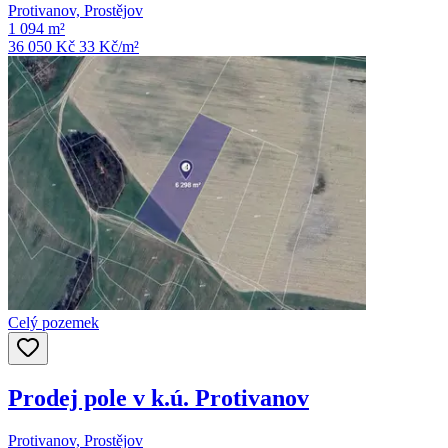
Protivanov, Prostějov
1 094 m²
36 050 Kč
33
Kč/m²
Celý pozemek
Prodej pole v k.ú. Protivanov
Protivanov, Prostějov