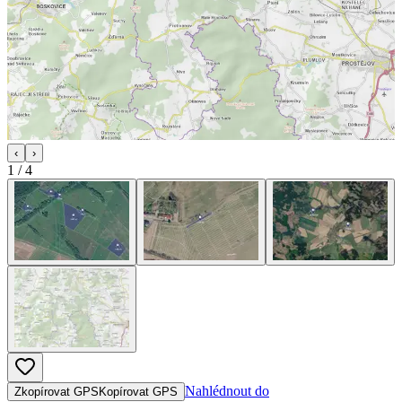
‹
›
1
/
4
Nahlédnout do
Zkopírovat GPS
Kopírovat GPS