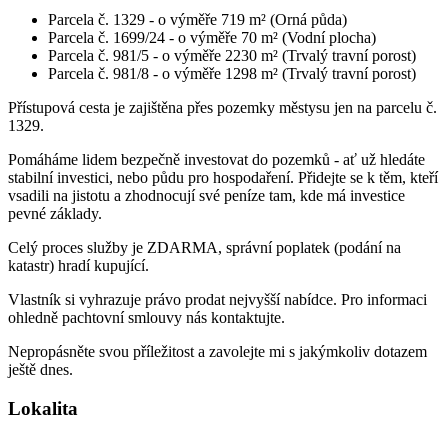
Parcela č. 1329 - o výměře 719 m² (Orná půda)
Parcela č. 1699/24 - o výměře 70 m² (Vodní plocha)
Parcela č. 981/5 - o výměře 2230 m² (Trvalý travní porost)
Parcela č. 981/8 - o výměře 1298 m² (Trvalý travní porost)
Přístupová cesta je zajištěna přes pozemky městysu jen na parcelu č.
1329.
Pomáháme lidem bezpečně investovat do pozemků - ať už hledáte
stabilní investici, nebo půdu pro hospodaření. Přidejte se k těm, kteří
vsadili na jistotu a zhodnocují své peníze tam, kde má investice
pevné základy.
Celý proces služby je ZDARMA, správní poplatek (podání na
katastr) hradí kupující.
Vlastník si vyhrazuje právo prodat nejvyšší nabídce. Pro informaci
ohledně pachtovní smlouvy nás kontaktujte.
Nepropásněte svou příležitost a zavolejte mi s jakýmkoliv dotazem
ještě dnes.
Lokalita