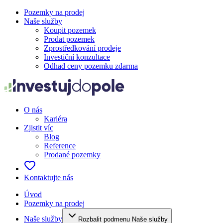
Pozemky na prodej
Naše služby
Koupit pozemek
Prodat pozemek
Zprostředkování prodeje
Investiční konzultace
Odhad ceny pozemku zdarma
O nás
Kariéra
Zjistit víc
Blog
Reference
Prodané pozemky
Kontaktujte nás
Úvod
Pozemky na prodej
Naše služby
Rozbalit podmenu Naše služby