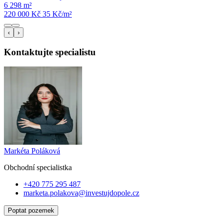
6 298 m²
220 000 Kč
35
Kč/m²
‹
›
Kontaktujte specialistu
Markéta Poláková
Obchodní specialist
ka
+420 775 295 487
marketa.polakova@investujdopole.cz
Poptat pozemek