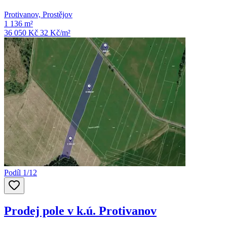
Protivanov, Prostějov
1 136 m²
36 050 Kč
32
Kč/m²
Podíl 1/12
Prodej pole v k.ú. Protivanov