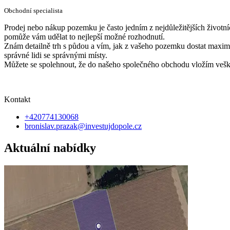
Obchodní specialista
Prodej nebo nákup pozemku je často jedním z nejdůležitějších životníc
pomůže vám udělat to nejlepší možné rozhodnutí.
Znám detailně trh s půdou a vím, jak z vašeho pozemku dostat maximum
správné lidi se správnými místy.
Můžete se spolehnout, že do našeho společného obchodu vložím vešker
Kontakt
+420774130068
bronislav.prazak@investujdopole.cz
Aktuální nabídky