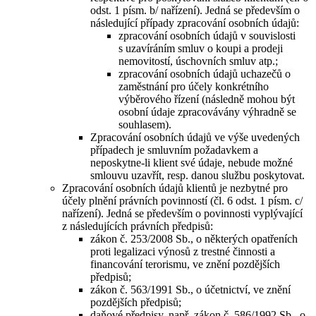
odst. 1 písm. b/ nařízení). Jedná se především o
následující případy zpracování osobních údajů:
zpracování osobních údajů v souvislosti
s uzavíráním smluv o koupi a prodeji
nemovitostí, úschovních smluv atp.;
zpracování osobních údajů uchazečů o
zaměstnání pro účely konkrétního
výběrového řízení (následně mohou být
osobní údaje zpracovávány výhradně se
souhlasem).
Zpracování osobních údajů ve výše uvedených
případech je smluvním požadavkem a
neposkytne-li klient své údaje, nebude možné
smlouvu uzavřít, resp. danou službu poskytovat.
Zpracování osobních údajů klientů je nezbytné pro
účely plnění právních povinností (čl. 6 odst. 1 písm. c/
nařízení). Jedná se především o povinnosti vyplývající
z následujících právních předpisů:
zákon č. 253/2008 Sb., o některých opatřeních
proti legalizaci výnosů z trestné činnosti a
financování terorismu, ve znění pozdějších
předpisů;
zákon č. 563/1991 Sb., o účetnictví, ve znění
pozdějších předpisů;
daňové předpisy, např. zákon č. 586/1992 Sb., o