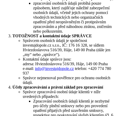
zpracování osobních údajů probíhá pouze
způsobem, který zajišťuje náležité zabezpečení
osobních údajů, včetně jejich ochrany pomocí
vhodných technických nebo organizačních
opatření před neoprávněným či protiprávním
zpracováním a před náhodnou ztrátou, zničením
nebo poškozením.
TOTOŽNOST a kontaktní údaje SPRÁVCE
Správcem osobních údajů je společnost
investujdopole.cz s.r.o., IČ: 176 16 328, se sídlem
Hviezdoslavova 516/39, Háje, 149 00 Praha (dále jen
„my“ nebo „správce“).
Kontaktní údaje správce jsou:
adresa: Hviezdoslavova 516/39, Háje, 149 00 Praha
e-mail:
info@investujdopole.cz
telefon: +420 774 780
937
Správce nejmenoval pověřence pro ochranu osobních
údajů.
Účely zpracovávání a právní základ pro zpracování
Správce zpracovává osobní údaje klientů v níže
uvedených případech:
Zpracování osobních údajů klientů je nezbytné
pro účely plnění smlouvy nebo pro provedení
opatření přijatých před uzavřením smlouvy,
respektive pro poskytování služeb klientům (čl. 6