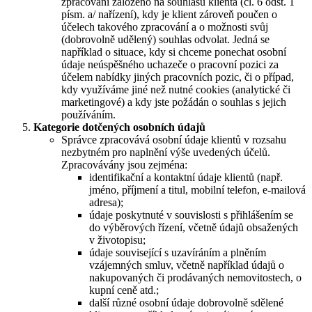
zpracování založeno na souhlasu klienta (čl. 6 odst. 1
písm. a/ nařízení), kdy je klient zároveň poučen o
účelech takového zpracování a o možnosti svůj
(dobrovolně udělený) souhlas odvolat. Jedná se
například o situace, kdy si chceme ponechat osobní
údaje neúspěšného uchazeče o pracovní pozici za
účelem nabídky jiných pracovních pozic, či o případ,
kdy využíváme jiné než nutné cookies (analytické či
marketingové) a kdy jste požádán o souhlas s jejich
používáním.
Kategorie dotčených osobních údajů
Správce zpracovává osobní údaje klientů v rozsahu
nezbytném pro naplnění výše uvedených účelů.
Zpracovávány jsou zejména:
identifikační a kontaktní údaje klientů (např.
jméno, příjmení a titul, mobilní telefon, e-mailová
adresa);
údaje poskytnuté v souvislosti s přihlášením se
do výběrových řízení, včetně údajů obsažených
v životopisu;
údaje související s uzavíráním a plněním
vzájemných smluv, včetně například údajů o
nakupovaných či prodávaných nemovitostech, o
kupní ceně atd.;
další různé osobní údaje dobrovolně sdělené