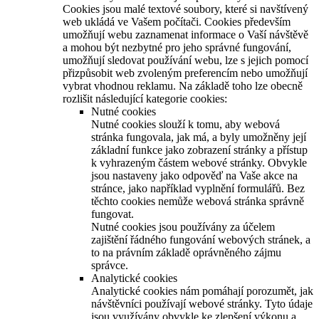
Cookies jsou malé textové soubory, které si navštívený
web ukládá ve Vašem počítači. Cookies především
umožňují webu zaznamenat informace o Vaší návštěvě
a mohou být nezbytné pro jeho správné fungování,
umožňují sledovat používání webu, lze s jejich pomocí
přizpůsobit web zvoleným preferencím nebo umožňují
vybrat vhodnou reklamu. Na základě toho lze obecně
rozlišit následující kategorie cookies:
Nutné cookies
Nutné cookies slouží k tomu, aby webová
stránka fungovala, jak má, a byly umožněny její
základní funkce jako zobrazení stránky a přístup
k vyhrazeným částem webové stránky. Obvykle
jsou nastaveny jako odpověď na Vaše akce na
stránce, jako například vyplnění formulářů. Bez
těchto cookies nemůže webová stránka správně
fungovat.
Nutné cookies jsou používány za účelem
zajištění řádného fungování webových stránek, a
to na právním základě oprávněného zájmu
správce.
Analytické cookies
Analytické cookies nám pomáhají porozumět, jak
návštěvníci používají webové stránky. Tyto údaje
jsou využívány obvykle ke zlepšení výkonu a