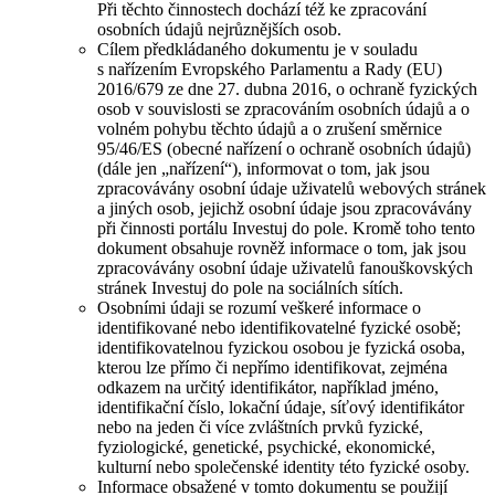
Při těchto činnostech dochází též ke zpracování
osobních údajů nejrůznějších osob.
Cílem předkládaného dokumentu je v souladu
s nařízením Evropského Parlamentu a Rady (EU)
2016/679 ze dne 27. dubna 2016, o ochraně fyzických
osob v souvislosti se zpracováním osobních údajů a o
volném pohybu těchto údajů a o zrušení směrnice
95/46/ES (obecné nařízení o ochraně osobních údajů)
(dále jen „nařízení“), informovat o tom, jak jsou
zpracovávány osobní údaje uživatelů webových stránek
a jiných osob, jejichž osobní údaje jsou zpracovávány
při činnosti portálu Investuj do pole. Kromě toho tento
dokument obsahuje rovněž informace o tom, jak jsou
zpracovávány osobní údaje uživatelů fanouškovských
stránek Investuj do pole na sociálních sítích.
Osobními údaji se rozumí veškeré informace o
identifikované nebo identifikovatelné fyzické osobě;
identifikovatelnou fyzickou osobou je fyzická osoba,
kterou lze přímo či nepřímo identifikovat, zejména
odkazem na určitý identifikátor, například jméno,
identifikační číslo, lokační údaje, síťový identifikátor
nebo na jeden či více zvláštních prvků fyzické,
fyziologické, genetické, psychické, ekonomické,
kulturní nebo společenské identity této fyzické osoby.
Informace obsažené v tomto dokumentu se použijí