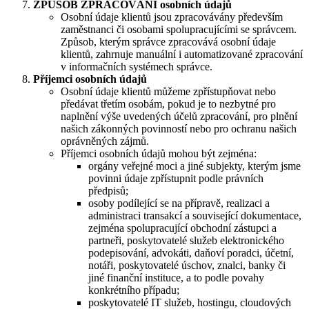
ZPŮSOB ZPRACOVÁNÍ osobních údajů
Osobní údaje klientů jsou zpracovávány především
zaměstnanci či osobami spolupracujícími se správcem.
Způsob, kterým správce zpracovává osobní údaje
klientů, zahrnuje manuální i automatizované zpracování
v informačních systémech správce.
Příjemci osobních údajů
Osobní údaje klientů můžeme zpřístupňovat nebo
předávat třetím osobám, pokud je to nezbytné pro
naplnění výše uvedených účelů zpracování, pro plnění
našich zákonných povinností nebo pro ochranu našich
oprávněných zájmů.
Příjemci osobních údajů mohou být zejména:
orgány veřejné moci a jiné subjekty, kterým jsme
povinni údaje zpřístupnit podle právních
předpisů;
osoby podílející se na přípravě, realizaci a
administraci transakcí a související dokumentace,
zejména spolupracující obchodní zástupci a
partneři, poskytovatelé služeb elektronického
podepisování, advokáti, daňoví poradci, účetní,
notáři, poskytovatelé úschov, znalci, banky či
jiné finanční instituce, a to podle povahy
konkrétního případu;
poskytovatelé IT služeb, hostingu, cloudových