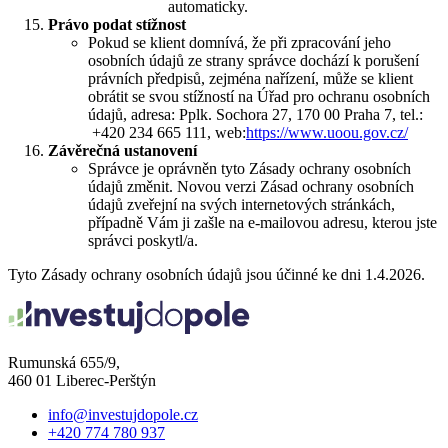
automaticky.
Právo podat stížnost
Pokud se klient domnívá, že při zpracování jeho
osobních údajů ze strany správce dochází k porušení
právních předpisů, zejména nařízení, může se klient
obrátit se svou stížností na Úřad pro ochranu osobních
údajů, adresa: Pplk. Sochora 27, 170 00 Praha 7, tel.:
+420 234 665 111, web:
https://www.uoou.gov.cz/
Závěrečná ustanovení
Správce je oprávněn tyto Zásady ochrany osobních
údajů změnit. Novou verzi Zásad ochrany osobních
údajů zveřejní na svých internetových stránkách,
případně Vám ji zašle na e-mailovou adresu, kterou jste
správci poskytl/a.
Tyto Zásady ochrany osobních údajů jsou účinné ke dni 1.4.2026.
Rumunská 655/9,
460 01 Liberec-Perštýn
info@investujdopole.cz
+420 774 780 937