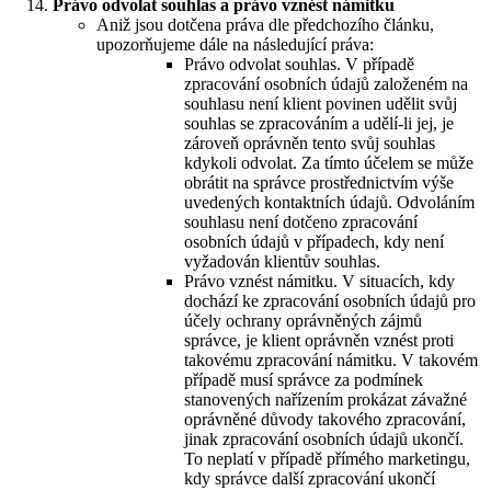
Právo odvolat souhlas a právo vznést námitku
Aniž jsou dotčena práva dle předchozího článku,
upozorňujeme dále na následující práva:
Právo odvolat souhlas. V případě
zpracování osobních údajů založeném na
souhlasu není klient povinen udělit svůj
souhlas se zpracováním a udělí-li jej, je
zároveň oprávněn tento svůj souhlas
kdykoli odvolat. Za tímto účelem se může
obrátit na správce prostřednictvím výše
uvedených kontaktních údajů. Odvoláním
souhlasu není dotčeno zpracování
osobních údajů v případech, kdy není
vyžadován klientův souhlas.
Právo vznést námitku. V situacích, kdy
dochází ke zpracování osobních údajů pro
účely ochrany oprávněných zájmů
správce, je klient oprávněn vznést proti
takovému zpracování námitku. V takovém
případě musí správce za podmínek
stanovených nařízením prokázat závažné
oprávněné důvody takového zpracování,
jinak zpracování osobních údajů ukončí.
To neplatí v případě přímého marketingu,
kdy správce další zpracování ukončí