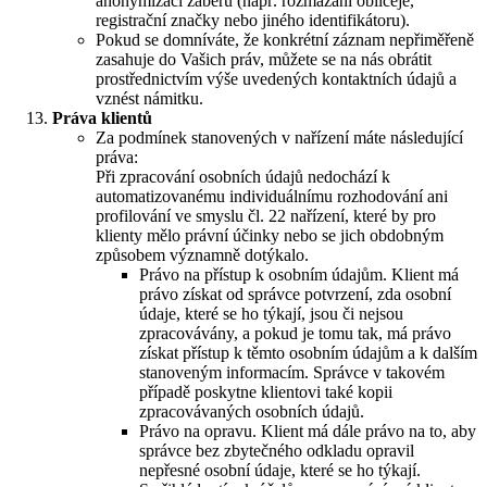
anonymizaci záběrů (např. rozmazání obličeje,
registrační značky nebo jiného identifikátoru).
Pokud se domníváte, že konkrétní záznam nepřiměřeně
zasahuje do Vašich práv, můžete se na nás obrátit
prostřednictvím výše uvedených kontaktních údajů a
vznést námitku.
Práva klientů
Za podmínek stanovených v nařízení máte následující
práva:
Při zpracování osobních údajů nedochází k
automatizovanému individuálnímu rozhodování ani
profilování ve smyslu čl. 22 nařízení, které by pro
klienty mělo právní účinky nebo se jich obdobným
způsobem významně dotýkalo.
Právo na přístup k osobním údajům. Klient má
právo získat od správce potvrzení, zda osobní
údaje, které se ho týkají, jsou či nejsou
zpracovávány, a pokud je tomu tak, má právo
získat přístup k těmto osobním údajům a k dalším
stanoveným informacím. Správce v takovém
případě poskytne klientovi také kopii
zpracovávaných osobních údajů.
Právo na opravu. Klient má dále právo na to, aby
správce bez zbytečného odkladu opravil
nepřesné osobní údaje, které se ho týkají.