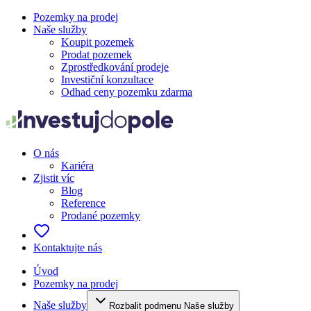
Pozemky na prodej
Naše služby
Koupit pozemek
Prodat pozemek
Zprostředkování prodeje
Investiční konzultace
Odhad ceny pozemku zdarma
O nás
Kariéra
Zjistit víc
Blog
Reference
Prodané pozemky
Kontaktujte nás
Úvod
Pozemky na prodej
Naše služby
Rozbalit podmenu Naše služby