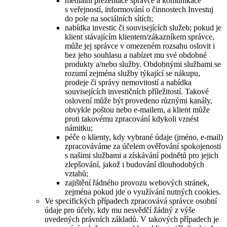
mediální prezentace správce a komunikace
s veřejností, informování o činnostech Investuj
do pole na sociálních sítích;
nabídka investic či souvisejících služeb; pokud je
klient stávajícím klientem/zákazníkem správce,
může jej správce v omezeném rozsahu oslovit i
bez jeho souhlasu a nabízet mu své obdobné
produkty a/nebo služby. Obdobnými službami se
rozumí zejména služby týkající se nákupu,
prodeje či správy nemovitostí a nabídka
souvisejících investičních příležitostí. Takové
oslovení může být provedeno různými kanály,
obvykle poštou nebo e-mailem, a klient může
proti takovému zpracování kdykoli vznést
námitku;
péče o klienty, kdy vybrané údaje (jméno, e-mail)
zpracováváme za účelem ověřování spokojenosti
s našimi službami a získávání podnětů pro jejich
zlepšování, jakož i budování dlouhodobých
vztahů;
zajištění řádného provozu webových stránek,
zejména pokud jde o využívání nutných cookies.
Ve specifických případech zpracovává správce osobní
údaje pro účely, kdy mu nesvědčí žádný z výše
uvedených právních základů. V takových případech je