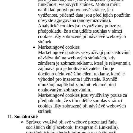
funkčnosti webových stránek. Mohou měřit
například pohyb po webové stránce, její
vytíženost, přičemž data jsou před jejich použitím
obvykle agregována (anonymizována).
Analytické cookies jsou využívány pouze za
předpokladu, že s tím udělíte souhlas v rámci
cookies lišty zobrazené při návštěvě webových
stránek.
Marketingové cookies
Marketingové cookies se využívají pro sledování
návštěvníků na webových stránkách, kdy
záměrem je zobrazit reklamu, která je relevantní a
zajímavá pro jednotlivé uživatele. Tím je
docíleno efektivnějšího cílení reklamy, které je
výhodné pro inzerenta i uživatele. Rovněž
umožňují například zabránit reklamě před
opakovaným zobrazováním.
Marketingové cookies jsou využívány pouze za
předpokladu, že s tím udělíte souhlas v rámci
cookies lišty zobrazené při návštěvě webových
stránek.
Sociální sítě
Správce využívá při své webové prezentaci řadu
sociálních sítí (Facebook, Instagram či LinkedIn),
prostřednictvím kterých informuje o své činnosti.