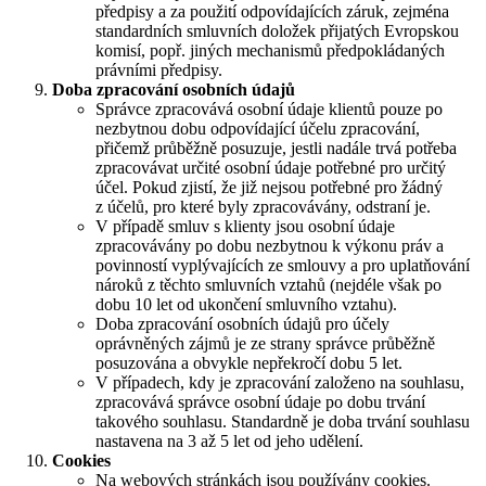
předpisy a za použití odpovídajících záruk, zejména
standardních smluvních doložek přijatých Evropskou
komisí, popř. jiných mechanismů předpokládaných
právními předpisy.
Doba zpracování osobních údajů
Správce zpracovává osobní údaje klientů pouze po
nezbytnou dobu odpovídající účelu zpracování,
přičemž průběžně posuzuje, jestli nadále trvá potřeba
zpracovávat určité osobní údaje potřebné pro určitý
účel. Pokud zjistí, že již nejsou potřebné pro žádný
z účelů, pro které byly zpracovávány, odstraní je.
V případě smluv s klienty jsou osobní údaje
zpracovávány po dobu nezbytnou k výkonu práv a
povinností vyplývajících ze smlouvy a pro uplatňování
nároků z těchto smluvních vztahů (nejdéle však po
dobu 10 let od ukončení smluvního vztahu).
Doba zpracování osobních údajů pro účely
oprávněných zájmů je ze strany správce průběžně
posuzována a obvykle nepřekročí dobu 5 let.
V případech, kdy je zpracování založeno na souhlasu,
zpracovává správce osobní údaje po dobu trvání
takového souhlasu. Standardně je doba trvání souhlasu
nastavena na 3 až 5 let od jeho udělení.
Cookies
Na webových stránkách jsou používány cookies.