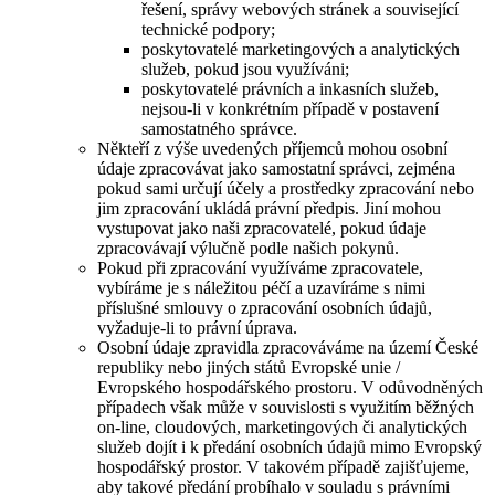
řešení, správy webových stránek a související
technické podpory;
poskytovatelé marketingových a analytických
služeb, pokud jsou využíváni;
poskytovatelé právních a inkasních služeb,
nejsou-li v konkrétním případě v postavení
samostatného správce.
Někteří z výše uvedených příjemců mohou osobní
údaje zpracovávat jako samostatní správci, zejména
pokud sami určují účely a prostředky zpracování nebo
jim zpracování ukládá právní předpis. Jiní mohou
vystupovat jako naši zpracovatelé, pokud údaje
zpracovávají výlučně podle našich pokynů.
Pokud při zpracování využíváme zpracovatele,
vybíráme je s náležitou péčí a uzavíráme s nimi
příslušné smlouvy o zpracování osobních údajů,
vyžaduje-li to právní úprava.
Osobní údaje zpravidla zpracováváme na území České
republiky nebo jiných států Evropské unie /
Evropského hospodářského prostoru. V odůvodněných
případech však může v souvislosti s využitím běžných
on-line, cloudových, marketingových či analytických
služeb dojít i k předání osobních údajů mimo Evropský
hospodářský prostor. V takovém případě zajišťujeme,
aby takové předání probíhalo v souladu s právními