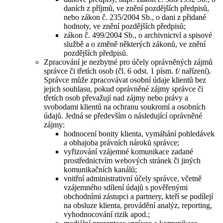
daních z příjmů, ve znění pozdějších předpisů,
nebo zákon č. 235/2004 Sb., o dani z přidané
hodnoty, ve znění pozdějších předpisů;
zákon č. 499/2004 Sb., o archivnictví a spisové
službě a o změně některých zákonů, ve znění
pozdějších předpisů.
Zpracování je nezbytné pro účely oprávněných zájmů
správce či třetích osob (čl. 6 odst. 1 písm. f/ nařízení).
Správce může zpracovávat osobní údaje klientů bez
jejich souhlasu, pokud oprávněné zájmy správce či
třetích osob převažují nad zájmy nebo právy a
svobodami klientů na ochranu soukromí a osobních
údajů. Jedná se především o následující oprávněné
zájmy:
hodnocení bonity klienta, vymáhání pohledávek
a obhajoba právních nároků správce;
vyřizování vzájemné komunikace zadané
prostřednictvím webových stránek či jiných
komunikačních kanálů;
vnitřní administrativní účely správce, včetně
vzájemného sdílení údajů s pověřenými
obchodními zástupci a partnery, kteří se podílejí
na obsluze klienta, provádění analýz, reporting,
vyhodnocování rizik apod.;