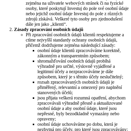
zejména na uživatele webových stránek či na fyzické
osoby, které poskytují Investuj do pole své osobní údaje
nebo jejichž osobní údaje Investuj do pole z různých
zdrojů získává. Veškeré tyto osoby pro zjednodušení
dále jen jako „klienti“.
Zásady zpracování osobních údajů
Při zpracování osobních údajů klientů respektujeme a
ctíme nejvyšší standardy ochrany osobních údajů,
přičemž dodržujeme zejména následující zásady:
osobní údaje klientů zpracováváme korektně,
zákonným a transparentním způsobem;
shromažďování osobních údajů probíhá
výhradně pro určité, výslovně vyjádřené a
legitimní účely a nezpracováváme je dále
způsobem, který je s těmito účely neslučitelný;
rozsah zpracovávaných osobních údajů je
přiměřený, relevantní a omezený pro naplnění
stanovených účelů;
jsou přijata veškerá rozumná opatření, abychom
zpracovávali výhradně přesně a aktualizované
osobní údaje a aby osobní údaje, které jsou
nepřesné, byly bezodkladně vymazány nebo
opraveny;
osobní údaje uchováváme po dobu, která je
nezbytná pro účely, pro které jsou zpracovávány;