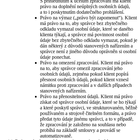
S přihlédnutím k účelům zpracování má klient
právo na doplnění neúplných osobních údajů,
a to i poskytnutím dodatečného prohlášení.
Právo na výmaz („právo být zapomenut“). Klient
má právo na to, aby správce bez zbytečného
odkladu vymazal osobní údaje, které se daného
klienta týkají, a správce má povinnost osobní
údaje bez zbytečného odkladu vymazat, pokud je
dán některý z důvodů stanovených nařízením a
správce není z jiného důvodu oprávněn si osobní
údaje ponechat.
Právo na omezení zpracování. Klient má právo
na to, aby správce omezil zpracování jeho
osobních údajů, zejména pokud klient popírá
přesnost osobních údajů, pokud klient vznesl
námitku proti zpracování a v dalších případech
stanovených nařízením.
Právo na přenositelnost údajů. Klient má právo
získat od správce osobní údaje, které se ho týkají
a které poskytl správci, ve strukturovaném, běžně
používaném a strojově čitelném formátu, a právo
předat tyto údaje jinému správci, a to v případě,
že zpracování je založeno na souhlasu nebo
probíhá na základě smlouvy a provádí se
automatizovaně.