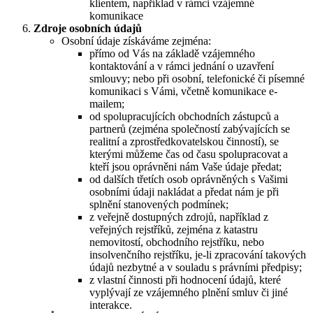
klientem, například v rámci vzájemné
komunikace
Zdroje osobních údajů
Osobní údaje získáváme zejména:
přímo od Vás na základě vzájemného
kontaktování a v rámci jednání o uzavření
smlouvy; nebo při osobní, telefonické či písemné
komunikaci s Vámi, včetně komunikace e-
mailem;
od spolupracujících obchodních zástupců a
partnerů (zejména společností zabývajících se
realitní a zprostředkovatelskou činností), se
kterými můžeme čas od času spolupracovat a
kteří jsou oprávněni nám Vaše údaje předat;
od dalších třetích osob oprávněných s Vašimi
osobními údaji nakládat a předat nám je při
splnění stanovených podmínek;
z veřejně dostupných zdrojů, například z
veřejných rejstříků, zejména z katastru
nemovitostí, obchodního rejstříku, nebo
insolvenčního rejstříku, je-li zpracování takových
údajů nezbytné a v souladu s právními předpisy;
z vlastní činnosti při hodnocení údajů, které
vyplývají ze vzájemného plnění smluv či jiné
interakce.