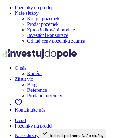
Pozemky na prodej
Naše služby
Koupit pozemek
Prodat pozemek
Zprostředkování prodeje
Investiční konzultace
Odhad ceny pozemku zdarma
O nás
Kariéra
Zjistit víc
Blog
Reference
Prodané pozemky
Kontaktujte nás
Úvod
Pozemky na prodej
Naše služby
Rozbalit podmenu Naše služby