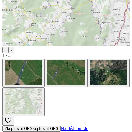
‹
›
1
/
4
Nahlédnout do
Zkopírovat GPS
Kopírovat GPS