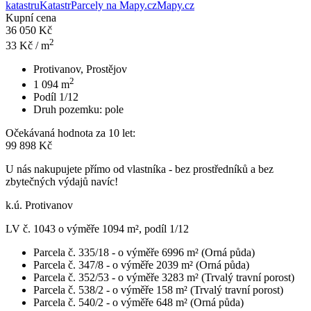
katastru
Katastr
Parcely na Mapy.cz
Mapy.cz
Kupní cena
36 050 Kč
2
33
Kč / m
Protivanov, Prostějov
2
1 094
m
Podíl 1/12
Druh pozemku:
pole
Očekávaná hodnota za 10 let:
99 898 Kč
U nás nakupujete přímo od vlastníka - bez prostředníků a bez
zbytečných výdajů navíc!
k.ú. Protivanov
LV č. 1043 o výměře 1094 m², podíl 1/12
Parcela č. 335/18 - o výměře 6996 m² (Orná půda)
Parcela č. 347/8 - o výměře 2039 m² (Orná půda)
Parcela č. 352/53 - o výměře 3283 m² (Trvalý travní porost)
Parcela č. 538/2 - o výměře 158 m² (Trvalý travní porost)
Parcela č. 540/2 - o výměře 648 m² (Orná půda)