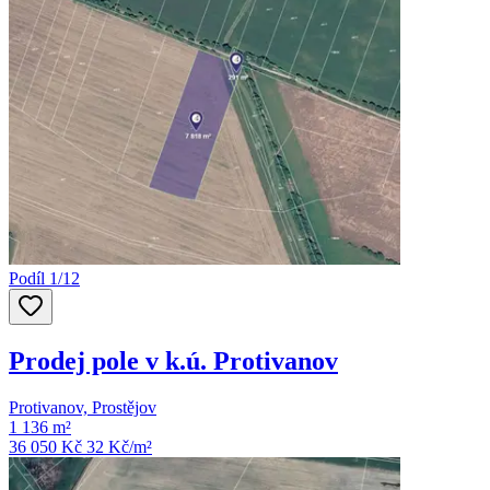
Podíl 1/12
Prodej pole v k.ú. Protivanov
Protivanov, Prostějov
1 136 m²
36 050 Kč
32
Kč/m²