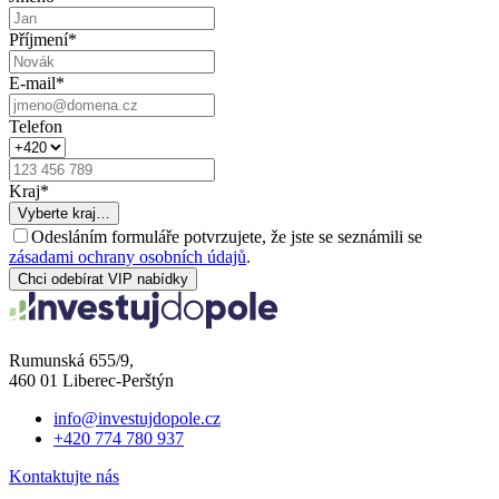
Příjmení
*
E-mail
*
Telefon
Kraj
*
Vyberte kraj…
Odesláním formuláře potvrzujete, že jste se seznámili se
zásadami ochrany osobních údajů
.
Chci odebírat VIP nabídky
Rumunská 655/9,
460 01 Liberec-Perštýn
info@investujdopole.cz
+420 774 780 937
Kontaktujte nás