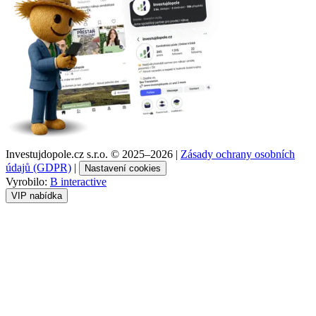
Investujdopole.cz s.r.o. ©
2025–2026
|
Zásady ochrany osobních
údajů (GDPR)
|
Nastavení cookies
Vyrobilo:
B interactive
VIP nabídka