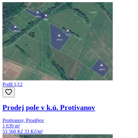
Podíl 1/12
Prodej pole v k.ú. Protivanov
Protivanov, Prostějov
1 639 m²
53 560 Kč
33
Kč/m²