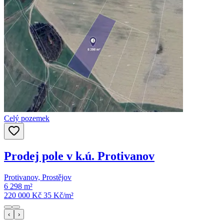
Celý pozemek
Prodej pole v k.ú. Protivanov
Protivanov, Prostějov
6 298 m²
220 000 Kč
35
Kč/m²
‹
›