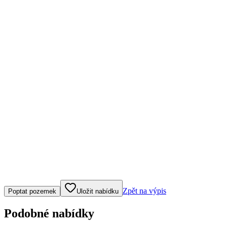
Klepněte nebo klikněte pro ovládání mapy
Zpět na výpis
Poptat pozemek
Uložit nabídku
Podobné nabídky