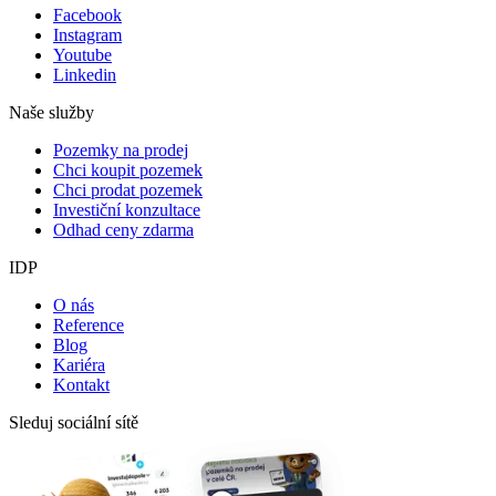
Facebook
Instagram
Youtube
Linkedin
Naše služby
Pozemky na prodej
Chci koupit pozemek
Chci prodat pozemek
Investiční konzultace
Odhad ceny zdarma
IDP
O nás
Reference
Blog
Kariéra
Kontakt
Sleduj sociální sítě