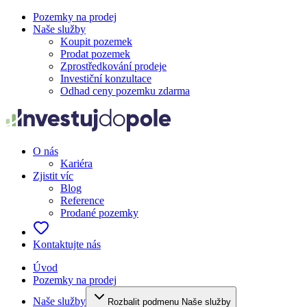
Pozemky na prodej
Naše služby
Koupit pozemek
Prodat pozemek
Zprostředkování prodeje
Investiční konzultace
Odhad ceny pozemku zdarma
O nás
Kariéra
Zjistit víc
Blog
Reference
Prodané pozemky
Kontaktujte nás
Úvod
Pozemky na prodej
Naše služby
Rozbalit podmenu Naše služby