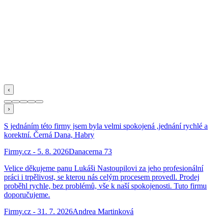
‹
›
S jednáním této firmy jsem byla velmi spokojená ,jednání rychlé a
korektní. Černá Dana, Habry
Firmy.cz
-
5. 8. 2026
Danacerna 73
Velice děkujeme panu Lukáši Nastoupilovi za jeho profesionální
práci i trpělivost, se kterou nás celým procesem provedl. Prodej
proběhl rychle, bez problémů, vše k naší spokojenosti. Tuto firmu
doporučujeme.
Firmy.cz
-
31. 7. 2026
Andrea Martinková