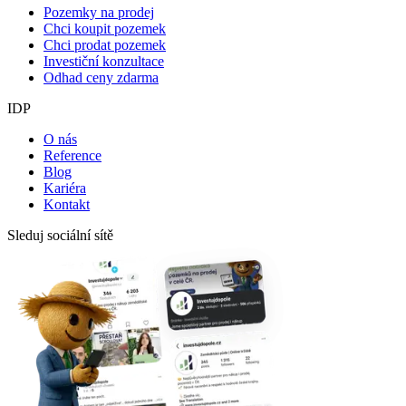
Pozemky na prodej
Chci koupit pozemek
Chci prodat pozemek
Investiční konzultace
Odhad ceny zdarma
IDP
O nás
Reference
Blog
Kariéra
Kontakt
Sleduj sociální sítě