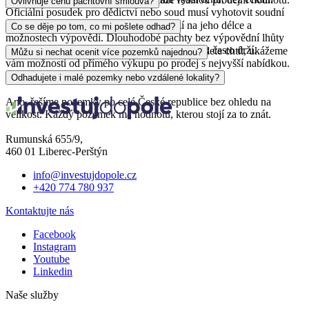
Ovlivňuje cenu pachtovní smlouva?
Oficiální posudek pro dědictví nebo soud musí vyhotovit soudní
znalec.
Ano, pacht může mít na cenu vliv. Záleží na jeho délce a
Co se děje po tom, co mi pošlete odhad?
možnostech výpovědi. Dlouhodobé pachty bez výpovědní lhůty
mohou cenu mírně snížit, krátkodobé ji naopak často drží.
Pošleme vám zprávu s výsledkem a pokud budete chtít, ukážeme
Můžu si nechat ocenit více pozemků najednou?
vám možnosti od přímého výkupu po prodej s nejvyšší nabídkou.
Vše zůstává nezávazné, vy rozhodujete.
Ano, samozřejmě.
Odhadujete i malé pozemky nebo vzdálené lokality?
Ano, řešíme pozemky po celé České republice bez ohledu na
velikost. Každý pozemek má hodnotu, kterou stojí za to znát.
Rumunská 655/9,
460 01 Liberec-Perštýn
info@investujdopole.cz
+420 774 780 937
Kontaktujte nás
Facebook
Instagram
Youtube
Linkedin
Naše služby