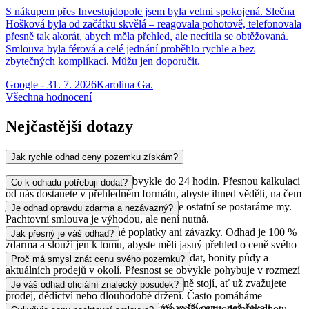
S nákupem přes Investujdopole jsem byla velmi spokojená. Slečna
Hošková byla od začátku skvělá – reagovala pohotově, telefonovala
přesně tak akorát, abych měla přehled, ale necítila se obtěžovaná.
Smlouva byla férová a celé jednání proběhlo rychle a bez
zbytečných komplikací. Můžu jen doporučit.
Google
-
31. 7. 2026
Karolina Ga.
Všechna hodnocení
Nejčastější dotazy
Jak rychle odhad ceny pozemku získám?
Naši experti připraví odhad obvykle do 24 hodin. Přesnou kalkulaci
Co k odhadu potřebuji dodat?
od nás dostanete v přehledném formátu, abyste ihned věděli, na čem
jste.
List vlastnictví a katastrální území. O vše ostatní se postaráme my.
Je odhad opravdu zdarma a nezávazný?
Pachtovní smlouva je výhodou, ale není nutná.
Ano, zcela. Neplatíte žádné poplatky ani závazky. Odhad je 100 %
Jak přesný je váš odhad?
zdarma a slouží jen k tomu, abyste měli jasný přehled o ceně svého
pozemku.
Naše odhady vycházejí z reálných tržních dat, bonity půdy a
Proč má smysl znát cenu svého pozemku?
aktuálních prodejů v okolí. Přesnost se obvykle pohybuje v rozmezí
plus minus 10 % skutečné tržní hodnoty.
Získáte jistotu, kolik váš pozemek skutečně stojí, ať už zvažujete
Je váš odhad oficiální znalecký posudek?
prodej, dědictví nebo dlouhodobé držení. Často pomáháme
majitelům zjistit, že jejich pozemek má vyšší cenu, než čekali.
Ne, jde o tržní odhad, který vám ukáže reálnou prodejní hodnotu.