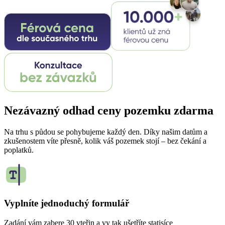
Nezávazný odhad ceny pozemku zdarma
Na trhu s půdou se pohybujeme každý den. Díky našim datům a
zkušenostem víte přesně, kolik váš pozemek stojí – bez čekání a
poplatků.
Vyplníte jednoduchý formulář
Zadání vám zabere 30 vteřin a vy tak ušetříte statisíce