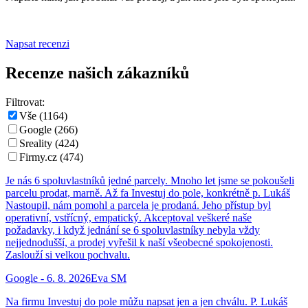
Napsat recenzi
Recenze našich zákazníků
Filtrovat:
Vše (
1164
)
Google (
266
)
Sreality (
424
)
Firmy.cz (
474
)
Je nás 6 spoluvlastníků jedné parcely. Mnoho let jsme se pokoušeli
parcelu prodat, marně. Až fa Investuj do pole, konkrétně p. Lukáš
Nastoupil, nám pomohl a parcela je prodaná. Jeho přístup byl
operativní, vstřícný, empatický. Akceptoval veškeré naše
požadavky, i když jednání se 6 spoluvlastníky nebyla vždy
nejjednodušší, a prodej vyřešil k naší všeobecné spokojenosti.
Zaslouží si velkou pochvalu.
Google
-
6. 8. 2026
Eva SM
Na firmu Investuj do pole můžu napsat jen a jen chválu. P. Lukáš