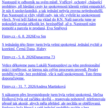
Nastoupil je odborník na svém místě. Vstřícný, ochotný, chápající
problémy, při hledání cesty ke spokojenosti klientů velmi empatický.
Je nás 6 spoluvlastníků, a tak jednání nebyla zrovna nejjednodušší.
Pan Nastoupil si vždy věděl rady, jak věc vyřešit ke spokojenosti
všech. Nyní leží žádost na vklad do KN. Naši parcelu jsme se
pokoušeli prodat několik let, bezúspěšně, až p. Nastoupil nám
pomohl a parcela je prodaná, Eva Smějová
Firmy.cz
-
6. 8. 2026
Eva Sm
S jednáním této firmy jsem byla velmi spokojená ,jednání rychlé a
korektní. Černá Dana, Habry
Firmy.cz
-
5. 8. 2026
Danacerna 73
Velice děkujeme panu Lukáši Nastoupilovi za jeho profesionální
práci i trpělivost, se kterou nás celým procesem provedl. Prodej
proběhl rychle, bez problémů, vše k naší spokojenosti. Tuto firmu
doporučujeme.
Firmy.cz
-
31. 7. 2026
Andrea Martinková
S nákupem přes Investujdopole jsem byla velmi spokojená. Slečna
Hošková byla od začátku skvělá – reagovala pohotově, telefonovala
přesně tak akorát, abych měla přehled, ale necítila se obtěžovaná.
Smlouva byla férová a celé jednání proběhlo rychle a bez