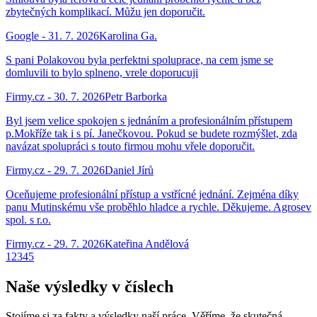
zbytečných komplikací. Můžu jen doporučit.
Google
-
31. 7. 2026
Karolina Ga.
S pani Polakovou byla perfektni spoluprace, na cem jsme se
domluvili to bylo splneno, vrele doporucuji
Firmy.cz
-
30. 7. 2026
Petr Barborka
Byl jsem velice spokojen s jednáním a profesionálním přístupem
p.Mokříže tak i s pí. Janečkovou. Pokud se budete rozmýšlet, zda
navázat spolupráci s touto firmou mohu vřele doporučit.
Firmy.cz
-
29. 7. 2026
Daniel Jírů
Oceňujeme profesionální přístup a vstřícné jednání. Zejména díky
panu Mutinskému vše proběhlo hladce a rychle. Děkujeme. Agrosev
spol. s r.o.
Firmy.cz
-
29. 7. 2026
Kateřina Andělová
1
2
3
4
5
Naše výsledky v číslech
Stojíme si za fakty a výsledky naší práce. Věříme, že skutečná