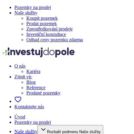
Pozemky na prodej
Naše služby
Koupit pozemek
Prodat pozemek
Zprostředkování prodeje
Investiční konzultace
Odhad ceny pozemku zdarma
O nás
Kariéra
Zjistit víc
Blog
Reference
Prodané pozemky
Kontaktujte nás
Úvod
Pozemky na prodej
Naše služby
Rozbalit podmenu Naše služby