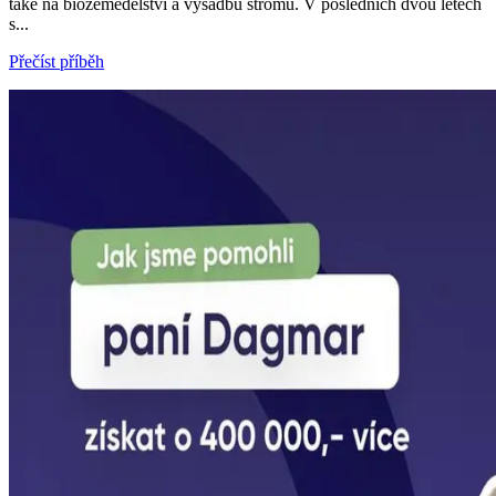
také na biozemědělství a výsadbu stromů. V posledních dvou letech
s...
Přečíst příběh