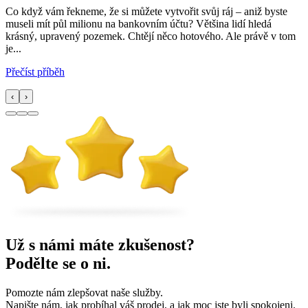
Co když vám řekneme, že si můžete vytvořit svůj ráj – aniž byste
museli mít půl milionu na bankovním účtu? Většina lidí hledá
krásný, upravený pozemek. Chtějí něco hotového. Ale právě v tom
je...
Přečíst příběh
‹
›
Už s námi máte zkušenost
?
Podělte se o ni
.
Pomozte nám zlepšovat naše služby.
Napište nám, jak probíhal váš prodej, a jak moc jste byli spokojeni.