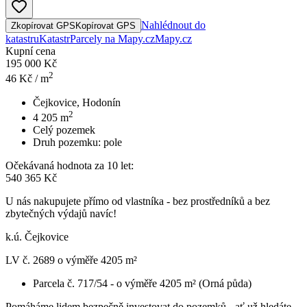
Nahlédnout do
Zkopírovat GPS
Kopírovat GPS
katastru
Katastr
Parcely na Mapy.cz
Mapy.cz
Kupní cena
195 000 Kč
2
46
Kč / m
Čejkovice, Hodonín
2
4 205
m
Celý pozemek
Druh pozemku:
pole
Očekávaná hodnota za 10 let:
540 365 Kč
U nás nakupujete přímo od vlastníka - bez prostředníků a bez
zbytečných výdajů navíc!
k.ú. Čejkovice
LV č. 2689 o výměře 4205 m²
Parcela č. 717/54 - o výměře 4205 m² (Orná půda)
Pomáháme lidem bezpečně investovat do pozemků - ať už hledáte