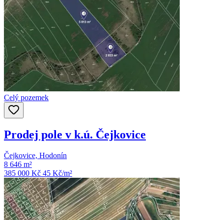
Celý pozemek
Prodej pole v k.ú. Čejkovice
Čejkovice, Hodonín
8 646 m²
385 000 Kč
45
Kč/m²