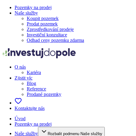
Pozemky na prodej
Naše služby
Koupit pozemek
Prodat pozemek
Zprostředkování prodeje
Investiční konzultace
Odhad ceny pozemku zdarma
O nás
Kariéra
Zjistit víc
Blog
Reference
Prodané pozemky
Kontaktujte nás
Úvod
Pozemky na prodej
Naše služby
Rozbalit podmenu Naše služby