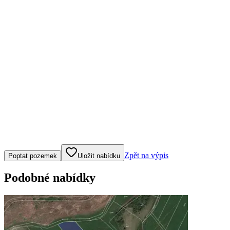
Klepněte nebo klikněte pro ovládání mapy
Zpět na výpis
Poptat pozemek
Uložit nabídku
Podobné nabídky