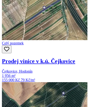
Celý pozemek
Prodej vinice v k.ú. Čejkovice
Čejkovice, Hodonín
1 956 m²
155 000 Kč
79
Kč/m²