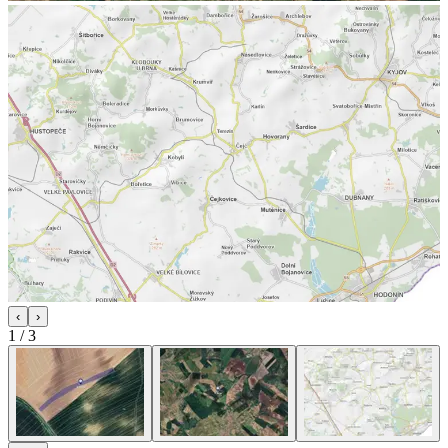
‹
›
1
/
3