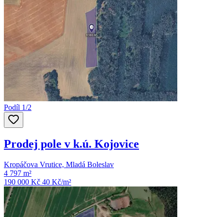
Podíl 1/2
Prodej pole v k.ú. Kojovice
Kropáčova Vrutice, Mladá Boleslav
4 797 m²
190 000 Kč
40
Kč/m²