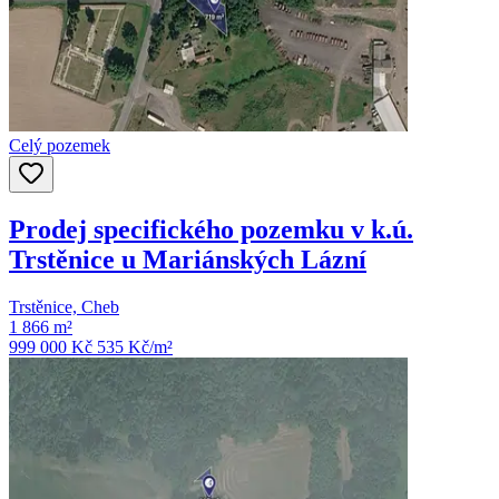
Celý pozemek
Prodej specifického pozemku v k.ú.
Trstěnice u Mariánských Lázní
Trstěnice, Cheb
1 866 m²
999 000 Kč
535
Kč/m²