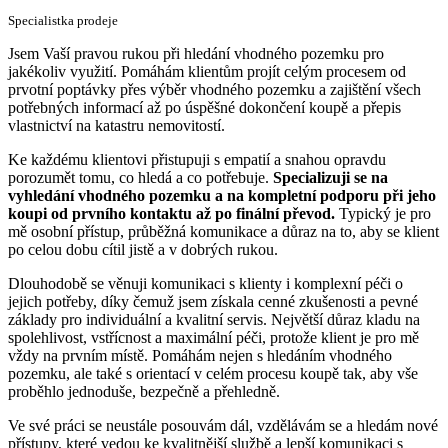
Specialistka prodeje
Jsem Vaší pravou rukou při hledání vhodného pozemku pro
jakékoliv využití. Pomáhám klientům projít celým procesem od
prvotní poptávky přes výběr vhodného pozemku a zajištění všech
potřebných informací až po úspěšné dokončení koupě a přepis
vlastnictví na katastru nemovitostí.
Ke každému klientovi přistupuji s empatií a snahou opravdu
porozumět tomu, co hledá a co potřebuje.
Specializuji se na
vyhledání vhodného pozemku a na kompletní podporu při jeho
koupi od prvního kontaktu až po finální převod.
Typický je pro
mě osobní přístup, průběžná komunikace a důraz na to, aby se klient
po celou dobu cítil jistě a v dobrých rukou.
Dlouhodobě se věnuji komunikaci s klienty i komplexní péči o
jejich potřeby, díky čemuž jsem získala cenné zkušenosti a pevné
základy pro individuální a kvalitní servis. Největší důraz kladu na
spolehlivost, vstřícnost a maximální péči, protože klient je pro mě
vždy na prvním místě. Pomáhám nejen s hledáním vhodného
pozemku, ale také s orientací v celém procesu koupě tak, aby vše
proběhlo jednoduše, bezpečně a přehledně.
Ve své práci se neustále posouvám dál, vzdělávám se a hledám nové
přístupy, které vedou ke kvalitnější službě a lepší komunikaci s