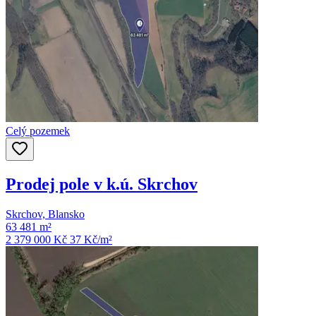
Celý pozemek
Prodej pole v k.ú. Skrchov
Skrchov, Blansko
63 481 m²
2 379 000 Kč
37
Kč/m²