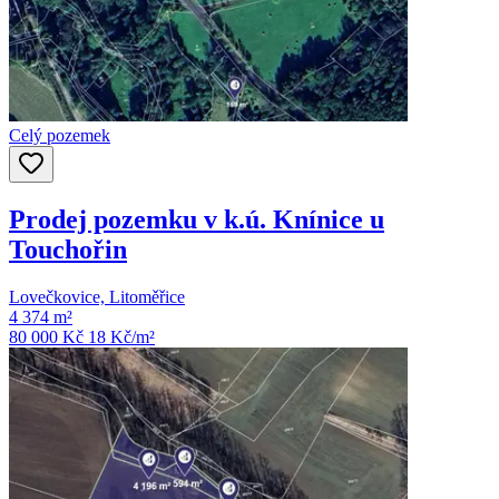
Celý pozemek
Prodej pozemku v k.ú. Knínice u
Touchořin
Lovečkovice, Litoměřice
4 374 m²
80 000 Kč
18
Kč/m²