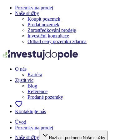
Pozemky na prodej
Naše služby
Koupit pozemek
Prodat pozemek
Zprostředkování prodeje
Investiční konzultace
Odhad ceny pozemku zdarma
O nás
Kariéra
Zjistit víc
Blog
Reference
Prodané pozemky
Kontaktujte nás
Úvod
Pozemky na prodej
Naše služby
Rozbalit podmenu Naše služby