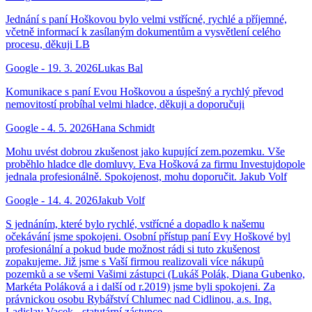
Jednání s paní Hoškovou bylo velmi vstřícné, rychlé a příjemné,
včetně informací k zasílaným dokumentům a vysvětlení celého
procesu, děkuji LB
Google
-
19. 3. 2026
Lukas Bal
Komunikace s paní Evou Hoškovou a úspešný a rychlý převod
nemovitostí probíhal velmi hladce, děkuji a doporučuji
Google
-
4. 5. 2026
Hana Schmidt
Mohu uvést dobrou zkušenost jako kupující zem.pozemku. Vše
proběhlo hladce dle domluvy. Eva Hošková za firmu Investujdopole
jednala profesionálně. Spokojenost, mohu doporučit. Jakub Volf
Google
-
14. 4. 2026
Jakub Volf
S jednáním, které bylo rychlé, vstřícné a dopadlo k našemu
očekávání jsme spokojeni. Osobní přístup paní Evy Hoškové byl
profesionální a pokud bude možnost rádi si tuto zkušenost
zopakujeme. Již jsme s Vaší firmou realizovali více nákupů
pozemků a se všemi Vašimi zástupci (Lukáš Polák, Diana Gubenko,
Markéta Poláková a i další od r.2019) jsme byli spokojeni. Za
právnickou osobu Rybářství Chlumec nad Cidlinou, a.s. Ing.
Ladislav Vacek - statutární zástupce