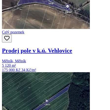
Celý pozemek
Prodej pole v k.ú. Vehlovice
Mělník, Mělník
5 120 m²
175 000 Kč
34
Kč/m²