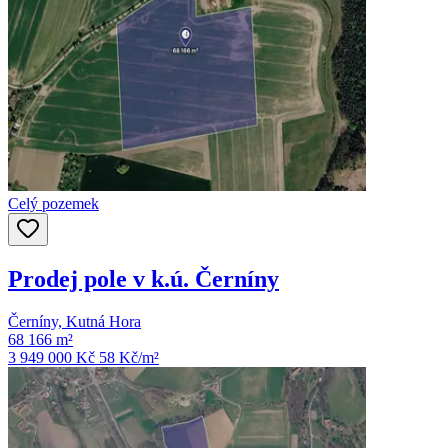
Celý pozemek
Prodej pole v k.ú. Černíny
Černíny, Kutná Hora
68 166 m²
3 949 000 Kč
58
Kč/m²