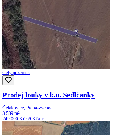
Celý pozemek
Prodej louky v k.ú. Sedlčánky
Čelákovice, Praha-východ
3 589 m²
249 000 Kč
69
Kč/m²