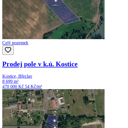
Celý pozemek
Prodej pole v k.ú. Kostice
Kostice, Břeclav
8 699 m²
470 000 Kč
54
Kč/m²