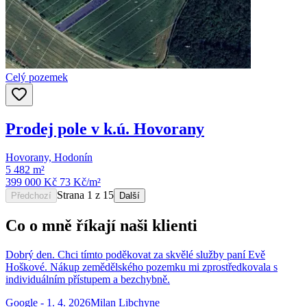
Celý pozemek
Prodej pole v k.ú. Hovorany
Hovorany, Hodonín
5 482 m²
399 000 Kč
73
Kč/m²
Strana 1 z 15
Předchozí
Další
Co o mně říkají naši klienti
Dobrý den. Chci tímto poděkovat za skvělé služby paní Evě
Hoškové. Nákup zemědělského pozemku mi zprostředkovala s
individuálním přístupem a bezchybně.
Google
-
1. 4. 2026
Milan Libchyne