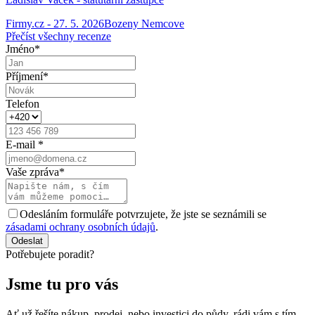
Firmy.cz
-
27. 5. 2026
Bozeny Nemcove
Přečíst všechny recenze
Jméno
*
Příjmení
*
Telefon
E-mail
*
Vaše zpráva
*
Odesláním formuláře potvrzujete, že jste se seznámili se
zásadami ochrany osobních údajů
.
Odeslat
Potřebujete poradit?
Jsme tu pro vás
Ať už řešíte nákup, prodej, nebo investici do půdy, rádi vám s tím