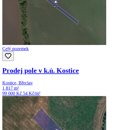
Celý pozemek
Prodej pole v k.ú. Kostice
Kostice, Břeclav
1 817 m²
99 000 Kč
54
Kč/m²