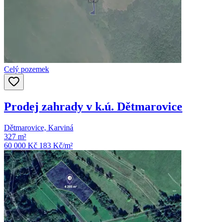
Celý pozemek
Prodej zahrady v k.ú. Dětmarovice
Dětmarovice, Karviná
327 m²
60 000 Kč
183
Kč/m²