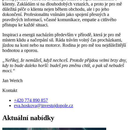
klienty. Zakládám si na dlouhodobých vztazích, a proto je pro mě
důležitá péče o klienta nejen během obchodu, ale i po jeho
dokončení. Profesionalitu vnímám jako spojení přesných a
pravdivých informací, včasné komunikace, empatie a citlivého
přístupu ke každé situaci.
Inspiraci a energii nacházím především v přírodě, která je pro mě
místem klidu a načerpání sil. Ráda trávím volný čas procházkami,
jízdou na koni nebo na motorce. Rodina je pro mě tou nejdůležitější
hodnotou a oporou.
„Neříkej, že nemůžeš, když nechceš. Protože přijdou velmi brzy dny,
kdy to bude daleko horší: budeš pro změnu chtít, a pak už nebudeš
moci.“
Jan Werich
Kontakt
+420 774 890 857
eva.hoskova@investujdopole.cz
Aktuální nabídky