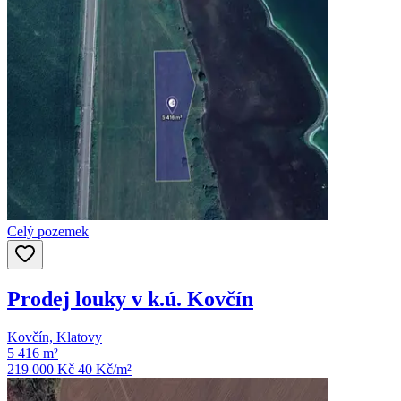
Celý pozemek
Prodej louky v k.ú. Kovčín
Kovčín, Klatovy
5 416 m²
219 000 Kč
40
Kč/m²