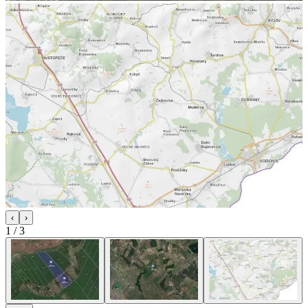
‹
›
1
/
3