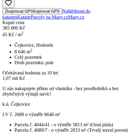
Nahlédnout do
Zkopírovat GPS
Kopírovat GPS
katastru
Katastr
Parcely na Mapy.cz
Mapy.cz
Kupní cena
385 000 Kč
2
45
Kč / m
Čejkovice, Hodonín
2
8 646
m
Celý pozemek
Druh pozemku:
pole
Očekávaná hodnota za 10 let:
1,07 mil Kč
U nás nakupujete přímo od vlastníka - bez prostředníků a bez
zbytečných výdajů navíc!
k.ú. Čejkovice
LV č. 2689 o výměře 8646 m²
Parcela č. 4044/41 - o výměře 5813 m² (Orná půda)
Parcela č. 4089/7 - o výměře 2833 m² (Trvalý travní porost)