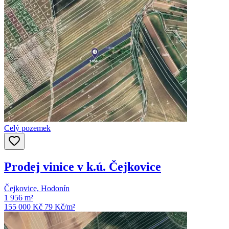
Celý pozemek
Prodej vinice v k.ú. Čejkovice
Čejkovice, Hodonín
1 956 m²
155 000 Kč
79
Kč/m²