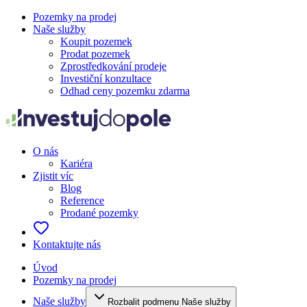
Pozemky na prodej
Naše služby
Koupit pozemek
Prodat pozemek
Zprostředkování prodeje
Investiční konzultace
Odhad ceny pozemku zdarma
O nás
Kariéra
Zjistit víc
Blog
Reference
Prodané pozemky
Kontaktujte nás
Úvod
Pozemky na prodej
Naše služby
Rozbalit podmenu Naše služby