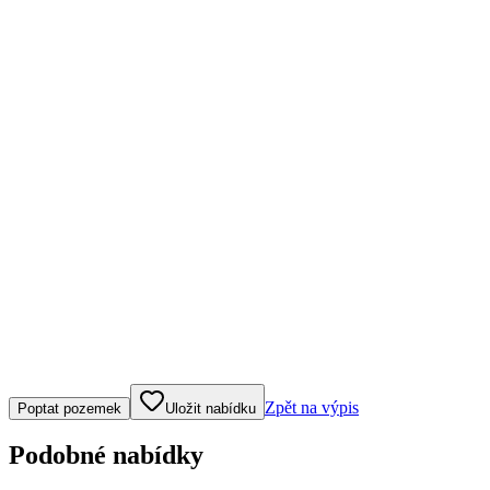
Klepněte nebo klikněte pro ovládání mapy
Zpět na výpis
Poptat pozemek
Uložit nabídku
Podobné nabídky