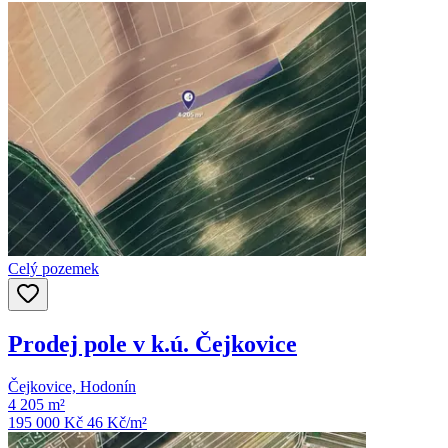
Celý pozemek
Prodej pole v k.ú. Čejkovice
Čejkovice, Hodonín
4 205 m²
195 000 Kč
46
Kč/m²