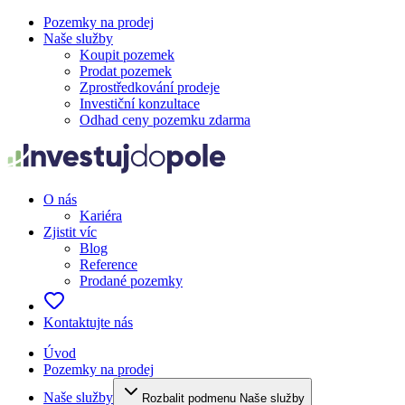
Pozemky na prodej
Naše služby
Koupit pozemek
Prodat pozemek
Zprostředkování prodeje
Investiční konzultace
Odhad ceny pozemku zdarma
O nás
Kariéra
Zjistit víc
Blog
Reference
Prodané pozemky
Kontaktujte nás
Úvod
Pozemky na prodej
Naše služby
Rozbalit podmenu Naše služby