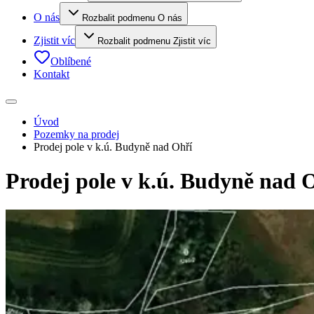
O nás
Rozbalit podmenu O nás
Zjistit víc
Rozbalit podmenu Zjistit víc
Oblíbené
Kontakt
Úvod
Pozemky na prodej
Prodej pole v k.ú. Budyně nad Ohří
Prodej pole v k.ú. Budyně nad 