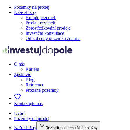
Pozemky na prodej
Naše služby
Koupit pozemek
Prodat pozemek
Zprostředkování prodeje
Investiční konzultace
Odhad ceny pozemku zdarma
O nás
Kariéra
Zjistit víc
Blog
Reference
Prodané pozemky
Kontaktujte nás
Úvod
Pozemky na prodej
Naše služby
Rozbalit podmenu Naše služby