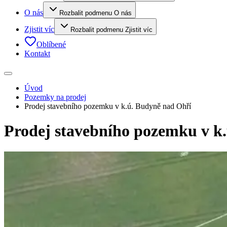
O nás
Rozbalit podmenu O nás
Zjistit víc
Rozbalit podmenu Zjistit víc
Oblíbené
Kontakt
Úvod
Pozemky na prodej
Prodej stavebního pozemku v k.ú. Budyně nad Ohří
Prodej stavebního pozemku v k