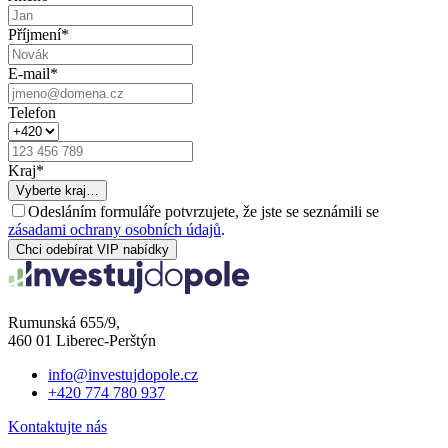
Příjmení
*
E-mail
*
Telefon
Kraj
*
Vyberte kraj…
Odesláním formuláře potvrzujete, že jste se seznámili se
zásadami ochrany osobních údajů
.
Chci odebírat VIP nabídky
Rumunská 655/9,
460 01 Liberec-Perštýn
info@investujdopole.cz
+420 774 780 937
Kontaktujte nás