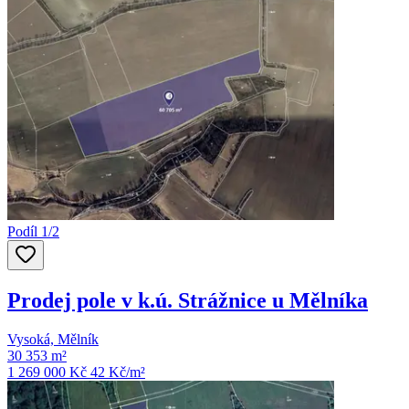
Podíl 1/2
Prodej pole v k.ú. Strážnice u Mělníka
Vysoká, Mělník
30 353 m²
1 269 000 Kč
42
Kč/m²