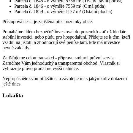
Parcela č. 1845 - o výměře 8756 m² (Trvalý travní porost)
Parcela č. 1846 - o výměře 7559 m² (Orná půda)
Parcela č. 1859 - o výměře 1177 m² (Ostatní plocha)
Přístupová cesta je zajištěna přes pozemky obce.
Pomáháme lidem bezpečně investovat do pozemků - ať už hledáte
stabilní investici, nebo půdu pro hospodaření. Přidejte se k těm, kteří
vsadili na jistotu a zhodnocují své peníze tam, kde má investice
pevné základy.
Zajišťujeme celou transakci - přípravu smluv i právní servis.
Zaručíme Vám jednoduchý a transparentní obchod. Vlastník si
vyhrazuje právo prodat nejvyšší nabídce.
Nepropásněte svou příležitost a zavolejte mi s jakýmkoliv dotazem
ještě dnes.
Lokalita