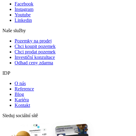
Facebook
Instagram
Youtube
Linkedin
Naše služby
Pozemky na prodej
Chci koupit pozemek
Chci prodat pozemek
Investiční konzultace
Odhad ceny zdarma
IDP
O nás
Reference
Blog
Kariéra
Kontakt
Sleduj sociální sítě