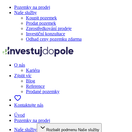
Pozemky na prodej
Naše služby
Koupit pozemek
Prodat pozemek
Zprostředkování prodeje
Investiční konzultace
Odhad ceny pozemku zdarma
O nás
Kariéra
Zjistit víc
Blog
Reference
Prodané pozemky
Kontaktujte nás
Úvod
Pozemky na prodej
Naše služby
Rozbalit podmenu Naše služby