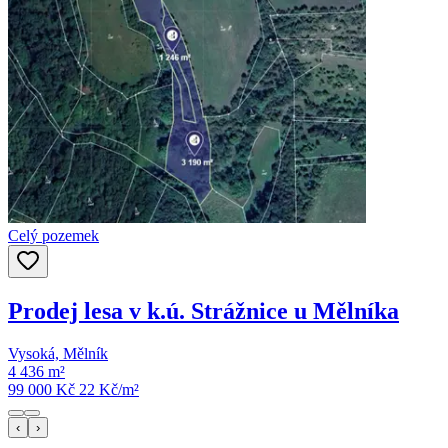
Celý pozemek
Prodej lesa v k.ú. Strážnice u Mělníka
Vysoká, Mělník
4 436 m²
99 000 Kč
22
Kč/m²
‹
›