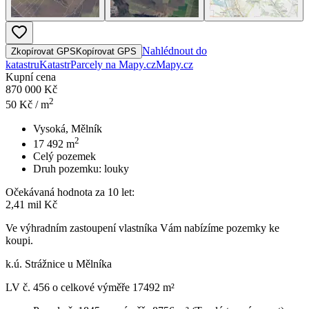
Nahlédnout do
Zkopírovat GPS
Kopírovat GPS
katastru
Katastr
Parcely na Mapy.cz
Mapy.cz
Kupní cena
870 000 Kč
2
50
Kč / m
Vysoká, Mělník
2
17 492
m
Celý pozemek
Druh pozemku:
louky
Očekávaná hodnota za 10 let:
2,41 mil Kč
Ve výhradním zastoupení vlastníka Vám nabízíme pozemky ke
koupi.
k.ú. Strážnice u Mělníka
LV č. 456 o celkové výměře 17492 m²