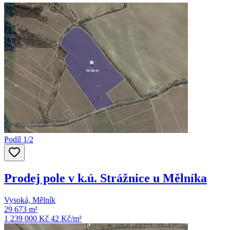
Podíl 1/2
Prodej pole v k.ú. Strážnice u Mělníka
Vysoká, Mělník
29 673 m²
1 239 000 Kč
42
Kč/m²