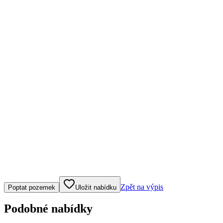
Klepněte nebo klikněte pro ovládání mapy
Zpět na výpis
Poptat pozemek
Uložit nabídku
Podobné nabídky