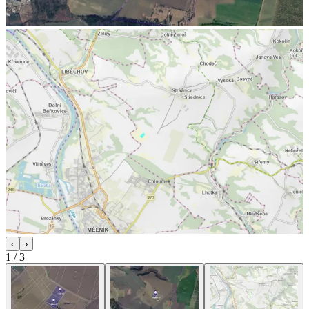
‹
›
1
/
3