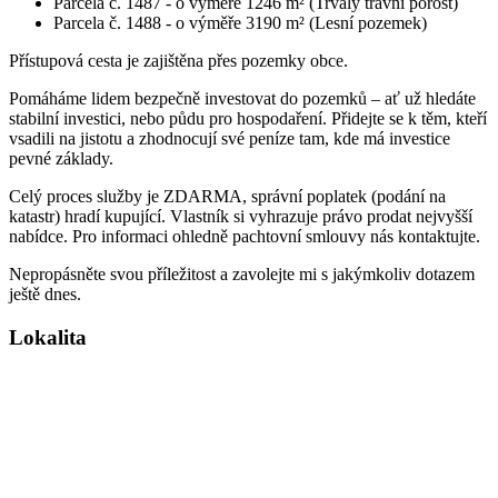
Parcela č. 1487 - o výměře 1246 m² (Trvalý travní porost)
Parcela č. 1488 - o výměře 3190 m² (Lesní pozemek)
Přístupová cesta je zajištěna přes pozemky obce.
Pomáháme lidem bezpečně investovat do pozemků – ať už hledáte
stabilní investici, nebo půdu pro hospodaření. Přidejte se k těm, kteří
vsadili na jistotu a zhodnocují své peníze tam, kde má investice
pevné základy.
Celý proces služby je ZDARMA, správní poplatek (podání na
katastr) hradí kupující. Vlastník si vyhrazuje právo prodat nejvyšší
nabídce. Pro informaci ohledně pachtovní smlouvy nás kontaktujte.
Nepropásněte svou příležitost a zavolejte mi s jakýmkoliv dotazem
ještě dnes.
Lokalita