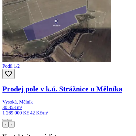
Podíl 1/2
Prodej pole v k.ú. Strážnice u Mělníka
Vysoká, Mělník
30 353 m²
1 269 000 Kč
42
Kč/m²
‹
›