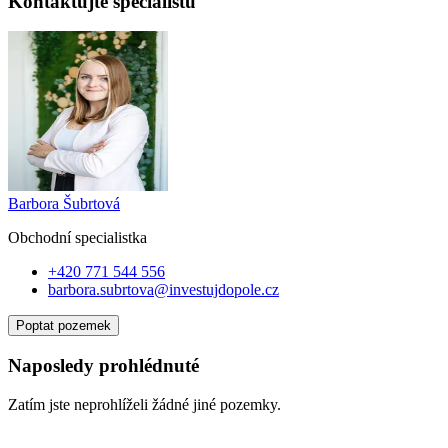
Kontaktujte specialistu
Barbora Šubrtová
Obchodní specialist
ka
+420 771 544 556
barbora.subrtova@investujdopole.cz
Poptat pozemek
Naposledy prohlédnuté
Zatím jste neprohlíželi žádné jiné pozemky.