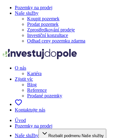
Pozemky na prodej
Naše služby
Koupit pozemek
Prodat pozemek
Zprostředkování prodeje
Investiční konzultace
Odhad ceny pozemku zdarma
O nás
Kariéra
Zjistit víc
Blog
Reference
Prodané pozemky
Kontaktujte nás
Úvod
Pozemky na prodej
Naše služby
Rozbalit podmenu Naše služby