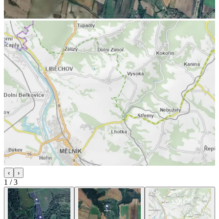
‹
›
1
/
3