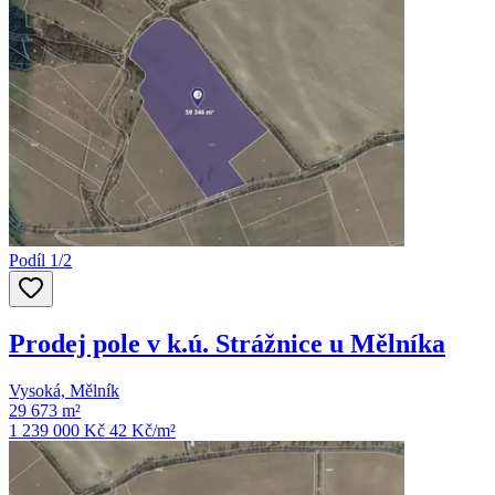
Podíl 1/2
Prodej pole v k.ú. Strážnice u Mělníka
Vysoká, Mělník
29 673 m²
1 239 000 Kč
42
Kč/m²