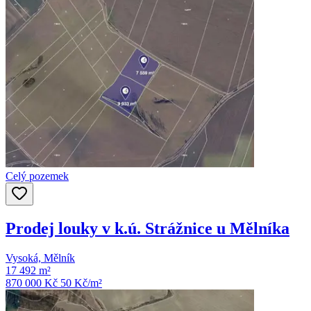
Celý pozemek
Prodej louky v k.ú. Strážnice u Mělníka
Vysoká, Mělník
17 492 m²
870 000 Kč
50
Kč/m²