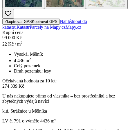
Nahlédnout do
Zkopírovat GPS
Kopírovat GPS
katastru
Katastr
Parcely na Mapy.cz
Mapy.cz
Kupní cena
99 000 Kč
2
22
Kč / m
Vysoká, Mělník
2
4 436
m
Celý pozemek
Druh pozemku:
lesy
Očekávaná hodnota za 10 let:
274 339 Kč
U nás nakupujete přímo od vlastníka – bez prostředníků a bez
zbytečných výdajů navíc!
k.ú. Strážnice u Mělníka
LV č. 791 o výměře 4436 m²