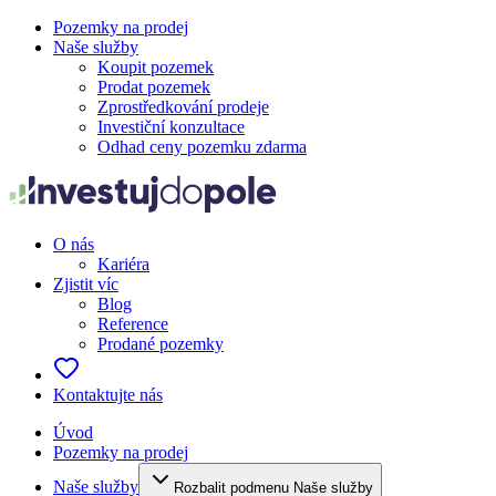
Pozemky na prodej
Naše služby
Koupit pozemek
Prodat pozemek
Zprostředkování prodeje
Investiční konzultace
Odhad ceny pozemku zdarma
O nás
Kariéra
Zjistit víc
Blog
Reference
Prodané pozemky
Kontaktujte nás
Úvod
Pozemky na prodej
Naše služby
Rozbalit podmenu Naše služby