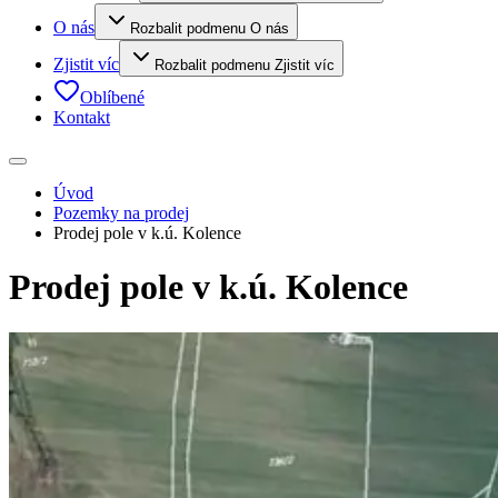
O nás
Rozbalit podmenu O nás
Zjistit víc
Rozbalit podmenu Zjistit víc
Oblíbené
Kontakt
Úvod
Pozemky na prodej
Prodej pole v k.ú. Kolence
Prodej pole v k.ú. Kolence