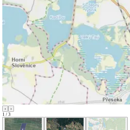
‹
›
1
/
3