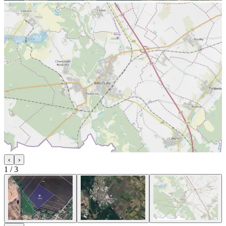
‹
›
1
/
3