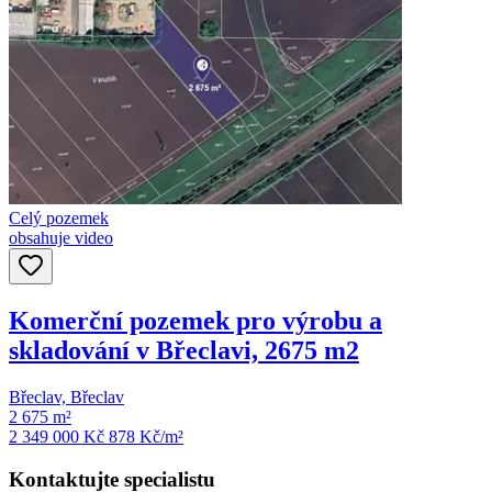
Celý pozemek
obsahuje video
Komerční pozemek pro výrobu a
skladování v Břeclavi, 2675 m2
Břeclav, Břeclav
2 675 m²
2 349 000 Kč
878
Kč/m²
Kontaktujte specialistu