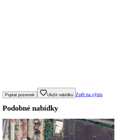
Klepněte nebo klikněte pro ovládání mapy
Zpět na výpis
Poptat pozemek
Uložit nabídku
Podobné nabídky