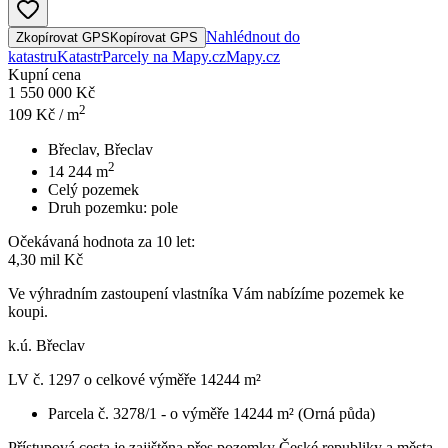
Nahlédnout do
Zkopírovat GPS
Kopírovat GPS
katastru
Katastr
Parcely na Mapy.cz
Mapy.cz
Kupní cena
1 550 000 Kč
2
109
Kč / m
Břeclav, Břeclav
2
14 244
m
Celý pozemek
Druh pozemku:
pole
Očekávaná hodnota za 10 let:
4,30 mil Kč
Ve výhradním zastoupení vlastníka Vám nabízíme pozemek ke
koupi.
k.ú. Břeclav
LV č. 1297 o celkové výměře 14244 m²
Parcela č. 3278/1 - o výměře 14244 m² (Orná půda)
Přístupová cesta je zajištěna přes pozemky České republiky a města.