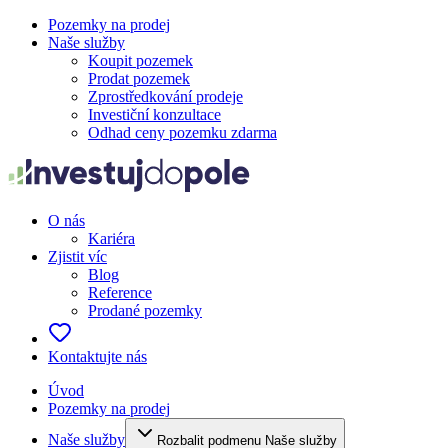
Pozemky na prodej
Naše služby
Koupit pozemek
Prodat pozemek
Zprostředkování prodeje
Investiční konzultace
Odhad ceny pozemku zdarma
O nás
Kariéra
Zjistit víc
Blog
Reference
Prodané pozemky
Kontaktujte nás
Úvod
Pozemky na prodej
Naše služby
Rozbalit podmenu Naše služby