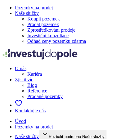
Pozemky na prodej
Naše služby
Koupit pozemek
Prodat pozemek
Zprostředkování prodeje
Investiční konzultace
Odhad ceny pozemku zdarma
O nás
Kariéra
Zjistit víc
Blog
Reference
Prodané pozemky
Kontaktujte nás
Úvod
Pozemky na prodej
Naše služby
Rozbalit podmenu Naše služby