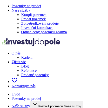
Pozemky na prodej
Naše služby
Koupit pozemek
Prodat pozemek
Zprostředkování prodeje
Investiční konzultace
Odhad ceny pozemku zdarma
O nás
Kariéra
Zjistit víc
Blog
Reference
Prodané pozemky
Kontaktujte nás
Úvod
Pozemky na prodej
Naše služby
Rozbalit podmenu Naše služby