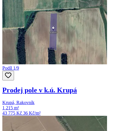
Podíl 1/9
Prodej pole v k.ú. Krupá
Krupá, Rakovník
1 215 m²
43 775 Kč
36
Kč/m²