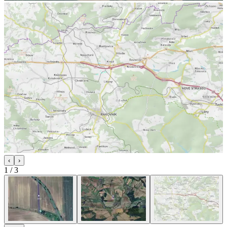
‹
›
1
/
3