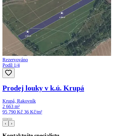
Rezervováno
Podíl 1/4
Prodej louky v k.ú. Krupá
Krupá, Rakovník
2 663 m²
95 790 Kč
36
Kč/m²
‹
›
Kontaktujte specialistu