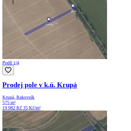
Podíl 1/4
Prodej pole v k.ú. Krupá
Krupá, Rakovník
575 m²
19 982 Kč
35
Kč/m²