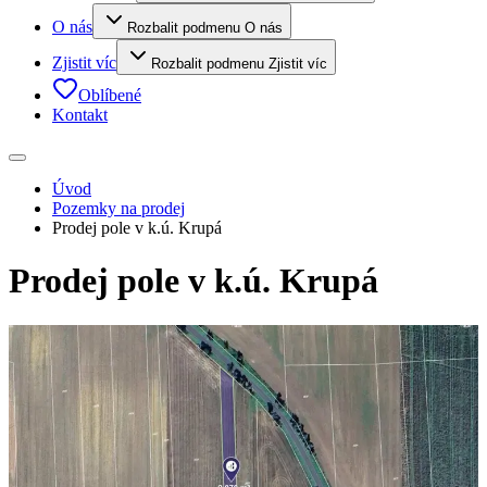
O nás
Rozbalit podmenu O nás
Zjistit víc
Rozbalit podmenu Zjistit víc
Oblíbené
Kontakt
Úvod
Pozemky na prodej
Prodej pole v k.ú. Krupá
Prodej pole v k.ú. Krupá