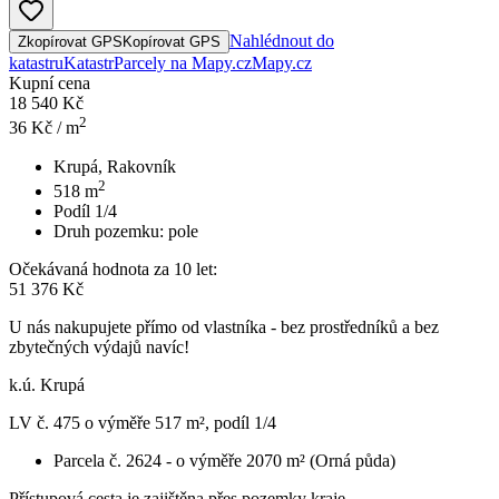
Nahlédnout do
Zkopírovat GPS
Kopírovat GPS
katastru
Katastr
Parcely na Mapy.cz
Mapy.cz
Kupní cena
18 540 Kč
2
36
Kč / m
Krupá, Rakovník
2
518
m
Podíl 1/4
Druh pozemku:
pole
Očekávaná hodnota za 10 let:
51 376 Kč
U nás nakupujete přímo od vlastníka - bez prostředníků a bez
zbytečných výdajů navíc!
k.ú. Krupá
LV č. 475 o výměře 517 m², podíl 1/4
Parcela č. 2624 - o výměře 2070 m² (Orná půda)
Přístupová cesta je zajištěna přes pozemky kraje.