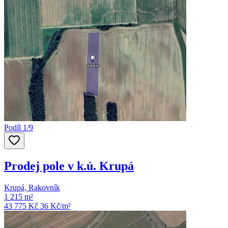
Podíl 1/9
Prodej pole v k.ú. Krupá
Krupá, Rakovník
1 215 m²
43 775 Kč
36
Kč/m²