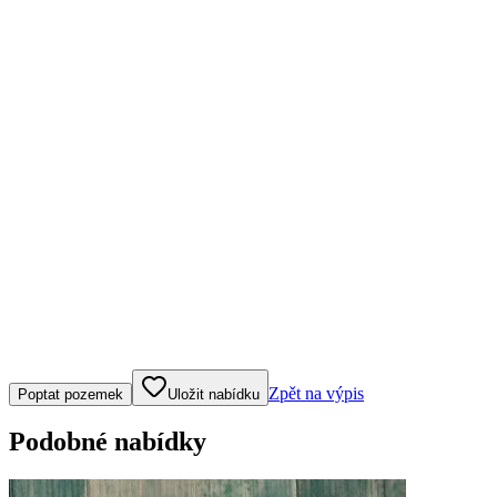
Klepněte nebo klikněte pro ovládání mapy
Zpět na výpis
Poptat pozemek
Uložit nabídku
Podobné nabídky