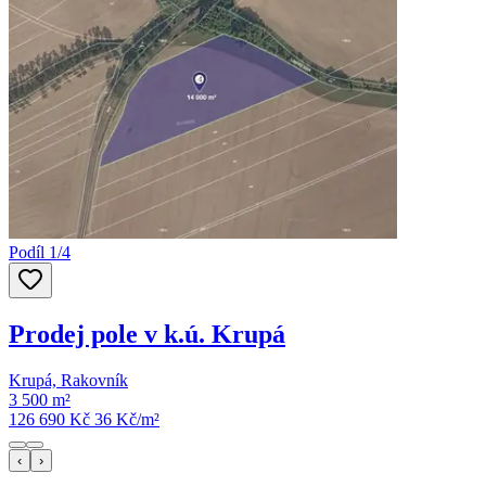
Podíl 1/4
Prodej pole v k.ú. Krupá
Krupá, Rakovník
3 500 m²
126 690 Kč
36
Kč/m²
‹
›