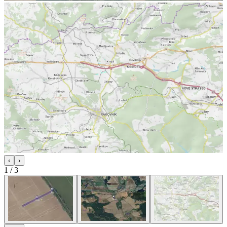
‹
›
1
/
3