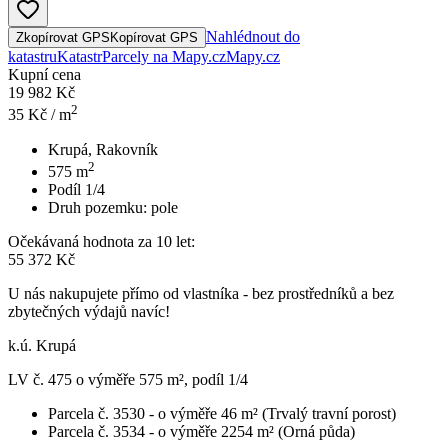
Nahlédnout do
Zkopírovat GPS
Kopírovat GPS
katastru
Katastr
Parcely na Mapy.cz
Mapy.cz
Kupní cena
19 982 Kč
2
35
Kč / m
Krupá, Rakovník
2
575
m
Podíl 1/4
Druh pozemku:
pole
Očekávaná hodnota za 10 let:
55 372 Kč
U nás nakupujete přímo od vlastníka - bez prostředníků a bez
zbytečných výdajů navíc!
k.ú. Krupá
LV č. 475 o výměře 575 m², podíl 1/4
Parcela č. 3530 - o výměře 46 m² (Trvalý travní porost)
Parcela č. 3534 - o výměře 2254 m² (Orná půda)