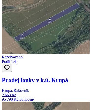
Rezervováno
Podíl 1/4
Prodej louky v k.ú. Krupá
Krupá, Rakovník
2 663 m²
95 790 Kč
36
Kč/m²