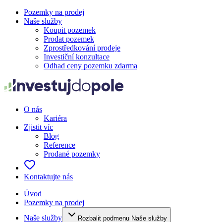
Pozemky na prodej
Naše služby
Koupit pozemek
Prodat pozemek
Zprostředkování prodeje
Investiční konzultace
Odhad ceny pozemku zdarma
O nás
Kariéra
Zjistit víc
Blog
Reference
Prodané pozemky
Kontaktujte nás
Úvod
Pozemky na prodej
Naše služby
Rozbalit podmenu Naše služby