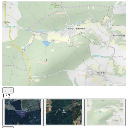
‹
›
1
/
3