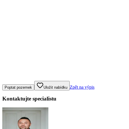
Klepněte nebo klikněte pro ovládání mapy
Zpět na výpis
Poptat pozemek
Uložit nabídku
Kontaktujte specialistu