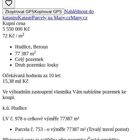
Nahlédnout do
Zkopírovat GPS
Kopírovat GPS
katastru
Katastr
Parcely na Mapy.cz
Mapy.cz
Kupní cena
5 550 000 Kč
2
72
Kč / m
Hudlice, Beroun
2
77 387
m
Celý pozemek
Druh pozemku:
louky
Očekávaná hodnota za 10 let:
15,38 mil Kč
Ve výhradním zastoupení vlastníka Vám nabízíme pozemek ke
koupi.
k.ú. Hudlice
LV č. 978 o celkové výměře 77387 m²
Parcela č. 753 - o výměře 77387 m² (Trvalý travní porost)
Přístupová cesta je zajištěna přes pozemky České republiky.