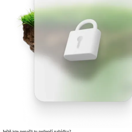
Ještě jste nenašli tu nejlepší nabídku?