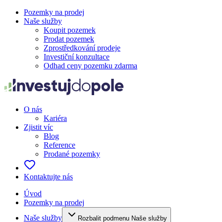
Pozemky na prodej
Naše služby
Koupit pozemek
Prodat pozemek
Zprostředkování prodeje
Investiční konzultace
Odhad ceny pozemku zdarma
O nás
Kariéra
Zjistit víc
Blog
Reference
Prodané pozemky
Kontaktujte nás
Úvod
Pozemky na prodej
Naše služby
Rozbalit podmenu Naše služby