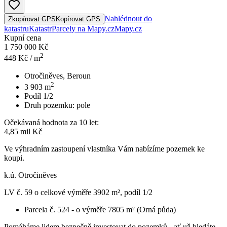
Nahlédnout do
Zkopírovat GPS
Kopírovat GPS
katastru
Katastr
Parcely na Mapy.cz
Mapy.cz
Kupní cena
1 750 000 Kč
2
448
Kč / m
Otročiněves, Beroun
2
3 903
m
Podíl 1/2
Druh pozemku:
pole
Očekávaná hodnota za 10 let:
4,85 mil Kč
Ve výhradním zastoupení vlastníka Vám nabízíme pozemek ke
koupi.
k.ú. Otročiněves
LV č. 59 o celkové výměře 3902 m², podíl 1/2
Parcela č. 524 - o výměře 7805 m² (Orná půda)
Pomáháme lidem bezpečně investovat do pozemků - ať už hledáte