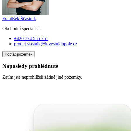
František Šťastník
Obchodní specialist
a
+420 774 555 751
prodej.stastnik@investujdopole.cz
Poptat pozemek
Naposledy prohlédnuté
Zatím jste neprohlíželi žádné jiné pozemky.