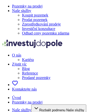
Pozemky na prodej
Naše služby
Koupit pozemek
Prodat pozemek
Zprostředkování prodeje
Investiční konzultace
Odhad ceny pozemku zdarma
O nás
Kariéra
Zjistit víc
Blog
Reference
Prodané pozemky
Kontaktujte nás
Úvod
Pozemky na prodej
Naše služby
Rozbalit podmenu Naše služby