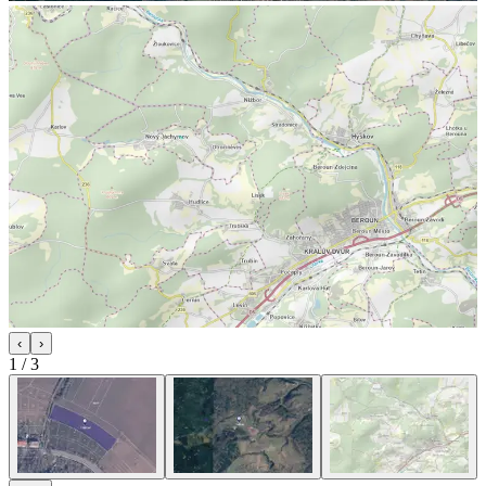
‹
›
1
/
3