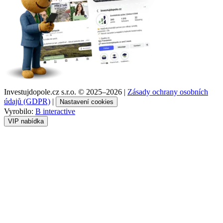
Investujdopole.cz s.r.o. ©
2025–2026
|
Zásady ochrany osobních
údajů (GDPR)
|
Nastavení cookies
Vyrobilo:
B interactive
VIP nabídka