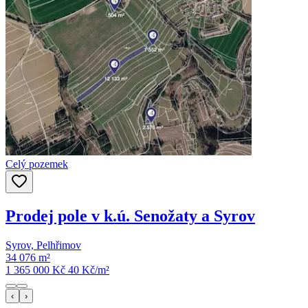
Celý pozemek
Prodej pole v k.ú. Senožaty a Syrov
Syrov, Pelhřimov
34 076 m²
1 365 000 Kč
40
Kč/m²
‹
›