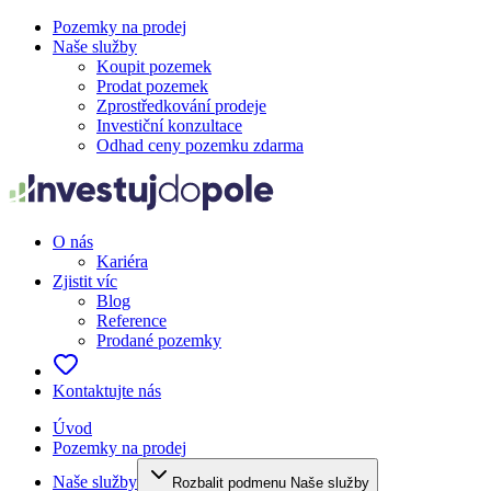
Pozemky na prodej
Naše služby
Koupit pozemek
Prodat pozemek
Zprostředkování prodeje
Investiční konzultace
Odhad ceny pozemku zdarma
O nás
Kariéra
Zjistit víc
Blog
Reference
Prodané pozemky
Kontaktujte nás
Úvod
Pozemky na prodej
Naše služby
Rozbalit podmenu Naše služby