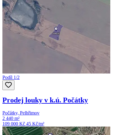
Podíl 1/2
Prodej louky v k.ú. Počátky
Počátky, Pelhřimov
2 440 m²
109 000 Kč
45
Kč/m²