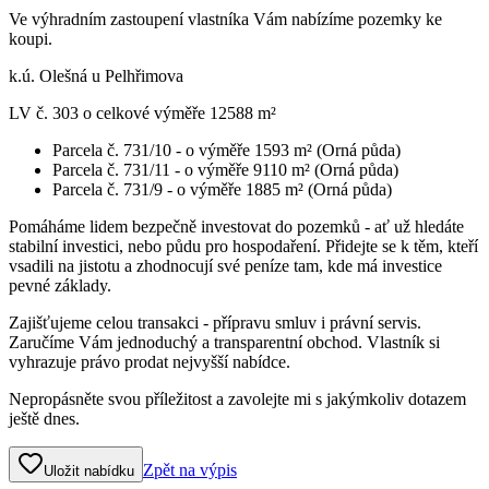
Ve výhradním zastoupení vlastníka Vám nabízíme pozemky ke
koupi.
k.ú. Olešná u Pelhřimova
LV č. 303 o celkové výměře 12588 m²
Parcela č. 731/10 - o výměře 1593 m² (Orná půda)
Parcela č. 731/11 - o výměře 9110 m² (Orná půda)
Parcela č. 731/9 - o výměře 1885 m² (Orná půda)
Pomáháme lidem bezpečně investovat do pozemků - ať už hledáte
stabilní investici, nebo půdu pro hospodaření. Přidejte se k těm, kteří
vsadili na jistotu a zhodnocují své peníze tam, kde má investice
pevné základy.
Zajišťujeme celou transakci - přípravu smluv i právní servis.
Zaručíme Vám jednoduchý a transparentní obchod. Vlastník si
vyhrazuje právo prodat nejvyšší nabídce.
Nepropásněte svou příležitost a zavolejte mi s jakýmkoliv dotazem
ještě dnes.
Zpět na výpis
Uložit nabídku