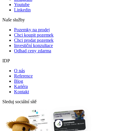
Youtube
Linkedin
Naše služby
Pozemky na prodej
Chci koupit pozemek
Chci prodat pozemek
Investiční konzultace
Odhad ceny zdarma
IDP
O nás
Reference
Blog
Kariéra
Kontakt
Sleduj sociální sítě