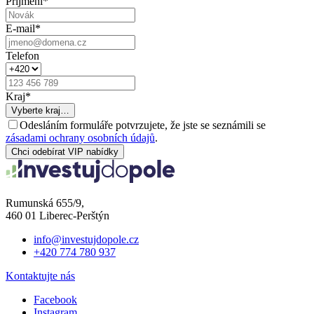
Příjmení
*
E-mail
*
Telefon
Kraj
*
Vyberte kraj…
Odesláním formuláře potvrzujete, že jste se seznámili se
zásadami ochrany osobních údajů
.
Chci odebírat VIP nabídky
Rumunská 655/9,
460 01 Liberec-Perštýn
info@investujdopole.cz
+420 774 780 937
Kontaktujte nás
Facebook
Instagram