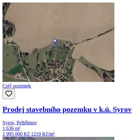
Celý pozemek
Prodej stavebního pozemku v k.ú. Syrov
Syrov, Pelhřimov
1 636 m²
1 995 000 Kč
1219
Kč/m²