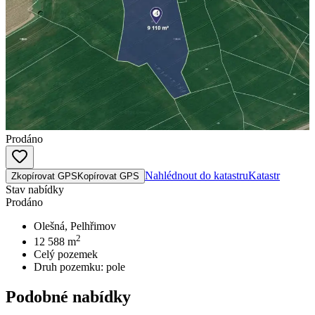
Prodáno
Nahlédnout do katastru
Katastr
Zkopírovat GPS
Kopírovat GPS
Stav nabídky
Prodáno
Olešná, Pelhřimov
2
12 588
m
Celý pozemek
Druh pozemku:
pole
Podobné nabídky