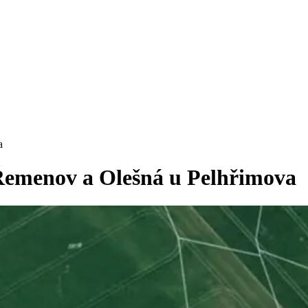
a
 Řemenov a Olešná u Pelhřimova