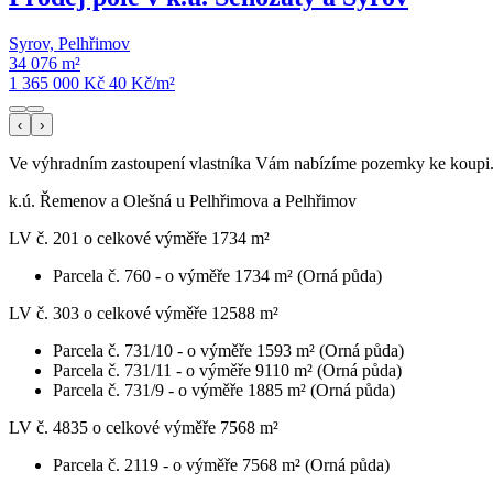
Syrov, Pelhřimov
34 076 m²
1 365 000 Kč
40
Kč/m²
‹
›
Ve výhradním zastoupení vlastníka Vám nabízíme pozemky ke koupi
k.ú. Řemenov a Olešná u Pelhřimova a Pelhřimov
LV č. 201 o celkové výměře 1734 m²
Parcela č. 760 - o výměře 1734 m² (Orná půda)
LV č. 303 o celkové výměře 12588 m²
Parcela č. 731/10 - o výměře 1593 m² (Orná půda)
Parcela č. 731/11 - o výměře 9110 m² (Orná půda)
Parcela č. 731/9 - o výměře 1885 m² (Orná půda)
LV č. 4835 o celkové výměře 7568 m²
Parcela č. 2119 - o výměře 7568 m² (Orná půda)