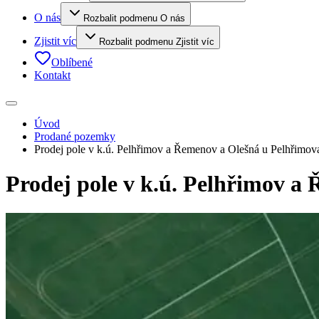
O nás
Rozbalit podmenu O nás
Zjistit víc
Rozbalit podmenu Zjistit víc
Oblíbené
Kontakt
Úvod
Prodané pozemky
Prodej pole v k.ú. Pelhřimov a Řemenov a Olešná u Pelhřimov
Prodej pole v k.ú. Pelhřimov a