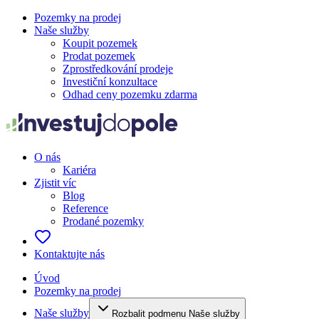
Pozemky na prodej
Naše služby
Koupit pozemek
Prodat pozemek
Zprostředkování prodeje
Investiční konzultace
Odhad ceny pozemku zdarma
O nás
Kariéra
Zjistit víc
Blog
Reference
Prodané pozemky
Kontaktujte nás
Úvod
Pozemky na prodej
Naše služby
Rozbalit podmenu Naše služby