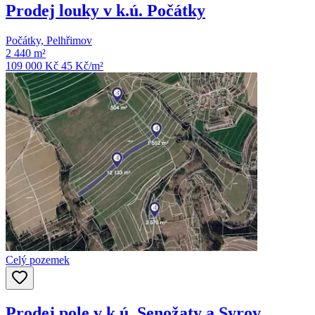
Prodej louky v k.ú. Počátky
Počátky, Pelhřimov
2 440 m²
109 000 Kč
45
Kč/m²
Celý pozemek
Prodej pole v k.ú. Senožaty a Syrov