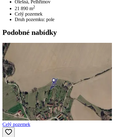
Olešná, Pelhřimov
2
21 890
m
Celý pozemek
Druh pozemku:
pole
Podobné nabídky
Celý pozemek