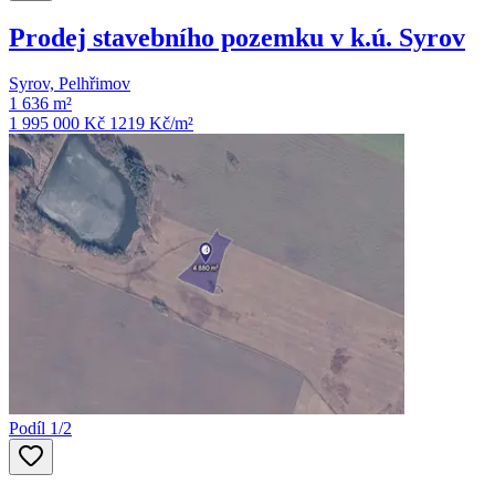
Prodej stavebního pozemku v k.ú. Syrov
Syrov, Pelhřimov
1 636 m²
1 995 000 Kč
1219
Kč/m²
Podíl 1/2