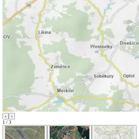
‹
›
1
/
3