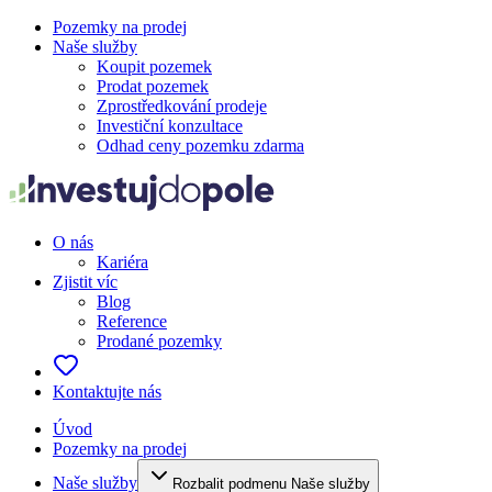
Pozemky na prodej
Naše služby
Koupit pozemek
Prodat pozemek
Zprostředkování prodeje
Investiční konzultace
Odhad ceny pozemku zdarma
O nás
Kariéra
Zjistit víc
Blog
Reference
Prodané pozemky
Kontaktujte nás
Úvod
Pozemky na prodej
Naše služby
Rozbalit podmenu Naše služby