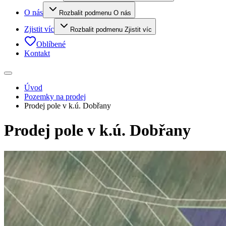
O nás
Rozbalit podmenu O nás
Zjistit víc
Rozbalit podmenu Zjistit víc
Oblíbené
Kontakt
Úvod
Pozemky na prodej
Prodej pole v k.ú. Dobřany
Prodej pole v k.ú. Dobřany