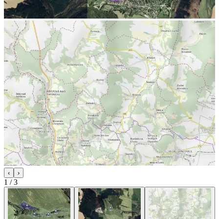
‹
›
1
/
3