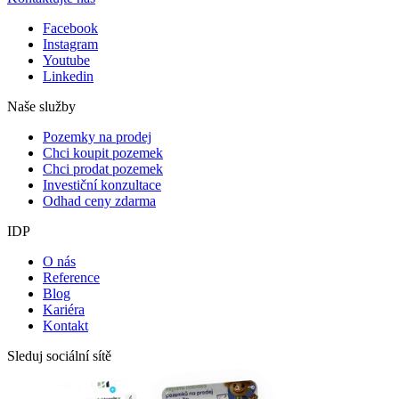
Facebook
Instagram
Youtube
Linkedin
Naše služby
Pozemky na prodej
Chci koupit pozemek
Chci prodat pozemek
Investiční konzultace
Odhad ceny zdarma
IDP
O nás
Reference
Blog
Kariéra
Kontakt
Sleduj sociální sítě