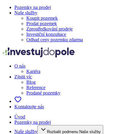
Pozemky na prodej
Naše služby
Koupit pozemek
Prodat pozemek
Zprostředkování prodeje
Investiční konzultace
Odhad ceny pozemku zdarma
O nás
Kariéra
Zjistit víc
Blog
Reference
Prodané pozemky
Kontaktujte nás
Úvod
Pozemky na prodej
Naše služby
Rozbalit podmenu Naše služby