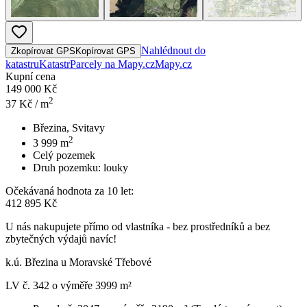
Nahlédnout do
Zkopírovat GPS
Kopírovat GPS
katastru
Katastr
Parcely na Mapy.cz
Mapy.cz
Kupní cena
149 000 Kč
2
37
Kč / m
Březina, Svitavy
2
3 999
m
Celý pozemek
Druh pozemku:
louky
Očekávaná hodnota za 10 let:
412 895 Kč
U nás nakupujete přímo od vlastníka - bez prostředníků a bez
zbytečných výdajů navíc!
k.ú. Březina u Moravské Třebové
LV č. 342 o výměře 3999 m²