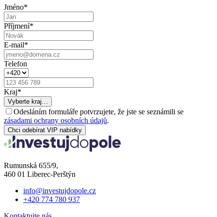
Jméno
*
Příjmení
*
E-mail
*
Telefon
Kraj
*
Vyberte kraj…
Odesláním formuláře potvrzujete, že jste se seznámili se
zásadami ochrany osobních údajů
.
Chci odebírat VIP nabídky
Rumunská 655/9,
460 01 Liberec-Perštýn
info@investujdopole.cz
+420 774 780 937
Kontaktujte nás