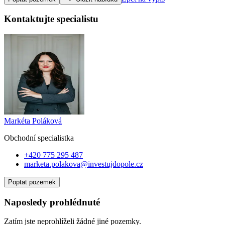
Kontaktujte specialistu
Markéta Poláková
Obchodní specialist
ka
+420 775 295 487
marketa.polakova@investujdopole.cz
Poptat pozemek
Naposledy prohlédnuté
Zatím jste neprohlíželi žádné jiné pozemky.