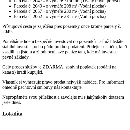
Parcela č. 2047 - o výměře 3190 m² (Trvalý travní porost)
Parcela č. 2049 - o výměře 298 m² (Vodní plocha)
Parcela č. 2057 - o výměře 230 m² (Vodní plocha)
Parcela č. 2062 - o výměře 281 m² (Vodní plocha)
Přístupová cesta je zajištěna přes pozemky obce kromě parcely č.
2049.
Pomáháme lidem bezpečně investovat do pozemků - ať už hledáte
stabilní investici, nebo půdu pro hospodaření. Přidejte se k těm, kteří
vsadili na jistotu a zhodnocují své peníze tam, kde má investice
pevné základy.
Celý proces služby je ZDARMA, správní poplatek (podání na
katastr) hradí kupující.
Vlastník si vyhrazuje právo prodat nejvyšší nabídce. Pro informaci
ohledně pachtovní smlouvy nás kontaktujte.
Nepropásněte svou příležitost a zavolejte mi s jakýmkoliv dotazem
ještě dnes.
Lokalita