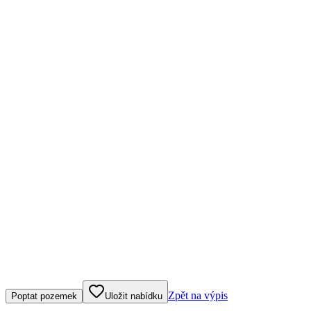
Klepněte nebo klikněte pro ovládání mapy
Zpět na výpis
Poptat pozemek
Uložit nabídku