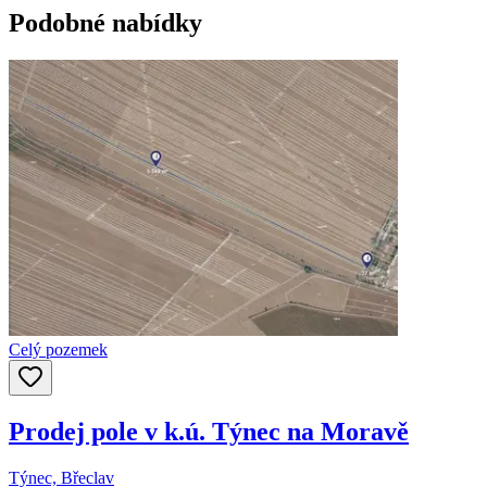
Podobné nabídky
Celý pozemek
Prodej pole v k.ú. Týnec na Moravě
Týnec, Břeclav