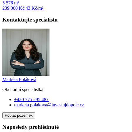
5 576 m²
239 000 Kč
43
Kč/m²
Kontaktujte specialistu
Markéta Poláková
Obchodní specialist
ka
+420 775 295 487
marketa.polakova@investujdopole.cz
Poptat pozemek
Naposledy prohlédnuté