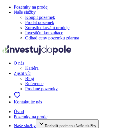
Pozemky na prodej
Naše služby
Koupit pozemek
Prodat pozemek
Zprostředkování prodeje
Investiční konzultace
Odhad ceny pozemku zdarma
O nás
Kariéra
Zjistit víc
Blog
Reference
Prodané pozemky
Kontaktujte nás
Úvod
Pozemky na prodej
Naše služby
Rozbalit podmenu Naše služby