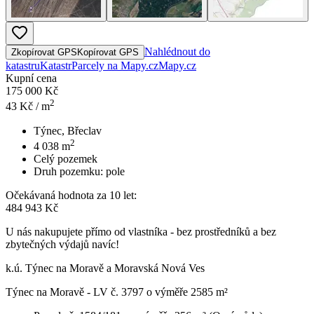
Nahlédnout do
Zkopírovat GPS
Kopírovat GPS
katastru
Katastr
Parcely na Mapy.cz
Mapy.cz
Kupní cena
175 000 Kč
2
43
Kč / m
Týnec, Břeclav
2
4 038
m
Celý pozemek
Druh pozemku:
pole
Očekávaná hodnota za 10 let:
484 943 Kč
U nás nakupujete přímo od vlastníka - bez prostředníků a bez
zbytečných výdajů navíc!
k.ú. Týnec na Moravě a Moravská Nová Ves
Týnec na Moravě - LV č. 3797 o výměře 2585 m²