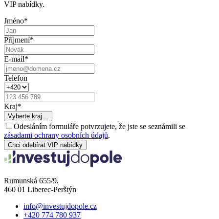
VIP nabídky.
Jméno
*
Příjmení
*
E-mail
*
Telefon
Kraj
*
Vyberte kraj…
Odesláním formuláře potvrzujete, že jste se seznámili se
zásadami ochrany osobních údajů
.
Chci odebírat VIP nabídky
Rumunská 655/9,
460 01 Liberec-Perštýn
info@investujdopole.cz
+420 774 780 937