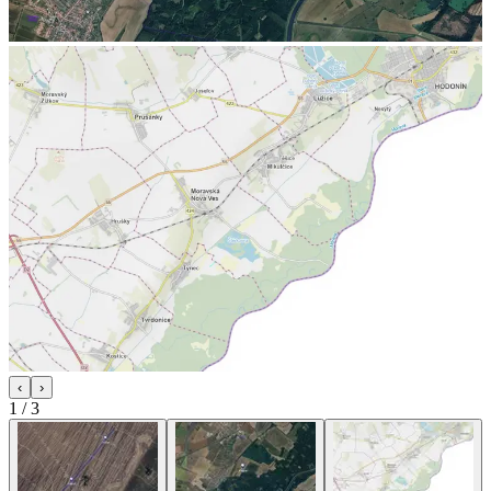
‹
›
1
/
3