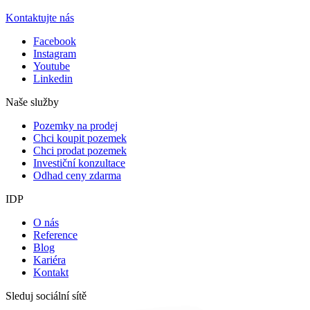
Kontaktujte nás
Facebook
Instagram
Youtube
Linkedin
Naše služby
Pozemky na prodej
Chci koupit pozemek
Chci prodat pozemek
Investiční konzultace
Odhad ceny zdarma
IDP
O nás
Reference
Blog
Kariéra
Kontakt
Sleduj sociální sítě