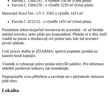
Parcela č. 1584/181 - o výměře 356 m² (Orná půda)
Parcela č. 1584/250 - o výměře 2229 m² (Orná půda)
Moravská Nová Ves - LV č. 3502 o výměře 1453 m²
Parcela č. 4152/12 - o výměře 1453 m² (Orná půda)
Pomáháme lidem bezpečně investovat do pozemků - ať už hledáte
stabilní investici, nebo půdu pro hospodaření. Přidejte se k těm, kteří
vsadili na jistotu a zhodnocují své peníze tam, kde má investice
pevné základy.
Celý proces služby je ZDARMA, správní poplatek (podání na
katastr) hradí kupující.
Vlastník si vyhrazuje právo prodat nejvyšší nabídce. Pro informaci
ohledně pachtovní smlouvy nás kontaktujte.
Nepropásněte svou příležitost a zavolejte mi s jakýmkoliv dotazem
ještě dnes.
Lokalita