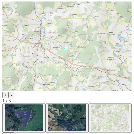
‹
›
1
/
3