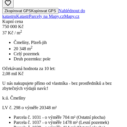
Nahlédnout do
Zkopírovat GPS
Kopírovat GPS
katastru
Katastr
Parcely na Mapy.cz
Mapy.cz
Kupní cena
750 000 Kč
2
37
Kč / m
Čmelíny, Plzeň-jih
2
20 348
m
Celý pozemek
Druh pozemku:
pole
Očekávaná hodnota za 10 let:
2,08 mil Kč
U nás nakupujete přímo od vlastníka - bez prostředníků a bez
zbytečných výdajů navíc!
k.ú. Čmelíny
LV č. 298 o výměře 20348 m²
Parcela č. 1031 - o výměře 704 m² (Ostatní plocha)
Parcela č. 1037 - o výměře 1478 m² (Lesní pozemek)