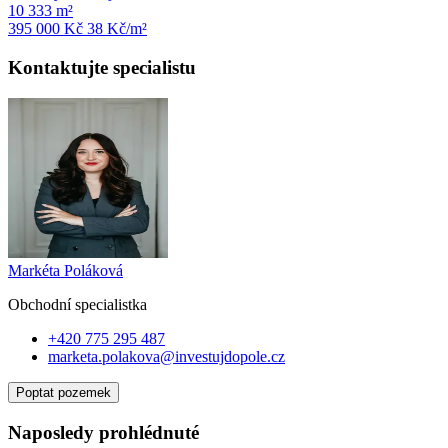
10 333 m²
395 000 Kč
38
Kč/m²
Kontaktujte specialistu
Markéta Poláková
Obchodní specialist
ka
+420 775 295 487
marketa.polakova@investujdopole.cz
Poptat pozemek
Naposledy prohlédnuté