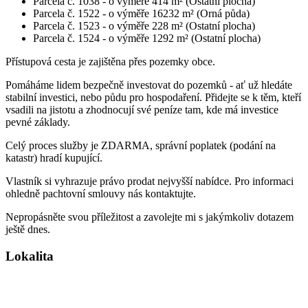
Parcela č. 1038 - o výměře 414 m² (Ostatní plocha)
Parcela č. 1522 - o výměře 16232 m² (Orná půda)
Parcela č. 1523 - o výměře 228 m² (Ostatní plocha)
Parcela č. 1524 - o výměře 1292 m² (Ostatní plocha)
Přístupová cesta je zajištěna přes pozemky obce.
Pomáháme lidem bezpečně investovat do pozemků - ať už hledáte
stabilní investici, nebo půdu pro hospodaření. Přidejte se k těm, kteří
vsadili na jistotu a zhodnocují své peníze tam, kde má investice
pevné základy.
Celý proces služby je ZDARMA, správní poplatek (podání na
katastr) hradí kupující.
Vlastník si vyhrazuje právo prodat nejvyšší nabídce. Pro informaci
ohledně pachtovní smlouvy nás kontaktujte.
Nepropásněte svou příležitost a zavolejte mi s jakýmkoliv dotazem
ještě dnes.
Lokalita