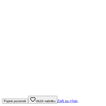
Klepněte nebo klikněte pro ovládání mapy
Zpět na výpis
Poptat pozemek
Uložit nabídku