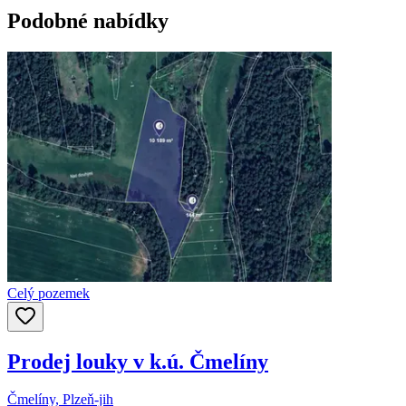
Podobné nabídky
Celý pozemek
Prodej louky v k.ú. Čmelíny
Čmelíny, Plzeň-jih