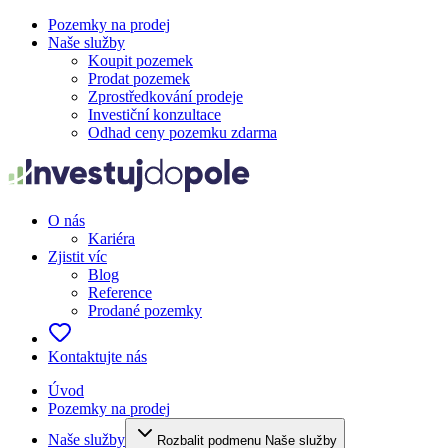
Pozemky na prodej
Naše služby
Koupit pozemek
Prodat pozemek
Zprostředkování prodeje
Investiční konzultace
Odhad ceny pozemku zdarma
O nás
Kariéra
Zjistit víc
Blog
Reference
Prodané pozemky
Kontaktujte nás
Úvod
Pozemky na prodej
Naše služby
Rozbalit podmenu Naše služby