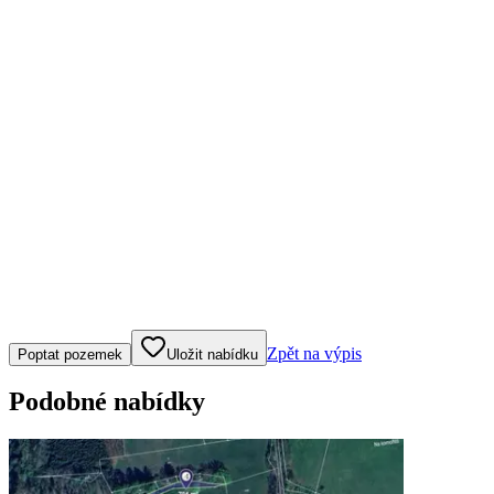
Klepněte nebo klikněte pro ovládání mapy
Zpět na výpis
Poptat pozemek
Uložit nabídku
Podobné nabídky