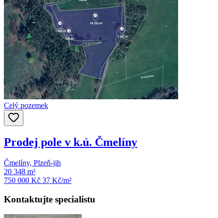
Celý pozemek
Prodej pole v k.ú. Čmelíny
Čmelíny, Plzeň-jih
20 348 m²
750 000 Kč
37
Kč/m²
Kontaktujte specialistu