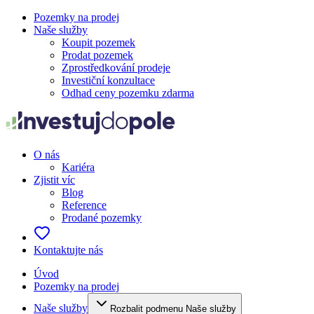
Pozemky na prodej
Naše služby
Koupit pozemek
Prodat pozemek
Zprostředkování prodeje
Investiční konzultace
Odhad ceny pozemku zdarma
O nás
Kariéra
Zjistit víc
Blog
Reference
Prodané pozemky
Kontaktujte nás
Úvod
Pozemky na prodej
Naše služby
Rozbalit podmenu Naše služby