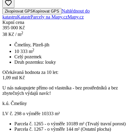
Nahlédnout do
Zkopírovat GPS
Kopírovat GPS
katastru
Katastr
Parcely na Mapy.cz
Mapy.cz
Kupní cena
395 000 Kč
2
38
Kč / m
Čmelíny, Plzeň-jih
2
10 333
m
Celý pozemek
Druh pozemku:
louky
Očekávaná hodnota za 10 let:
1,09 mil Kč
U nás nakupujete přímo od vlastníka - bez prostředníků a bez
zbytečných výdajů navíc!
k.ú. Čmelíny
LV č. 298 o výměře 10333 m²
Parcela č. 1265 - o výměře 10189 m² (Trvalý travní porost)
Parcela č. 1267 - o výměře 144 m² (Ostatní plocha)