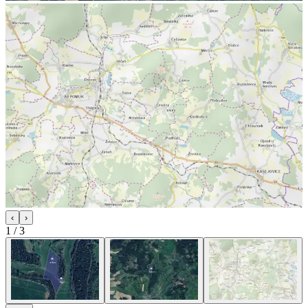
‹
›
1
/
3