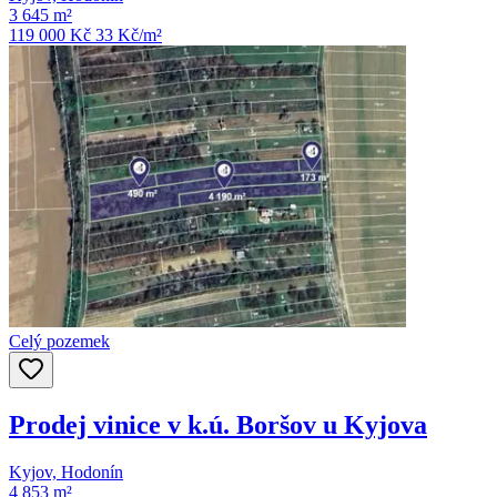
3 645 m²
119 000 Kč
33
Kč/m²
Celý pozemek
Prodej vinice v k.ú. Boršov u Kyjova
Kyjov, Hodonín
4 853 m²