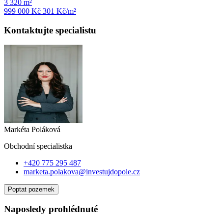
3 320 m²
999 000 Kč
301
Kč/m²
Kontaktujte specialistu
Markéta Poláková
Obchodní specialist
ka
+420 775 295 487
marketa.polakova@investujdopole.cz
Poptat pozemek
Naposledy prohlédnuté