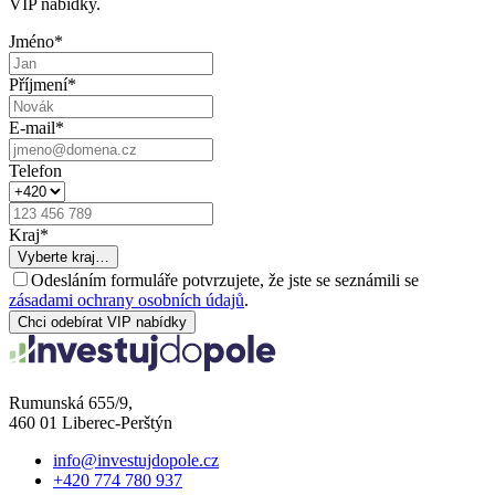
VIP nabídky.
Jméno
*
Příjmení
*
E-mail
*
Telefon
Kraj
*
Vyberte kraj…
Odesláním formuláře potvrzujete, že jste se seznámili se
zásadami ochrany osobních údajů
.
Chci odebírat VIP nabídky
Rumunská 655/9,
460 01 Liberec-Perštýn
info@investujdopole.cz
+420 774 780 937