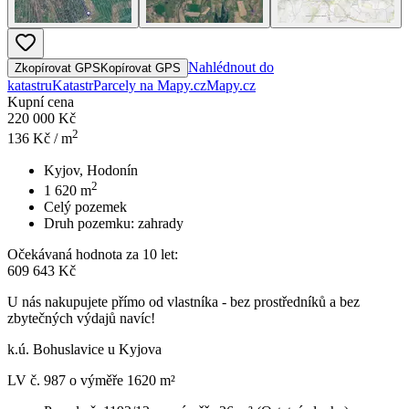
Nahlédnout do
Zkopírovat GPS
Kopírovat GPS
katastru
Katastr
Parcely na Mapy.cz
Mapy.cz
Kupní cena
220 000 Kč
2
136
Kč / m
Kyjov, Hodonín
2
1 620
m
Celý pozemek
Druh pozemku:
zahrady
Očekávaná hodnota za 10 let:
609 643 Kč
U nás nakupujete přímo od vlastníka - bez prostředníků a bez
zbytečných výdajů navíc!
k.ú. Bohuslavice u Kyjova
LV č. 987 o výměře 1620 m²