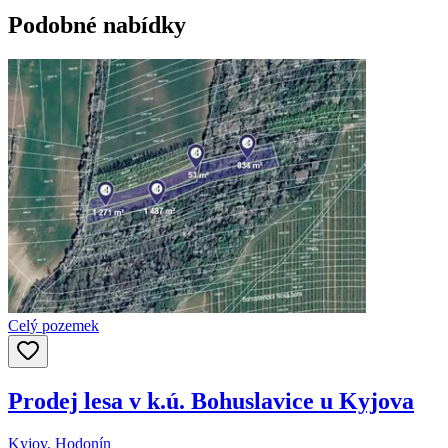
Podobné nabídky
Celý pozemek
Prodej lesa v k.ú. Bohuslavice u Kyjova
Kyjov, Hodonín