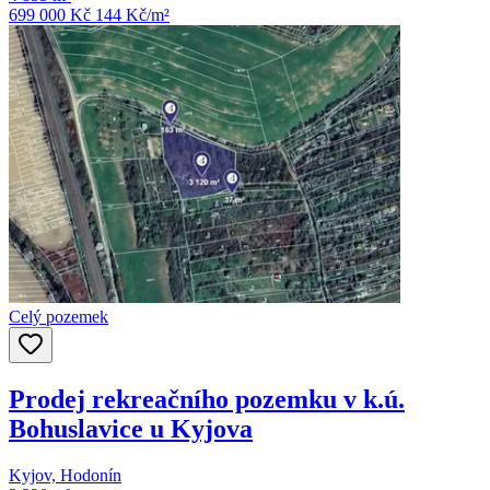
699 000 Kč
144
Kč/m²
Celý pozemek
Prodej rekreačního pozemku v k.ú.
Bohuslavice u Kyjova
Kyjov, Hodonín