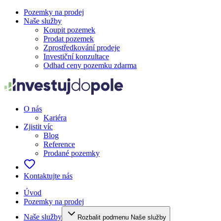
Pozemky na prodej
Naše služby
Koupit pozemek
Prodat pozemek
Zprostředkování prodeje
Investiční konzultace
Odhad ceny pozemku zdarma
O nás
Kariéra
Zjistit víc
Blog
Reference
Prodané pozemky
Kontaktujte nás
Úvod
Pozemky na prodej
Naše služby
Rozbalit podmenu Naše služby