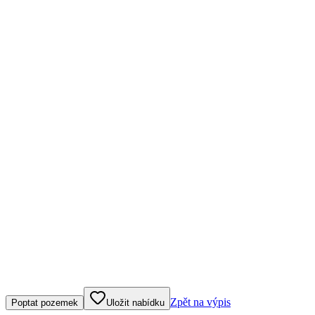
Klepněte nebo klikněte pro ovládání mapy
Zpět na výpis
Poptat pozemek
Uložit nabídku