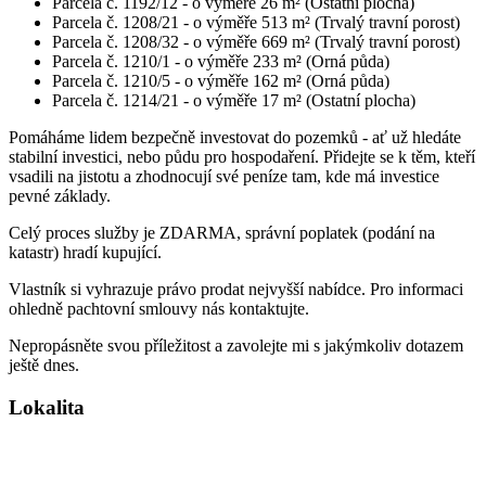
Parcela č. 1192/12 - o výměře 26 m² (Ostatní plocha)
Parcela č. 1208/21 - o výměře 513 m² (Trvalý travní porost)
Parcela č. 1208/32 - o výměře 669 m² (Trvalý travní porost)
Parcela č. 1210/1 - o výměře 233 m² (Orná půda)
Parcela č. 1210/5 - o výměře 162 m² (Orná půda)
Parcela č. 1214/21 - o výměře 17 m² (Ostatní plocha)
Pomáháme lidem bezpečně investovat do pozemků - ať už hledáte
stabilní investici, nebo půdu pro hospodaření. Přidejte se k těm, kteří
vsadili na jistotu a zhodnocují své peníze tam, kde má investice
pevné základy.
Celý proces služby je ZDARMA, správní poplatek (podání na
katastr) hradí kupující.
Vlastník si vyhrazuje právo prodat nejvyšší nabídce. Pro informaci
ohledně pachtovní smlouvy nás kontaktujte.
Nepropásněte svou příležitost a zavolejte mi s jakýmkoliv dotazem
ještě dnes.
Lokalita