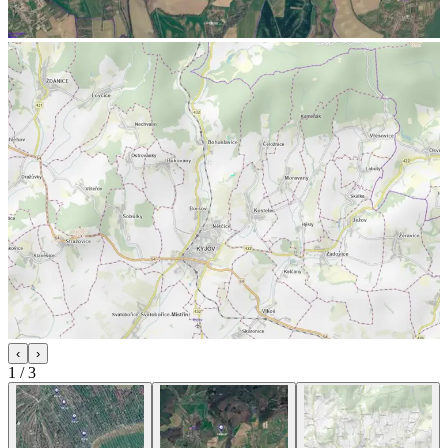
‹
›
1
/
3