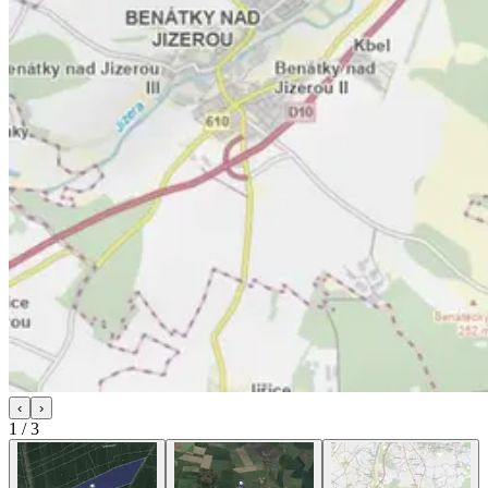
‹
›
1
/
3