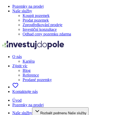
Pozemky na prodej
Naše služby
Koupit pozemek
Prodat pozemek
Zprostředkování prodeje
Investiční konzultace
Odhad ceny pozemku zdarma
O nás
Kariéra
Zjistit víc
Blog
Reference
Prodané pozemky
Kontaktujte nás
Úvod
Pozemky na prodej
Naše služby
Rozbalit podmenu Naše služby