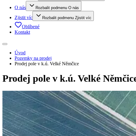
O nás
Rozbalit podmenu O nás
Zjistit víc
Rozbalit podmenu Zjistit víc
Oblíbené
Kontakt
Úvod
Pozemky na prodej
Prodej pole v k.ú. Velké Němčice
Prodej pole v k.ú. Velké Němčic