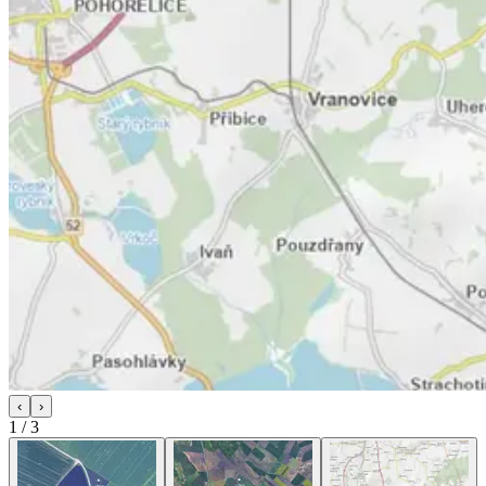
‹
›
1
/
3