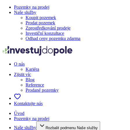
Pozemky na prodej
Naše služby
Koupit pozemek
Prodat pozemek
Zprostředkování prodeje
Investiční konzultace
Odhad ceny pozemku zdarma
O nás
Kariéra
Zjistit víc
Blog
Reference
Prodané pozemky
Kontaktujte nás
Úvod
Pozemky na prodej
Naše služby
Rozbalit podmenu Naše služby