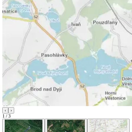
‹
›
1
/
3