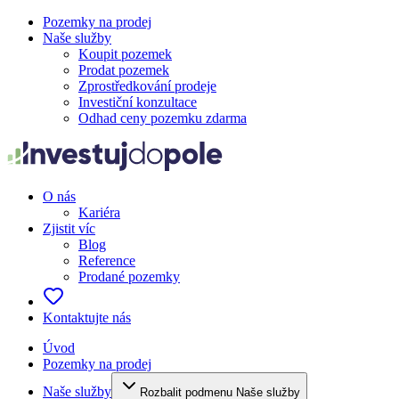
Pozemky na prodej
Naše služby
Koupit pozemek
Prodat pozemek
Zprostředkování prodeje
Investiční konzultace
Odhad ceny pozemku zdarma
O nás
Kariéra
Zjistit víc
Blog
Reference
Prodané pozemky
Kontaktujte nás
Úvod
Pozemky na prodej
Naše služby
Rozbalit podmenu Naše služby