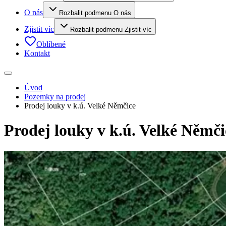
O nás
Rozbalit podmenu O nás
Zjistit víc
Rozbalit podmenu Zjistit víc
Oblíbené
Kontakt
Úvod
Pozemky na prodej
Prodej louky v k.ú. Velké Němčice
Prodej louky v k.ú. Velké Němči