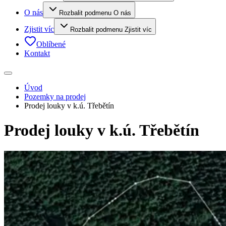
O nás
Rozbalit podmenu O nás
Zjistit víc
Rozbalit podmenu Zjistit víc
Oblíbené
Kontakt
Úvod
Pozemky na prodej
Prodej louky v k.ú. Třebětín
Prodej louky v k.ú. Třebětín