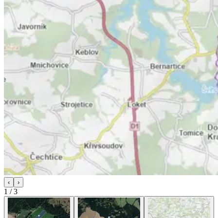
‹
›
1
/
3