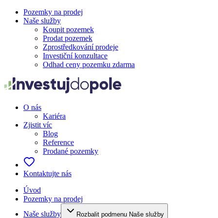
Pozemky na prodej
Naše služby
Koupit pozemek
Prodat pozemek
Zprostředkování prodeje
Investiční konzultace
Odhad ceny pozemku zdarma
O nás
Kariéra
Zjistit víc
Blog
Reference
Prodané pozemky
Kontaktujte nás
Úvod
Pozemky na prodej
Naše služby
Rozbalit podmenu Naše služby