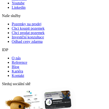
Youtube
Linkedin
Naše služby
Pozemky na prodej
Chci koupit pozemek
Chci prodat pozemek
Investiční konzultace
Odhad ceny zdarma
IDP
O nás
Reference
Blog
Kariéra
Kontakt
Sleduj sociální sítě