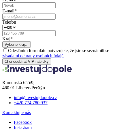
E-mail
*
Telefon
Kraj
*
Vyberte kraj…
Odesláním formuláře potvrzujete, že jste se seznámili se
zásadami ochrany osobních údajů
.
Chci odebírat VIP nabídky
Rumunská 655/9,
460 01 Liberec-Perštýn
info@investujdopole.cz
+420 774 780 937
Kontaktujte nás
Facebook
Instagram