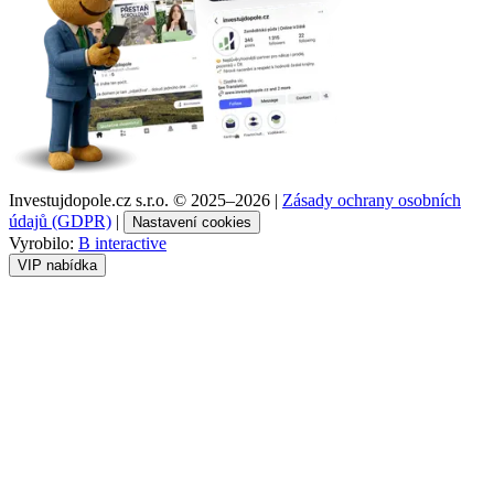
Investujdopole.cz s.r.o. ©
2025–2026
|
Zásady ochrany osobních
údajů (GDPR)
|
Nastavení cookies
Vyrobilo:
B interactive
VIP nabídka