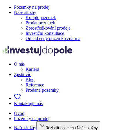
Pozemky na prodej
Naše služby
Koupit pozemek
Prodat pozemek
Zprostředkování prodeje
Investiční konzultace
Odhad ceny pozemku zdarma
O nás
Kariéra
Zjistit víc
Blog
Reference
Prodané pozemky
Kontaktujte nás
Úvod
Pozemky na prodej
Naše služby
Rozbalit podmenu Naše služby