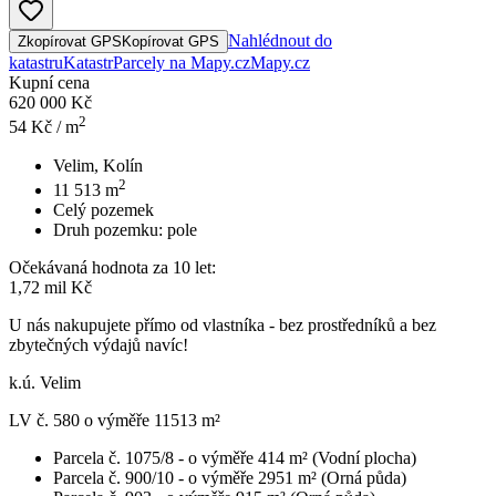
Nahlédnout do
Zkopírovat GPS
Kopírovat GPS
katastru
Katastr
Parcely na Mapy.cz
Mapy.cz
Kupní cena
620 000 Kč
2
54
Kč / m
Velim, Kolín
2
11 513
m
Celý pozemek
Druh pozemku:
pole
Očekávaná hodnota za 10 let:
1,72 mil Kč
U nás nakupujete přímo od vlastníka - bez prostředníků a bez
zbytečných výdajů navíc!
k.ú. Velim
LV č. 580 o výměře 11513 m²
Parcela č. 1075/8 - o výměře 414 m² (Vodní plocha)
Parcela č. 900/10 - o výměře 2951 m² (Orná půda)