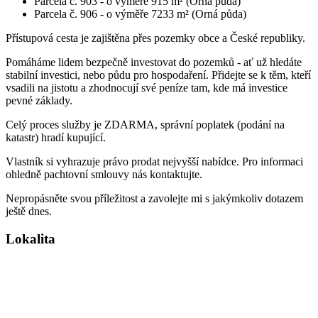
Parcela č. 903 - o výměře 915 m² (Orná půda)
Parcela č. 906 - o výměře 7233 m² (Orná půda)
Přístupová cesta je zajištěna přes pozemky obce a České republiky.
Pomáháme lidem bezpečně investovat do pozemků - ať už hledáte
stabilní investici, nebo půdu pro hospodaření. Přidejte se k těm, kteří
vsadili na jistotu a zhodnocují své peníze tam, kde má investice
pevné základy.
Celý proces služby je ZDARMA, správní poplatek (podání na
katastr) hradí kupující.
Vlastník si vyhrazuje právo prodat nejvyšší nabídce. Pro informaci
ohledně pachtovní smlouvy nás kontaktujte.
Nepropásněte svou příležitost a zavolejte mi s jakýmkoliv dotazem
ještě dnes.
Lokalita