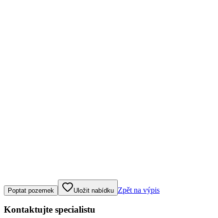
Klepněte nebo klikněte pro ovládání mapy
Zpět na výpis
Poptat pozemek
Uložit nabídku
Kontaktujte specialistu