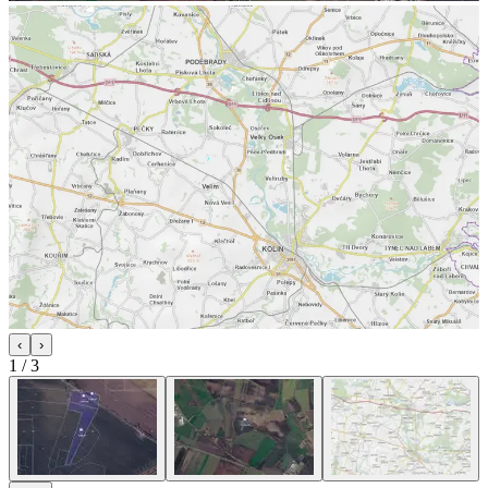
‹
›
1
/
3