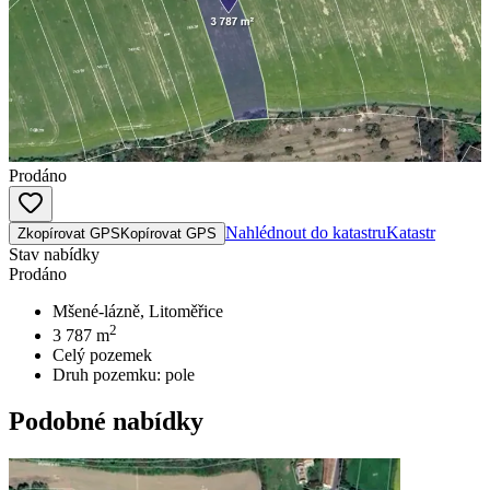
Prodáno
Nahlédnout do katastru
Katastr
Zkopírovat GPS
Kopírovat GPS
Stav nabídky
Prodáno
Mšené-lázně, Litoměřice
2
3 787
m
Celý pozemek
Druh pozemku:
pole
Podobné nabídky