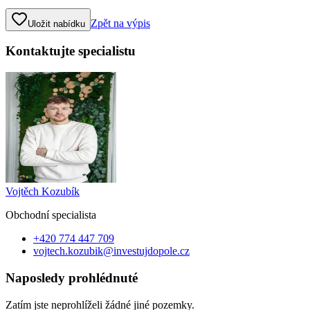
Zpět na výpis
Uložit nabídku
Kontaktujte specialistu
Vojtěch Kozubík
Obchodní specialist
a
+420 774 447 709
vojtech.kozubik@investujdopole.cz
Naposledy prohlédnuté
Zatím jste neprohlíželi žádné jiné pozemky.