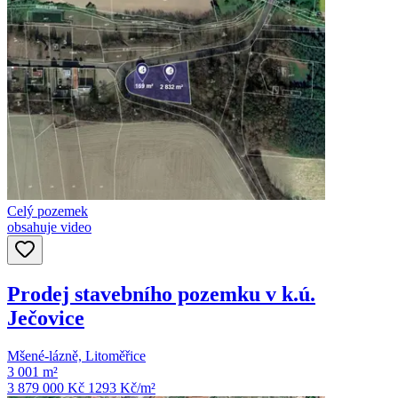
Celý pozemek
obsahuje video
Prodej stavebního pozemku v k.ú.
Ječovice
Mšené-lázně, Litoměřice
3 001 m²
3 879 000 Kč
1293
Kč/m²