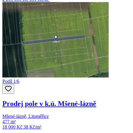
Podíl 1/6
Prodej pole v k.ú. Mšené-lázně
Mšené-lázně, Litoměřice
477 m²
18 000 Kč
38
Kč/m²