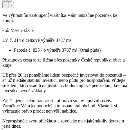
‹
›
Ve výhradním zastoupení vlastníka Vám nabízíme pozemek ke
koupi.
k.ú. Mšené-lázně
LV č. 314 o celkové výměře 3787 m²
Parcela č. 835 - o výměře 3787 m² (Orná půda)
Přístupová cesta je zajištěna přes pozemky České republiky, obce a
kraje.
Už přes 20 let pomáháme lidem bezpečně investovat do pozemků –
ať už hledáte stabilní investici, nebo půdu pro hospodaření. Přidejte
se k těm, kteří vsadili na jistotu a zhodnocují své peníze tam, kde má
investice pevné základy.
Zajišťujeme celou transakci - přípravu smluv i právní servis.
Zaručíme Vám jednoduchý a transparentní obchod. Vlastník si
vyhrazuje právo prodat nejvyšší nabídce.
Nepropásněte svou příležitost a zavolejte mi s jakýmkoliv dotazem
ještě dnes.