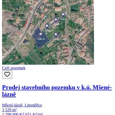
Celý pozemek
Prodej stavebního pozemku v k.ú. Mšené-
lázně
Mšené-lázně, Litoměřice
3 529 m²
2 299 000 Kč
651
Kč/m²