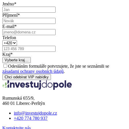
Jméno
*
Příjmení
*
E-mail
*
Telefon
Kraj
*
Vyberte kraj…
Odesláním formuláře potvrzujete, že jste se seznámili se
zásadami ochrany osobních údajů
.
Chci odebírat VIP nabídky
Rumunská 655/9,
460 01 Liberec-Perštýn
info@investujdopole.cz
+420 774 780 937
Kontaktujte nás