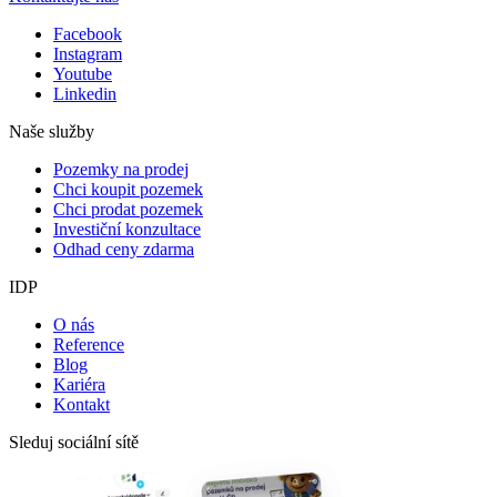
Facebook
Instagram
Youtube
Linkedin
Naše služby
Pozemky na prodej
Chci koupit pozemek
Chci prodat pozemek
Investiční konzultace
Odhad ceny zdarma
IDP
O nás
Reference
Blog
Kariéra
Kontakt
Sleduj sociální sítě