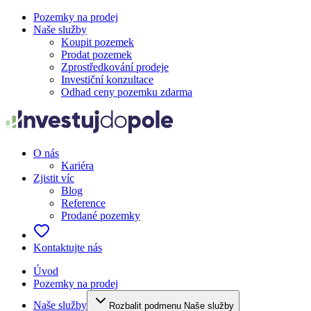
Pozemky na prodej
Naše služby
Koupit pozemek
Prodat pozemek
Zprostředkování prodeje
Investiční konzultace
Odhad ceny pozemku zdarma
O nás
Kariéra
Zjistit víc
Blog
Reference
Prodané pozemky
Kontaktujte nás
Úvod
Pozemky na prodej
Naše služby
Rozbalit podmenu Naše služby