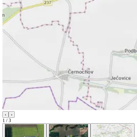
‹
›
1
/
3