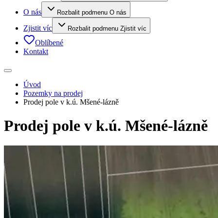
O nás
Rozbalit podmenu O nás
Zjistit víc
Rozbalit podmenu Zjistit víc
Oblíbené
Kontakt
Úvod
Pozemky na prodej
Prodej pole v k.ú. Mšené-lázně
Prodej pole v k.ú. Mšené-lázně