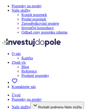
Pozemky na prodej
Naše služby
Koupit pozemek
Prodat pozemek
Zprostředkování prodeje
Investiční konzultace
Odhad ceny pozemku zdarma
O nás
Kariéra
Zjistit víc
Blog
Reference
Prodané pozemky
Kontaktujte nás
Úvod
Pozemky na prodej
Naše služby
Rozbalit podmenu Naše služby