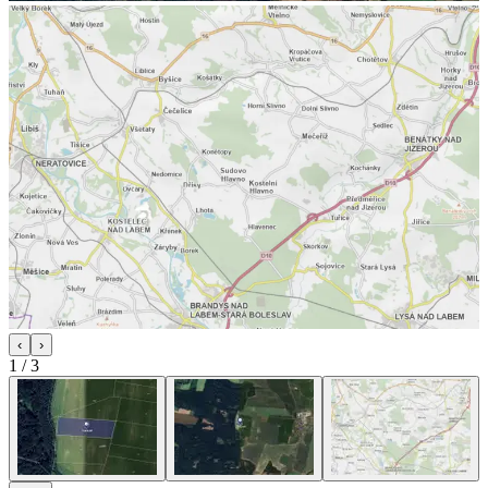
‹
›
1
/
3