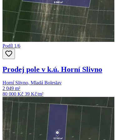
Podíl 1/6
Prodej pole v k.ú. Horní Slivno
Horní Slivno, Mladá Boleslav
2 049 m²
80 000 Kč
39
Kč/m²