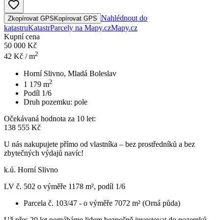
Nahlédnout do
Zkopírovat GPS
Kopírovat GPS
katastru
Katastr
Parcely na Mapy.cz
Mapy.cz
Kupní cena
50 000 Kč
2
42
Kč / m
Horní Slivno, Mladá Boleslav
2
1 179
m
Podíl 1/6
Druh pozemku:
pole
Očekávaná hodnota za 10 let:
138 555 Kč
U nás nakupujete přímo od vlastníka – bez prostředníků a bez
zbytečných výdajů navíc!
k.ú. Horní Slivno
LV č. 502 o výměře 1178 m², podíl 1/6
Parcela č. 103/47 - o výměře 7072 m² (Orná půda)
Už přes 20 let pomáháme lidem bezpečně investovat do pozemků –