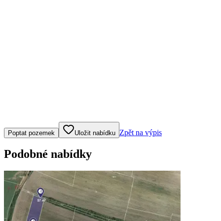
Klepněte nebo klikněte pro ovládání mapy
Zpět na výpis
Poptat pozemek
Uložit nabídku
Podobné nabídky