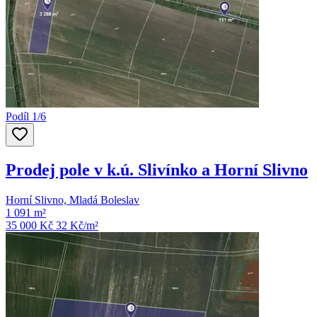
Podíl 1/6
Prodej pole v k.ú. Slivínko a Horní Slivno
Horní Slivno, Mladá Boleslav
1 091 m²
35 000 Kč
32
Kč/m²