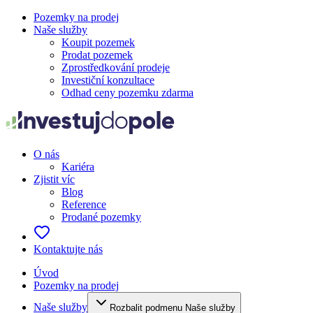
Pozemky na prodej
Naše služby
Koupit pozemek
Prodat pozemek
Zprostředkování prodeje
Investiční konzultace
Odhad ceny pozemku zdarma
O nás
Kariéra
Zjistit víc
Blog
Reference
Prodané pozemky
Kontaktujte nás
Úvod
Pozemky na prodej
Naše služby
Rozbalit podmenu Naše služby