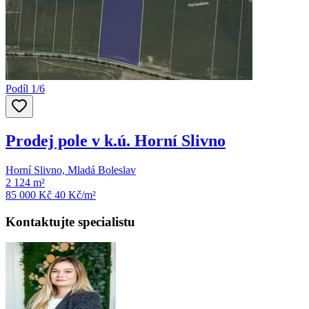
Podíl 1/6
Prodej pole v k.ú. Horní Slivno
Horní Slivno, Mladá Boleslav
2 124 m²
85 000 Kč
40
Kč/m²
Kontaktujte specialistu