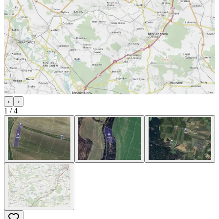
‹
›
1
/
4