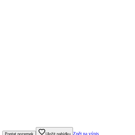
Klepněte nebo klikněte pro ovládání mapy
Zpět na výpis
Poptat pozemek
Uložit nabídku