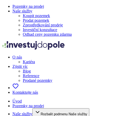
Pozemky na prodej
Naše služby
Koupit pozemek
Prodat pozemek
Zprostředkování prodeje
Investiční konzultace
Odhad ceny pozemku zdarma
O nás
Kariéra
Zjistit víc
Blog
Reference
Prodané pozemky
Kontaktujte nás
Úvod
Pozemky na prodej
Naše služby
Rozbalit podmenu Naše služby