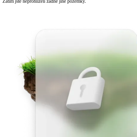
Zatím jste neprohlíželi žádné jiné pozemky.