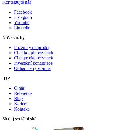
Kontaktujte nás
Facebook
Instagram
Youtube
Linkedin
Naše služby
Pozemky na prodej
Chci koupit pozemek
Chci prodat pozemek
Investiční konzultace
Odhad ceny zdarma
IDP
O nás
Reference
Blog
Kariéra
Kontakt
Sleduj sociální sítě