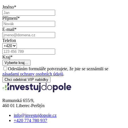
Jméno
*
Příjmení
*
E-mail
*
Telefon
Kraj
*
Vyberte kraj…
Odesláním formuláře potvrzujete, že jste se seznámili se
zásadami ochrany osobních údajů
.
Chci odebírat VIP nabídky
Rumunská 655/9,
460 01 Liberec-Perštýn
info@investujdopole.cz
+420 774 780 937