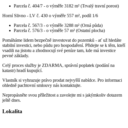
Parcela č. 404/7 - o výměře 3182 m² (Trvalý travní porost)
Horní Slivno - LV č. 430 o výměře 557 m², podíl 1/6
Parcela č. 567/3 - o výměře 3288 m² (Orná půda)
Parcela č. 576/3 - o výměře 57 m² (Ostatní plocha)
Pomáháme lidem bezpečně investovat do pozemků - ať už hledáte
stabilní investici, nebo půdu pro hospodaření. Přidejte se k těm, kteří
vsadili na jistotu a zhodnocují své peníze tam, kde má investice
pevné základy.
Celý proces služby je ZDARMA, správní poplatek (podání na
katastr) hradí kupující.
Vlastník si vyhrazuje právo prodat nejvyšší nabídce. Pro informaci
ohledně pachtovní smlouvy nás kontaktujte.
Nepropásněte svou příležitost a zavolejte mi s jakýmkoliv dotazem
ještě dnes.
Lokalita