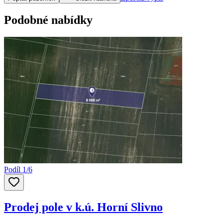
Podobné nabídky
Podíl 1/6
Prodej pole v k.ú. Horní Slivno