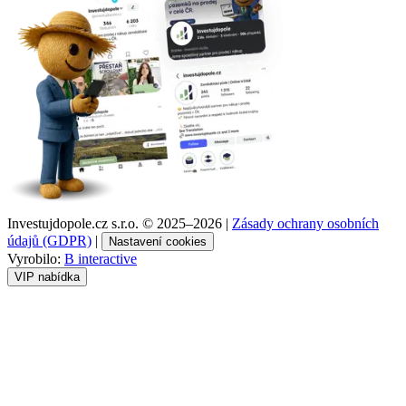
Investujdopole.cz s.r.o. ©
2025–2026
|
Zásady ochrany osobních
údajů (GDPR)
|
Nastavení cookies
Vyrobilo:
B interactive
VIP nabídka