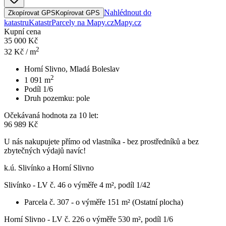
Nahlédnout do
Zkopírovat GPS
Kopírovat GPS
katastru
Katastr
Parcely na Mapy.cz
Mapy.cz
Kupní cena
35 000 Kč
2
32
Kč / m
Horní Slivno, Mladá Boleslav
2
1 091
m
Podíl 1/6
Druh pozemku:
pole
Očekávaná hodnota za 10 let:
96 989 Kč
U nás nakupujete přímo od vlastníka - bez prostředníků a bez
zbytečných výdajů navíc!
k.ú. Slivínko a Horní Slivno
Slivínko - LV č. 46 o výměře 4 m², podíl 1/42
Parcela č. 307 - o výměře 151 m² (Ostatní plocha)
Horní Slivno - LV č. 226 o výměře 530 m², podíl 1/6