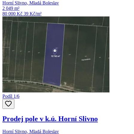
Horní Slivno, Mladá Boleslav
2 049 m²
80 000 Kč
39
Kč/m²
Podíl 1/6
Prodej pole v k.ú. Horní Slivno
Horní Slivno, Mladá Boleslav