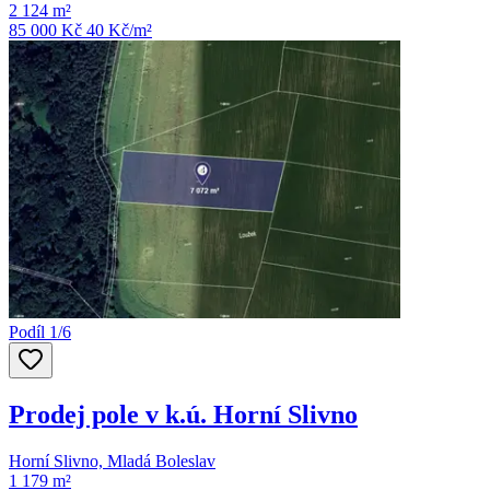
2 124 m²
85 000 Kč
40
Kč/m²
Podíl 1/6
Prodej pole v k.ú. Horní Slivno
Horní Slivno, Mladá Boleslav
1 179 m²