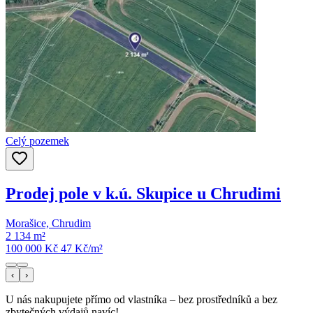
Celý pozemek
Prodej pole v k.ú. Skupice u Chrudimi
Morašice, Chrudim
2 134 m²
100 000 Kč
47
Kč/m²
‹
›
U nás nakupujete přímo od vlastníka – bez prostředníků a bez
zbytečných výdajů navíc!