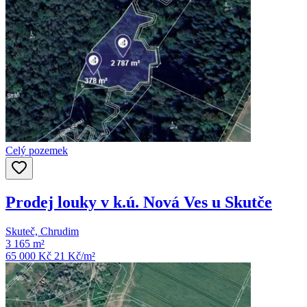
Celý pozemek
Prodej louky v k.ú. Nová Ves u Skutče
Skuteč, Chrudim
3 165 m²
65 000 Kč
21
Kč/m²