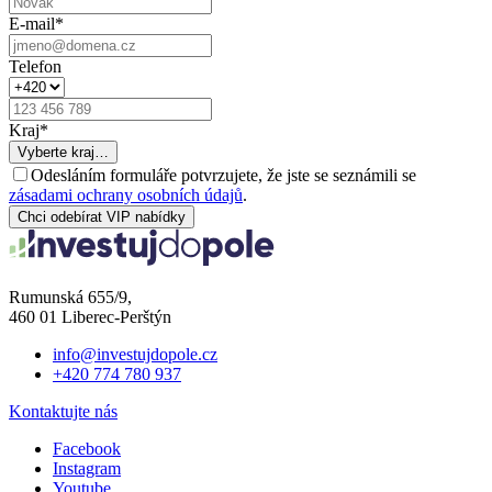
E-mail
*
Telefon
Kraj
*
Vyberte kraj…
Odesláním formuláře potvrzujete, že jste se seznámili se
zásadami ochrany osobních údajů
.
Chci odebírat VIP nabídky
Rumunská 655/9,
460 01 Liberec-Perštýn
info@investujdopole.cz
+420 774 780 937
Kontaktujte nás
Facebook
Instagram
Youtube