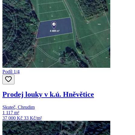
Podíl 1/4
Prodej louky v k.ú. Hněvětice
Skuteč, Chrudim
1 117 m²
37 000 Kč
33
Kč/m²