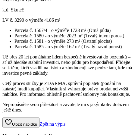
k.ú. Skuteč
LV č. 3290 o výměře 4186 m²
Parcela č. 1567/4 - o výměře 1728 m² (Orná půda)
Parcela č. 1580 - o výměře 2023 m² (Trvalý travní porost)
Parcela č. 1581 - o výměře 273 m² (Ostatní plocha)
Parcela č. 1585 - o výměře 162 m² (Trvalý travní porost)
Už přes 20 let pomáháme lidem bezpečně investovat do pozemků –
ať už hledáte stabilní investici, nebo půdu pro hospodaření. Přidejte
se k těm, kteří vsadili na jistotu a zhodnocují své peníze tam, kde má
investice pevné základy.
Celý proces služby je ZDARMA, správní poplatek (podání na
katastr) hradí kupující. Vlastník si vyhrazuje právo prodat nejvyšší
nabídce. Pro informaci ohledně pachtovní smlouvy nás kontaktujte.
Nepropásněte svou příležitost a zavolejte mi s jakýmkoliv dotazem
ještě dnes.
Zpět na výpis
Uložit nabídku