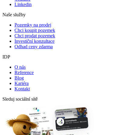
Linkedin
Naše služby
Pozemky na prodej
Chci koupit pozemek
Chci prodat pozemek
Investiční konzultace
Odhad ceny zdarma
IDP
O nás
Reference
Blog
Kariéra
Kontakt
Sleduj sociální sítě