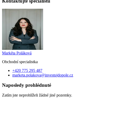
Kontaktujte specialistu
Markéta Poláková
Obchodní specialist
ka
+420 775 295 487
marketa.polakova@investujdopole.cz
Naposledy prohlédnuté
Zatím jste neprohlíželi žádné jiné pozemky.