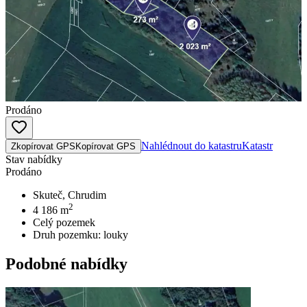
Prodáno
Nahlédnout do katastru
Katastr
Zkopírovat GPS
Kopírovat GPS
Stav nabídky
Prodáno
Skuteč, Chrudim
2
4 186
m
Celý pozemek
Druh pozemku:
louky
Podobné nabídky