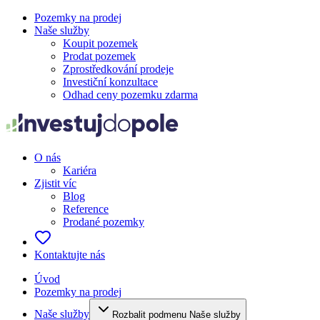
Pozemky na prodej
Naše služby
Koupit pozemek
Prodat pozemek
Zprostředkování prodeje
Investiční konzultace
Odhad ceny pozemku zdarma
O nás
Kariéra
Zjistit víc
Blog
Reference
Prodané pozemky
Kontaktujte nás
Úvod
Pozemky na prodej
Naše služby
Rozbalit podmenu Naše služby