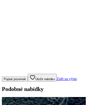
Klepněte nebo klikněte pro ovládání mapy
Zpět na výpis
Poptat pozemek
Uložit nabídku
Podobné nabídky