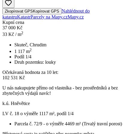
Nahlédnout do
Zkopírovat GPS
Kopírovat GPS
katastru
Katastr
Parcely na Mapy.cz
Mapy.cz
Kupní cena
37 000 Kč
2
33
Kč / m
Skuteč, Chrudim
2
1 117
m
Podíl 1/4
Druh pozemku:
louky
Očekávaná hodnota za 10 let:
102 531 Kč
U nás nakupujete přímo od vlastníka - bez prostředníků a bez
zbytečných výdajů navíc!
k.ú. Hněvětice
LV č. 18 o výměře 1117 m², podíl 1/4
Parcela č. 72/9 - o výměře 4469 m² (Trvalý travní porost)
Přístupová cesta je zajištěna přes pozemky města.