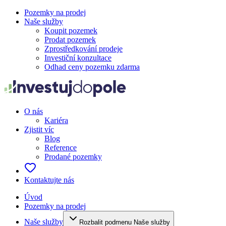
Pozemky na prodej
Naše služby
Koupit pozemek
Prodat pozemek
Zprostředkování prodeje
Investiční konzultace
Odhad ceny pozemku zdarma
O nás
Kariéra
Zjistit víc
Blog
Reference
Prodané pozemky
Kontaktujte nás
Úvod
Pozemky na prodej
Naše služby
Rozbalit podmenu Naše služby