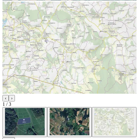
‹
›
1
/
3