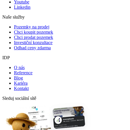
Youtube
Linkedin
Naše služby
Pozemky na prodej
Chci koupit pozemek
Chci prodat pozemek
Investiční konzultace
Odhad ceny zdarma
IDP
O nás
Reference
Blog
Kariéra
Kontakt
Sleduj sociální sítě