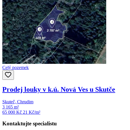
Celý pozemek
Prodej louky v k.ú. Nová Ves u Skutče
Skuteč, Chrudim
3 165 m²
65 000 Kč
21
Kč/m²
Kontaktujte specialistu