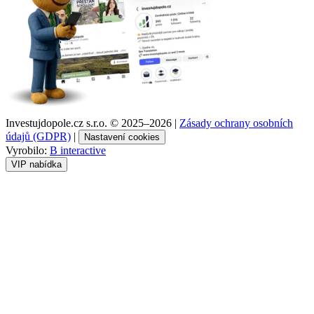
Investujdopole.cz s.r.o. ©
2025–2026
|
Zásady ochrany osobních
údajů (GDPR)
|
Nastavení cookies
Vyrobilo:
B interactive
VIP nabídka