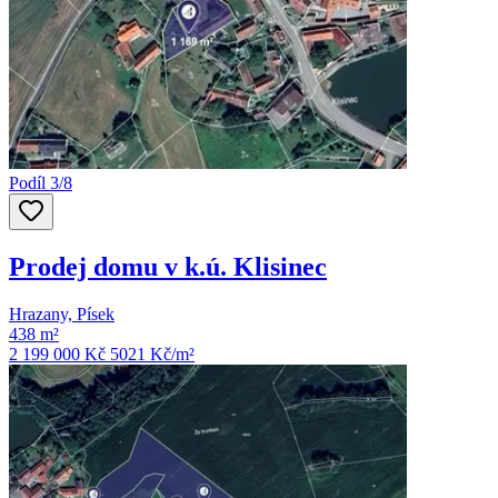
Podíl 3/8
Prodej domu v k.ú. Klisinec
Hrazany, Písek
438 m²
2 199 000 Kč
5021
Kč/m²