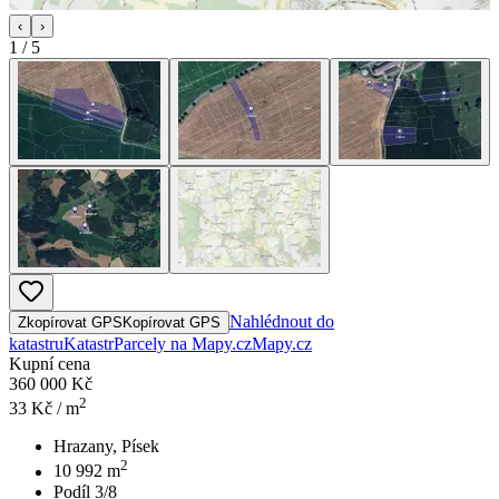
‹
›
1
/
5
Nahlédnout do
Zkopírovat GPS
Kopírovat GPS
katastru
Katastr
Parcely na Mapy.cz
Mapy.cz
Kupní cena
360 000 Kč
2
33
Kč / m
Hrazany, Písek
2
10 992
m
Podíl 3/8