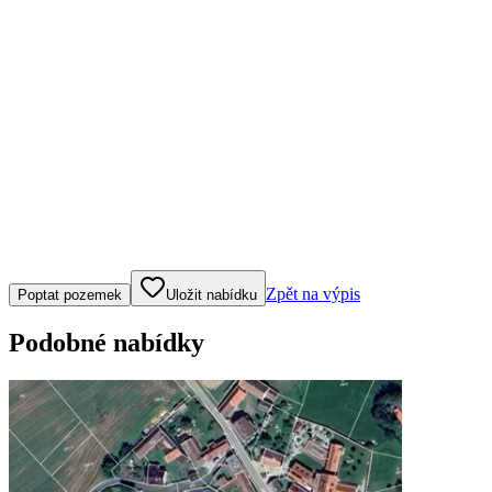
Klepněte nebo klikněte pro ovládání mapy
Zpět na výpis
Poptat pozemek
Uložit nabídku
Podobné nabídky