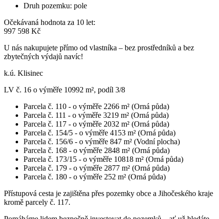
Druh pozemku:
pole
Očekávaná hodnota za 10 let:
997 598 Kč
U nás nakupujete přímo od vlastníka – bez prostředníků a bez
zbytečných výdajů navíc!
k.ú. Klisinec
LV č. 16 o výměře 10992 m², podíl 3/8
Parcela č. 110 - o výměře 2266 m² (Orná půda)
Parcela č. 111 - o výměře 3219 m² (Orná půda)
Parcela č. 117 - o výměře 2032 m² (Orná půda)
Parcela č. 154/5 - o výměře 4153 m² (Orná půda)
Parcela č. 156/6 - o výměře 847 m² (Vodní plocha)
Parcela č. 168 - o výměře 2848 m² (Orná půda)
Parcela č. 173/15 - o výměře 10818 m² (Orná půda)
Parcela č. 179 - o výměře 2877 m² (Orná půda)
Parcela č. 180 - o výměře 252 m² (Orná půda)
Přístupová cesta je zajištěna přes pozemky obce a Jihočeského kraje
kromě parcely č. 117.
Pomáháme lidem bezpečně investovat do pozemků – ať už hledáte