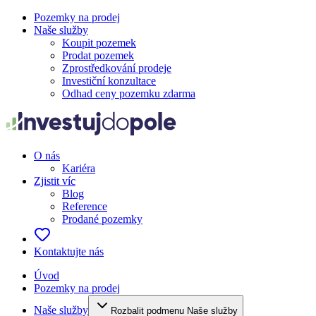
Pozemky na prodej
Naše služby
Koupit pozemek
Prodat pozemek
Zprostředkování prodeje
Investiční konzultace
Odhad ceny pozemku zdarma
O nás
Kariéra
Zjistit víc
Blog
Reference
Prodané pozemky
Kontaktujte nás
Úvod
Pozemky na prodej
Naše služby
Rozbalit podmenu Naše služby