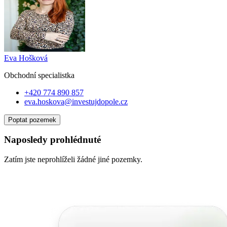
Eva Hošková
Obchodní specialist
ka
+420 774 890 857
eva.hoskova@investujdopole.cz
Poptat pozemek
Naposledy prohlédnuté
Zatím jste neprohlíželi žádné jiné pozemky.