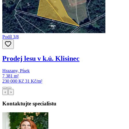
Podíl 3/8
Prodej lesu v k.ú. Klisinec
Hrazany, Písek
7 381 m²
230 000 Kč
31
Kč/m²
‹
›
Kontaktujte specialistu