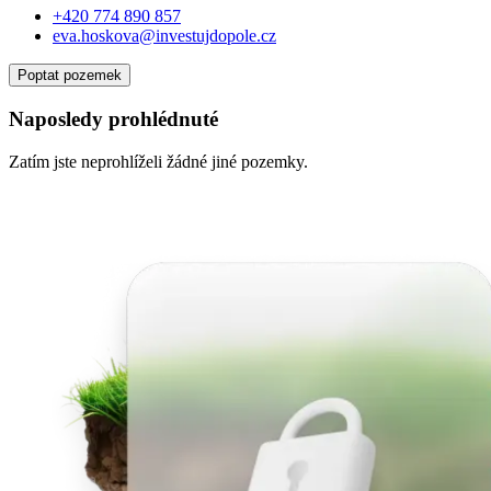
+420 774 890 857
eva.hoskova@investujdopole.cz
Poptat pozemek
Naposledy prohlédnuté
Zatím jste neprohlíželi žádné jiné pozemky.