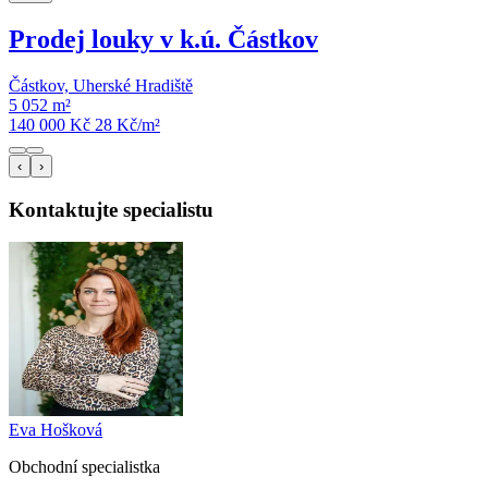
Prodej louky v k.ú. Částkov
Částkov, Uherské Hradiště
5 052 m²
140 000 Kč
28
Kč/m²
‹
›
Kontaktujte specialistu
Eva Hošková
Obchodní specialist
ka