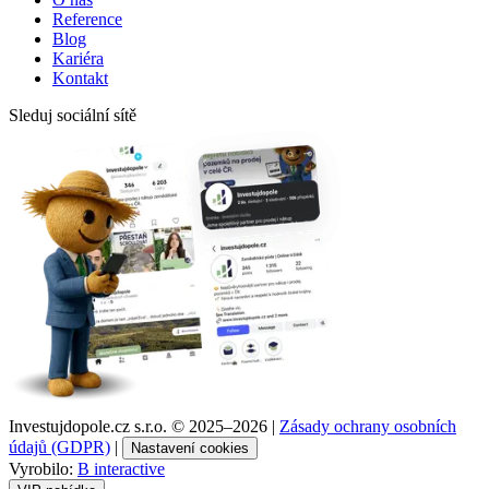
Reference
Blog
Kariéra
Kontakt
Sleduj sociální sítě
Investujdopole.cz s.r.o. ©
2025–2026
|
Zásady ochrany osobních
údajů (GDPR)
|
Nastavení cookies
Vyrobilo:
B interactive