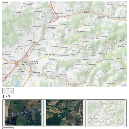
‹
›
1
/
3