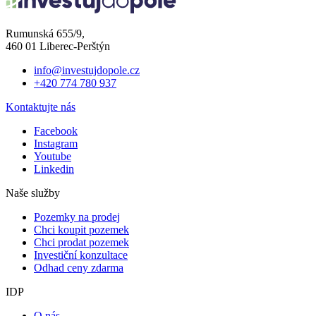
Rumunská 655/9,
460 01 Liberec-Perštýn
info@investujdopole.cz
+420 774 780 937
Kontaktujte nás
Facebook
Instagram
Youtube
Linkedin
Naše služby
Pozemky na prodej
Chci koupit pozemek
Chci prodat pozemek
Investiční konzultace
Odhad ceny zdarma
IDP
O nás