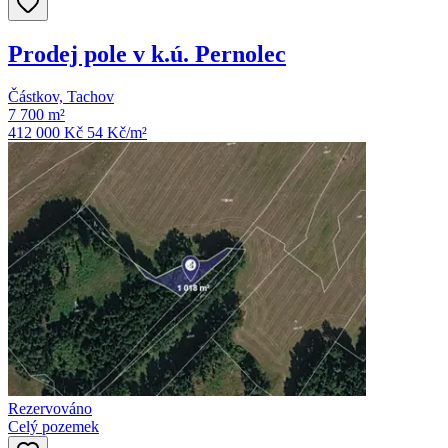
Prodej pole v k.ú. Pernolec
Částkov, Tachov
7 700 m²
412 000 Kč
54
Kč/m²
Rezervováno
Celý pozemek