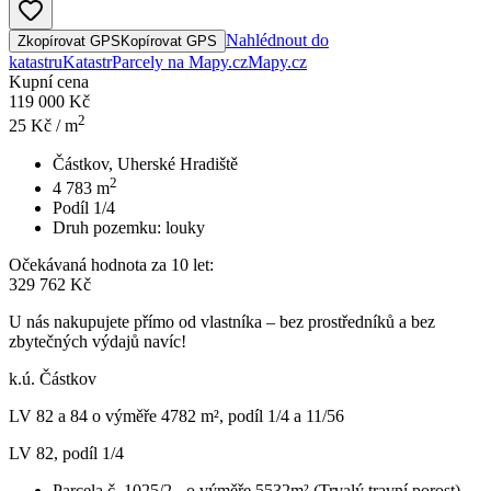
Nahlédnout do
Zkopírovat GPS
Kopírovat GPS
katastru
Katastr
Parcely na Mapy.cz
Mapy.cz
Kupní cena
119 000 Kč
2
25
Kč / m
Částkov, Uherské Hradiště
2
4 783
m
Podíl 1/4
Druh pozemku:
louky
Očekávaná hodnota za 10 let:
329 762 Kč
U nás nakupujete přímo od vlastníka – bez prostředníků a bez
zbytečných výdajů navíc!
k.ú. Částkov
LV 82 a 84 o výměře 4782 m², podíl 1/4 a 11/56
LV 82, podíl 1/4
Parcela č. 1025/2 - o výměře 5532m² (Trvalý travní porost)