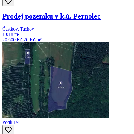
Prodej pozemku v k.ú. Pernolec
Částkov, Tachov
1 018 m²
20 600 Kč
20
Kč/m²
Podíl 1/4