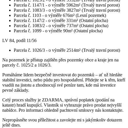
Parcela č. 1147/1 - o výměře 5962m² (Trvalý travní porost)
Parcela č. 1083/3 - o výměře 3827m² (Trvalý travní porost)
Parcela č. 1103 - o výměře 676m² (Lesní pozemek)
Parcela č. 1147/2 - o výměře 331m² (Ostatní plocha)
Parcela č. 1083/2 - o výměře 737m² (Ostatní plocha)
Parcela č. 1099 - o výměře 90m² (Ostatní plocha)
LV 84, podíl 11/56
Parcela č. 1026/3 - o výměře 2514m² (Trvalý travní porost)
Na pozemek je přístup zajištěn přes pozemky obce a kraje jen na
parcely č. 1025/2 a 1026/3.
Pomáháme lidem bezpečně investovat do pozemků – ať už hledáte
stabilní investici, nebo půdu pro hospodaření. Přidejte se k těm, kteří
vsadili na jistotu a zhodnocují své peníze tam, kde má investice
pevné základy.
Celý proces služby je ZDARMA, správní poplatek (podání na
katastr) hradí kupující. Vlastník si vyhrazuje právo prodat nejvyšší
nabídce. Pro informaci ohledně pachtovní smlouvy nás kontaktujte.
Nepropásněte svou příležitost a zavolejte mi s jakýmkoliv dotazem
ještě dnes.