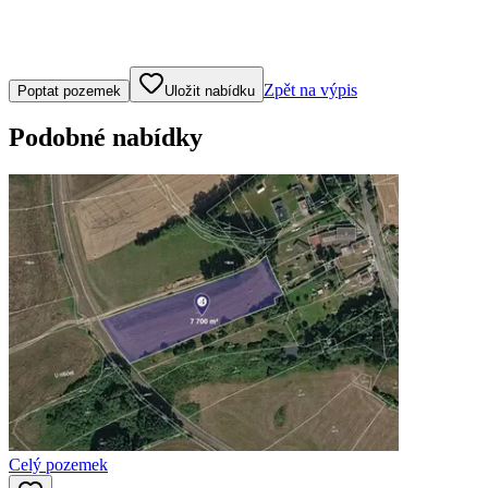
Klepněte nebo klikněte pro ovládání mapy
Zpět na výpis
Poptat pozemek
Uložit nabídku
Podobné nabídky
Celý pozemek