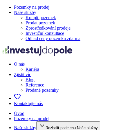
Pozemky na prodej
Naše služby
Koupit pozemek
Prodat pozemek
Zprostředkování prodeje
Investiční konzultace
Odhad ceny pozemku zdarma
O nás
Kariéra
Zjistit víc
Blog
Reference
Prodané pozemky
Kontaktujte nás
Úvod
Pozemky na prodej
Naše služby
Rozbalit podmenu Naše služby