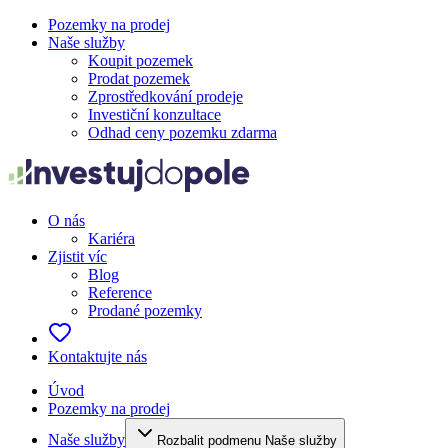
Pozemky na prodej
Naše služby
Koupit pozemek
Prodat pozemek
Zprostředkování prodeje
Investiční konzultace
Odhad ceny pozemku zdarma
O nás
Kariéra
Zjistit víc
Blog
Reference
Prodané pozemky
Kontaktujte nás
Úvod
Pozemky na prodej
Naše služby
Rozbalit podmenu Naše služby