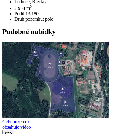
Lednice, Břeclav
2
2 954
m
Podíl 13/180
Druh pozemku:
pole
Podobné nabídky
Celý pozemek
obsahuje video