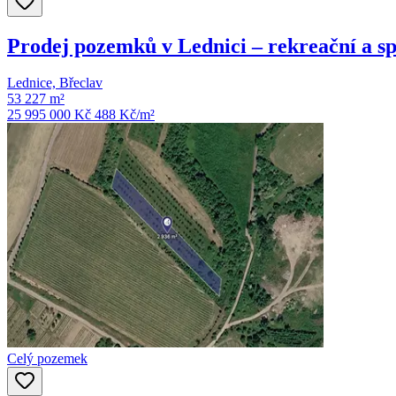
Prodej pozemků v Lednici – rekreační a sp
Lednice, Břeclav
53 227 m²
25 995 000 Kč
488
Kč/m²
Celý pozemek