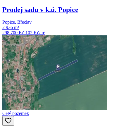
Prodej sadu v k.ú. Popice
Popice, Břeclav
2 936 m²
298 700 Kč
102
Kč/m²
Celý pozemek