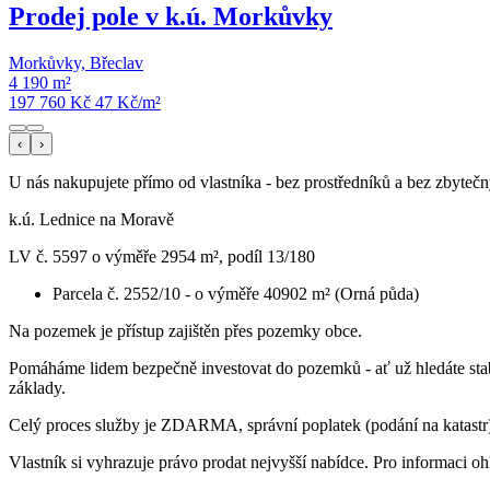
Prodej pole v k.ú. Morkůvky
Morkůvky, Břeclav
4 190 m²
197 760 Kč
47
Kč/m²
‹
›
U nás nakupujete přímo od vlastníka - bez prostředníků a bez zbyteč
k.ú. Lednice na Moravě
LV č. 5597 o výměře 2954 m², podíl 13/180
Parcela č. 2552/10 - o výměře 40902 m² (Orná půda)
Na pozemek je přístup zajištěn přes pozemky obce.
Pomáháme lidem bezpečně investovat do pozemků - ať už hledáte stabiln
základy.
Celý proces služby je ZDARMA, správní poplatek (podání na katastr) 
Vlastník si vyhrazuje právo prodat nejvyšší nabídce. Pro informaci o