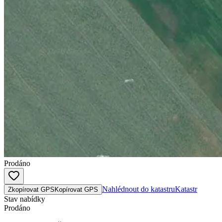
Prodáno
Nahlédnout do katastru
Katastr
Zkopírovat GPS
Kopírovat GPS
Stav nabídky
Prodáno