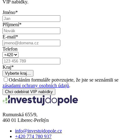
VIP nabídky.
Jméno
*
Příjmení
*
E-mail
*
Telefon
Kraj
*
Vyberte kraj…
Odesláním formuláře potvrzujete, že jste se seznámili se
zásadami ochrany osobních údajů
.
Chci odebírat VIP nabídky
Rumunská 655/9,
460 01 Liberec-Perštýn
info@investujdopole.cz
+420 774 780 937