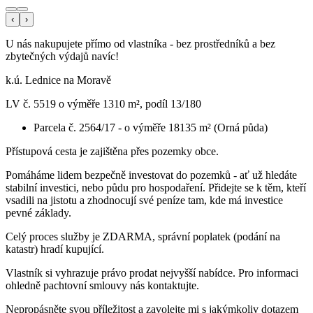
‹
›
U nás nakupujete přímo od vlastníka - bez prostředníků a bez
zbytečných výdajů navíc!
k.ú. Lednice na Moravě
LV č. 5519 o výměře 1310 m², podíl 13/180
Parcela č. 2564/17 - o výměře 18135 m² (Orná půda)
Přístupová cesta je zajištěna přes pozemky obce.
Pomáháme lidem bezpečně investovat do pozemků - ať už hledáte
stabilní investici, nebo půdu pro hospodaření. Přidejte se k těm, kteří
vsadili na jistotu a zhodnocují své peníze tam, kde má investice
pevné základy.
Celý proces služby je ZDARMA, správní poplatek (podání na
katastr) hradí kupující.
Vlastník si vyhrazuje právo prodat nejvyšší nabídce. Pro informaci
ohledně pachtovní smlouvy nás kontaktujte.
Nepropásněte svou příležitost a zavolejte mi s jakýmkoliv dotazem