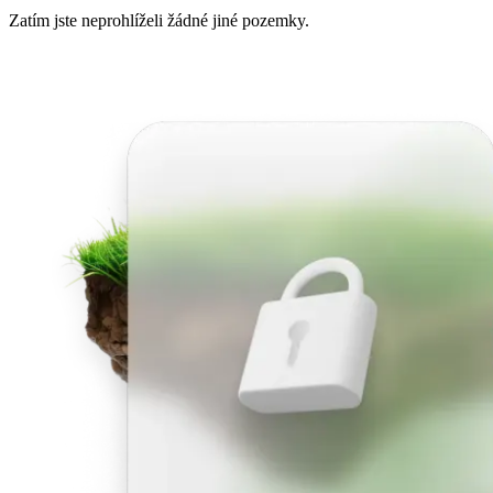
Zatím jste neprohlíželi žádné jiné pozemky.