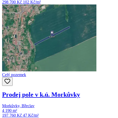
298 700 Kč
102
Kč/m²
Celý pozemek
Prodej pole v k.ú. Morkůvky
Morkůvky, Břeclav
4 190 m²
197 760 Kč
47
Kč/m²