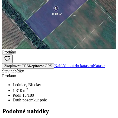
Prodáno
Nahlédnout do katastru
Katastr
Zkopírovat GPS
Kopírovat GPS
Stav nabídky
Prodáno
Lednice, Břeclav
2
1 310
m
Podíl 13/180
Druh pozemku:
pole
Podobné nabídky