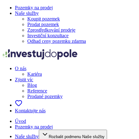
Pozemky na prodej
Naše služby
Koupit pozemek
Prodat pozemek
Zprostředkování prodeje
Investiční konzultace
Odhad ceny pozemku zdarma
O nás
Kariéra
Zjistit víc
Blog
Reference
Prodané pozemky
Kontaktujte nás
Úvod
Pozemky na prodej
Naše služby
Rozbalit podmenu Naše služby