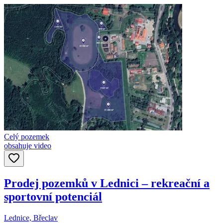
Celý pozemek
obsahuje video
Prodej pozemků v Lednici – rekreační a
sportovní potenciál
Lednice, Břeclav