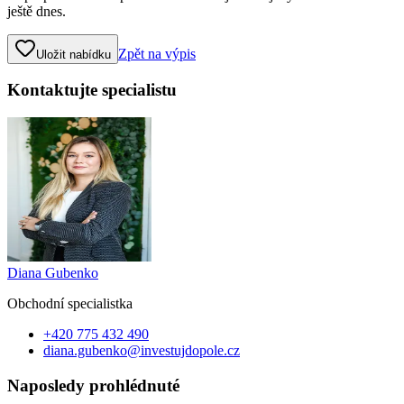
ještě dnes.
Zpět na výpis
Uložit nabídku
Kontaktujte specialistu
Diana Gubenko
Obchodní specialist
ka
+420 775 432 490
diana.gubenko@investujdopole.cz
Naposledy prohlédnuté