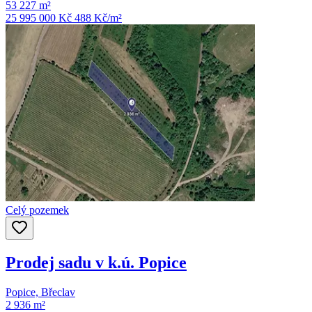
53 227 m²
25 995 000 Kč
488
Kč/m²
Celý pozemek
Prodej sadu v k.ú. Popice
Popice, Břeclav
2 936 m²