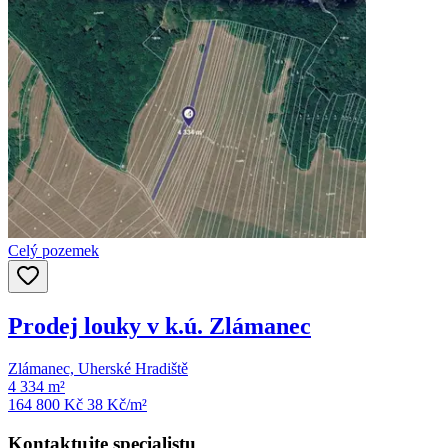
Celý pozemek
Prodej louky v k.ú. Zlámanec
Zlámanec, Uherské Hradiště
4 334 m²
164 800 Kč
38
Kč/m²
Kontaktujte specialistu