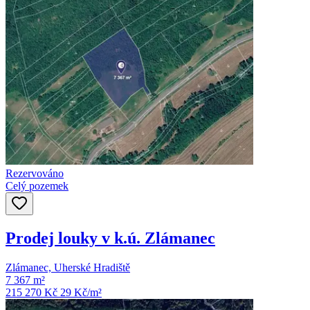
Rezervováno
Celý pozemek
Prodej louky v k.ú. Zlámanec
Zlámanec, Uherské Hradiště
7 367 m²
215 270 Kč
29
Kč/m²