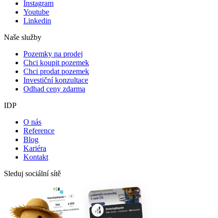
Instagram
Youtube
Linkedin
Naše služby
Pozemky na prodej
Chci koupit pozemek
Chci prodat pozemek
Investiční konzultace
Odhad ceny zdarma
IDP
O nás
Reference
Blog
Kariéra
Kontakt
Sleduj sociální sítě