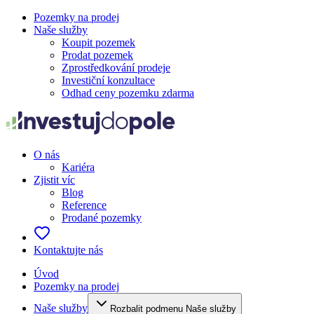
Pozemky na prodej
Naše služby
Koupit pozemek
Prodat pozemek
Zprostředkování prodeje
Investiční konzultace
Odhad ceny pozemku zdarma
O nás
Kariéra
Zjistit víc
Blog
Reference
Prodané pozemky
Kontaktujte nás
Úvod
Pozemky na prodej
Naše služby
Rozbalit podmenu Naše služby