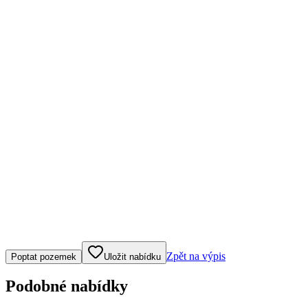
Klepněte nebo klikněte pro ovládání mapy
Zpět na výpis
Poptat pozemek
Uložit nabídku
Podobné nabídky