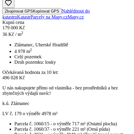
Nahlédnout do
Zkopírovat GPS
Kopírovat GPS
katastru
Katastr
Parcely na Mapy.cz
Mapy.cz
Kupní cena
179 000 Kč
2
36
Kč / m
Zlámanec, Uherské Hradiště
2
4 978
m
Celý pozemek
Druh pozemku:
louky
Očekávaná hodnota za 10 let:
496 028 Kč
U nás nakupujete přímo od vlastníka - bez prostředníků a bez
zbytečných výdajů navíc!
k.ú. Zlámanec
LV č. 179 o výměře 4978 m²
Parcela č. 1060/15 - o výměře 717 m² (Ostatní plocha)
Parcela č. 1060/37 - o výměře 221 m² (Orná půda)