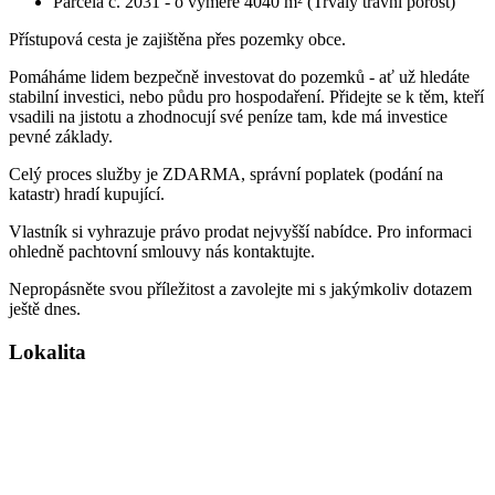
Parcela č. 2031 - o výměře 4040 m² (Trvalý travní porost)
Přístupová cesta je zajištěna přes pozemky obce.
Pomáháme lidem bezpečně investovat do pozemků - ať už hledáte
stabilní investici, nebo půdu pro hospodaření. Přidejte se k těm, kteří
vsadili na jistotu a zhodnocují své peníze tam, kde má investice
pevné základy.
Celý proces služby je ZDARMA, správní poplatek (podání na
katastr) hradí kupující.
Vlastník si vyhrazuje právo prodat nejvyšší nabídce. Pro informaci
ohledně pachtovní smlouvy nás kontaktujte.
Nepropásněte svou příležitost a zavolejte mi s jakýmkoliv dotazem
ještě dnes.
Lokalita