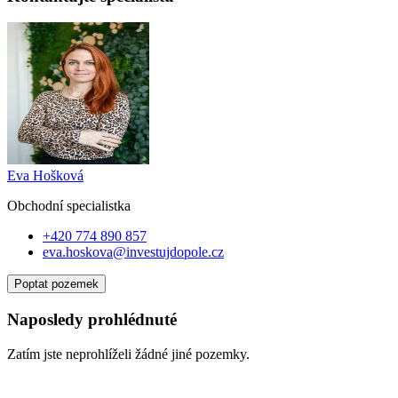
Eva Hošková
Obchodní specialist
ka
+420 774 890 857
eva.hoskova@investujdopole.cz
Poptat pozemek
Naposledy prohlédnuté
Zatím jste neprohlíželi žádné jiné pozemky.