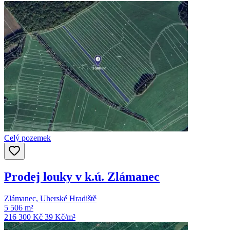
Celý pozemek
Prodej louky v k.ú. Zlámanec
Zlámanec, Uherské Hradiště
5 506 m²
216 300 Kč
39
Kč/m²