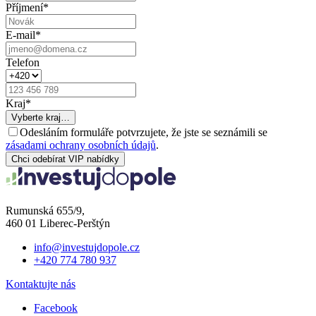
Příjmení
*
E-mail
*
Telefon
Kraj
*
Vyberte kraj…
Odesláním formuláře potvrzujete, že jste se seznámili se
zásadami ochrany osobních údajů
.
Chci odebírat VIP nabídky
Rumunská 655/9,
460 01 Liberec-Perštýn
info@investujdopole.cz
+420 774 780 937
Kontaktujte nás
Facebook