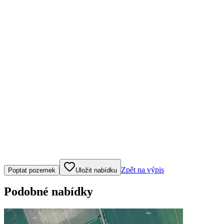
Klepněte nebo klikněte pro ovládání mapy
Zpět na výpis
Poptat pozemek
Uložit nabídku
Podobné nabídky