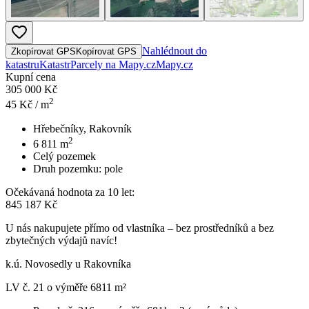
Nahlédnout do
Zkopírovat GPS
Kopírovat GPS
katastru
Katastr
Parcely na Mapy.cz
Mapy.cz
Kupní cena
305 000 Kč
2
45
Kč / m
Hřebečníky, Rakovník
2
6 811
m
Celý pozemek
Druh pozemku:
pole
Očekávaná hodnota za 10 let:
845 187 Kč
U nás nakupujete přímo od vlastníka – bez prostředníků a bez
zbytečných výdajů navíc!
k.ú. Novosedly u Rakovníka
LV č. 21 o výměře 6811 m²