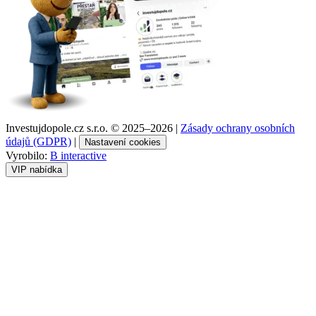
Investujdopole.cz s.r.o. ©
2025–2026
|
Zásady ochrany osobních
údajů (GDPR)
|
Nastavení cookies
Vyrobilo:
B interactive
VIP nabídka