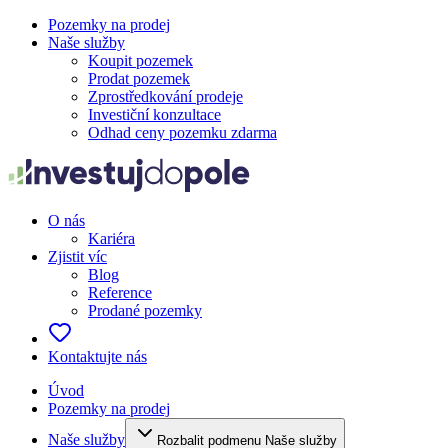
Pozemky na prodej
Naše služby
Koupit pozemek
Prodat pozemek
Zprostředkování prodeje
Investiční konzultace
Odhad ceny pozemku zdarma
O nás
Kariéra
Zjistit víc
Blog
Reference
Prodané pozemky
Kontaktujte nás
Úvod
Pozemky na prodej
Naše služby
Rozbalit podmenu Naše služby