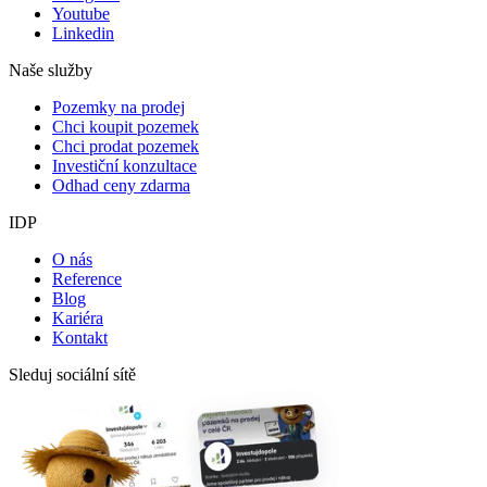
Youtube
Linkedin
Naše služby
Pozemky na prodej
Chci koupit pozemek
Chci prodat pozemek
Investiční konzultace
Odhad ceny zdarma
IDP
O nás
Reference
Blog
Kariéra
Kontakt
Sleduj sociální sítě