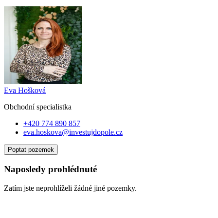
Eva Hošková
Obchodní specialist
ka
+420 774 890 857
eva.hoskova@investujdopole.cz
Poptat pozemek
Naposledy prohlédnuté
Zatím jste neprohlíželi žádné jiné pozemky.