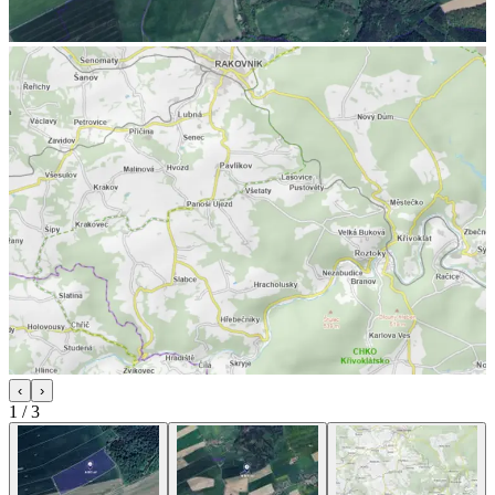
‹
›
1
/
3