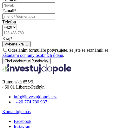
E-mail
*
Telefon
Kraj
*
Vyberte kraj…
Odesláním formuláře potvrzujete, že jste se seznámili se
zásadami ochrany osobních údajů
.
Chci odebírat VIP nabídky
Rumunská 655/9,
460 01 Liberec-Perštýn
info@investujdopole.cz
+420 774 780 937
Kontaktujte nás
Facebook
Instagram