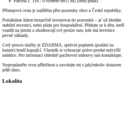
Parcela č. 316 - o výměře 6811 m2 (orná půda)
Přístupová cesta je zajištěna přes pozemky obce a České republiky.
Pomáháme lidem bezpečně investovat do pozemků – ať už hledáte
stabilní investici, nebo půdu pro hospodaření. Přidejte se k těm, kteří
vsadili na jistotu a zhodnocují své peníze tam, kde má investice
pevné základy.
Celý proces služby je ZDARMA, správní poplatek (podání na
katastr) hradí kupující. Vlastník si vyhrazuje právo prodat nejvyšší
nabídce. Pro informaci ohledně pachtovní smlouvy nás kontaktujte.
Nepropásněte svou příležitost a zavolejte mi s jakýmkoliv dotazem
ještě dnes.
Lokalita