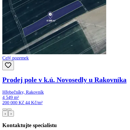
Celý pozemek
Prodej pole v k.ú. Novosedly u Rakovníka
Hřebečníky, Rakovník
4 549 m²
200 000 Kč
44
Kč/m²
‹
›
Kontaktujte specialistu