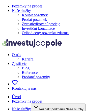
Pozemky na prodej
Naše služby
Koupit pozemek
Prodat pozemek
Zprostředkování prodeje
Investiční konzultace
Odhad ceny pozemku zdarma
O nás
Kariéra
Zjistit víc
Blog
Reference
Prodané pozemky
Kontaktujte nás
Úvod
Pozemky na prodej
Naše služby
Rozbalit podmenu Naše služby