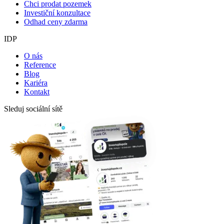
Chci prodat pozemek
Investiční konzultace
Odhad ceny zdarma
IDP
O nás
Reference
Blog
Kariéra
Kontakt
Sleduj sociální sítě