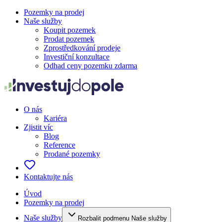
Pozemky na prodej
Naše služby
Koupit pozemek
Prodat pozemek
Zprostředkování prodeje
Investiční konzultace
Odhad ceny pozemku zdarma
O nás
Kariéra
Zjistit víc
Blog
Reference
Prodané pozemky
Kontaktujte nás
Úvod
Pozemky na prodej
Naše služby
Rozbalit podmenu Naše služby