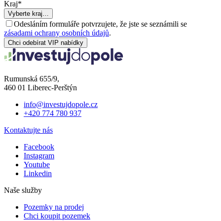
Kraj
*
Vyberte kraj…
Odesláním formuláře potvrzujete, že jste se seznámili se
zásadami ochrany osobních údajů
.
Chci odebírat VIP nabídky
Rumunská 655/9,
460 01 Liberec-Perštýn
info@investujdopole.cz
+420 774 780 937
Kontaktujte nás
Facebook
Instagram
Youtube
Linkedin
Naše služby
Pozemky na prodej
Chci koupit pozemek