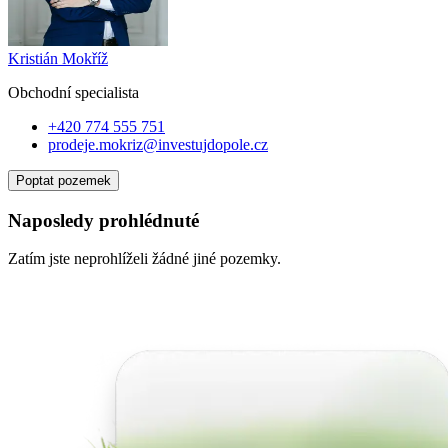
Kristián Mokříž
Obchodní specialist
a
+420 774 555 751
prodeje.mokriz@investujdopole.cz
Poptat pozemek
Naposledy prohlédnuté
Zatím jste neprohlíželi žádné jiné pozemky.