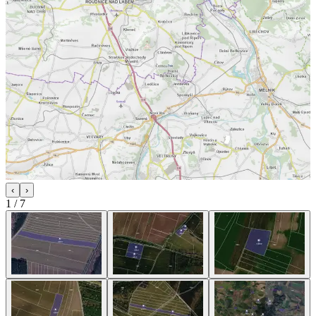
‹
›
1
/
7