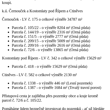
koupi.
k.ú. Černouček a Kostomlaty pod Řípem a Ctiněves
Černouček - LV č. 175 o celkové výměře 34787 m²
Parcela č. 105/22 - o výměře 8204 m² (Orná půda)
Parcela č. 144/19 - o výměře 2316 m² (Orná půda)
Parcela č. 151/5 - o výměře 2777 m² (Orná půda)
Parcela č. 209/15 - o výměře 5009 m² (Orná půda)
Parcela č. 209/16 - o výměře 2616 m² (Orná půda)
Parcela č. 72/6 - o výměře 13865 m² (Orná půda)
Kostomlaty pod Řípem - LV č. 342 o celkové výměře 15629 m²
Parcela č. 418 - o výměře 15629 m² (Orná půda)
Ctiněves - LV č. 582 o celkové výměře 2130 m²
Parcela č. 1338 - o výměře 446 m² (Lesní pozemek)
Parcela č. 1387 - o výměře 1684 m² (Trvalý travní porost)
Přístupová cesta je zajištěna přes pozemky obce a kraje kromě
parcel č. 72/6 a č. 105/22.
Pomáháme lidem bezpečně investovat do pozemků - ať už hledáte