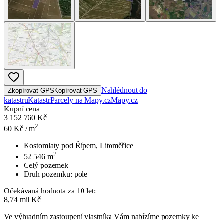
Nahlédnout do
Zkopírovat GPS
Kopírovat GPS
katastru
Katastr
Parcely na Mapy.cz
Mapy.cz
Kupní cena
3 152 760 Kč
2
60
Kč / m
Kostomlaty pod Řípem, Litoměřice
2
52 546
m
Celý pozemek
Druh pozemku:
pole
Očekávaná hodnota za 10 let:
8,74 mil Kč
Ve výhradním zastoupení vlastníka Vám nabízíme pozemky ke