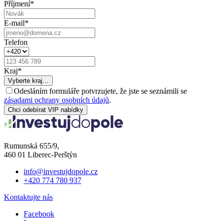
Příjmení
*
E-mail
*
Telefon
Kraj
*
Vyberte kraj…
Odesláním formuláře potvrzujete, že jste se seznámili se
zásadami ochrany osobních údajů
.
Chci odebírat VIP nabídky
Rumunská 655/9,
460 01 Liberec-Perštýn
info@investujdopole.cz
+420 774 780 937
Kontaktujte nás
Facebook