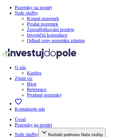
Pozemky na prodej
Naše služby
Koupit pozemek
Prodat pozemek
Zprostředkování prodeje
Investiční konzultace
Odhad ceny pozemku zdarma
O nás
Kariéra
Zjistit víc
Blog
Reference
Prodané pozemky
Kontaktujte nás
Úvod
Pozemky na prodej
Naše služby
Rozbalit podmenu Naše služby