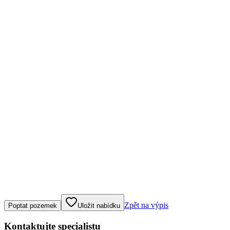
Klepněte nebo klikněte pro ovládání mapy
Zpět na výpis
Poptat pozemek
Uložit nabídku
Kontaktujte specialistu