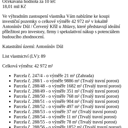
Očekávaná hodnota za 10 let:
18,01 mil Kč
Ve výhradním zastoupení vlastníka Vám nabízíme ke koupi
investiční pozemky o celkové výměře 42 972 m² v lokalitě
Antonínův Důl / Červený Kříž u Jihlavy, které představují ideální
příležitost pro investory, firmy i spekulativní nákup s potenciálem
budoucího zhodnocení.
Katastrální území: Antonínův Důl
List vlastnictví (LV): 89
Celková výměra: 42 972 m²
Parcela č. 247/4 - o výměře 21 m² (Zahrada)
Parcela č. 288/1 - o výměře 9886 m² (Trvalý travní porost)
Parcela č. 288/48 - o výměře 1682 m² (Trvalý travní porost)
Parcela č. 288/49 - o výměře 351 m² (Trvalý travní porost)
Parcela č. 288/50 - o výměře 768 m² (Trvalý travní porost)
Parcela č. 288/51 - o výměře 904 m² (Trvalý travní porost)
Parcela č. 288/52 - o výměře 497 m² (Trvalý travní porost)
Parcela č. 288/53 - o výměře 37 m² (Trvalý travní porost)
Parcela č. 288/54 - o výměře 11 m² (Trvalý travní porost)
Parcela č. 288/55 - o výměře 78 m² (Trvalý travní porost)
Parcela č. 288/56 - o výměře 1852 m² (Trvalý travní porost)