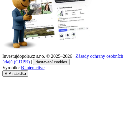
Investujdopole.cz s.r.o. ©
2025–2026
|
Zásady ochrany osobních
údajů (GDPR)
|
Nastavení cookies
Vyrobilo:
B interactive
VIP nabídka