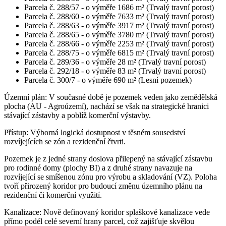
Parcela č. 288/57 - o výměře 1686 m² (Trvalý travní porost)
Parcela č. 288/60 - o výměře 7633 m² (Trvalý travní porost)
Parcela č. 288/63 - o výměře 3917 m² (Trvalý travní porost)
Parcela č. 288/65 - o výměře 3780 m² (Trvalý travní porost)
Parcela č. 288/66 - o výměře 2253 m² (Trvalý travní porost)
Parcela č. 288/75 - o výměře 6815 m² (Trvalý travní porost)
Parcela č. 289/36 - o výměře 28 m² (Trvalý travní porost)
Parcela č. 292/18 - o výměře 83 m² (Trvalý travní porost)
Parcela č. 300/7 - o výměře 690 m² (Lesní pozemek)
Územní plán: V současné době je pozemek veden jako zemědělská
plocha (AU - Agroúzemí), nachází se však na strategické hranici
stávající zástavby a poblíž komerční výstavby.
Přístup: Výborná logická dostupnost v těsném sousedství
rozvíjejících se zón a rezidenční čtvrti.
Pozemek je z jedné strany doslova přilepený na stávající zástavbu
pro rodinné domy (plochy BI) a z druhé strany navazuje na
rozvíjející se smíšenou zónu pro výrobu a skladování (VZ). Poloha
tvoří přirozený koridor pro budoucí změnu územního plánu na
rezidenční či komerční využití.
Kanalizace: Nově definovaný koridor splaškové kanalizace vede
přímo podél celé severní hrany parcel, což zajišťuje skvělou