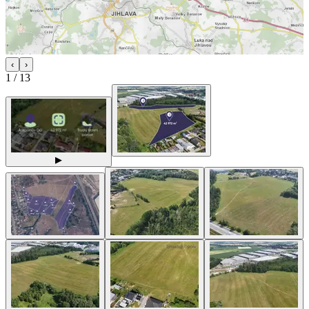
‹
›
1
/
13
▶