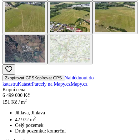
Nahlédnout do
Zkopírovat GPS
Kopírovat GPS
katastru
Katastr
Parcely na Mapy.cz
Mapy.cz
Kupní cena
6 499 000 Kč
2
151
Kč / m
Jihlava, Jihlava
2
42 972
m
Celý pozemek
Druh pozemku:
komerční