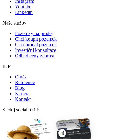
Instagram
Youtube
Linkedin
Naše služby
Pozemky na prodej
Chci koupit pozemek
Chci prodat pozemek
Investiční konzultace
Odhad ceny zdarma
IDP
O nás
Reference
Blog
Kariéra
Kontakt
Sleduj sociální sítě