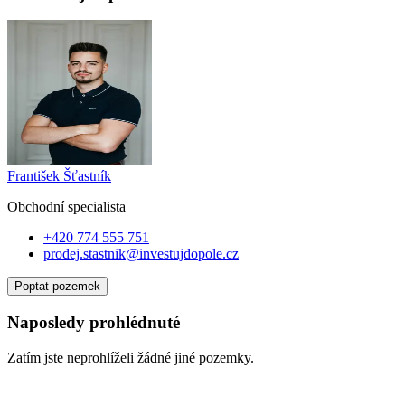
František Šťastník
Obchodní specialist
a
+420 774 555 751
prodej.stastnik@investujdopole.cz
Poptat pozemek
Naposledy prohlédnuté
Zatím jste neprohlíželi žádné jiné pozemky.