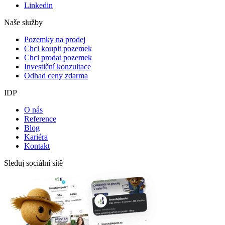
Linkedin
Naše služby
Pozemky na prodej
Chci koupit pozemek
Chci prodat pozemek
Investiční konzultace
Odhad ceny zdarma
IDP
O nás
Reference
Blog
Kariéra
Kontakt
Sleduj sociální sítě