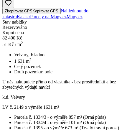
Nahlédnout do
Zkopírovat GPS
Kopírovat GPS
katastru
Katastr
Parcely na Mapy.cz
Mapy.cz
Stav nabídky
Rezervováno
Kupní cena
82 400 Kč
2
51
Kč / m
Velvary, Kladno
2
1 631
m
Celý pozemek
Druh pozemku:
pole
U nás nakupujete přímo od vlastníka - bez prostředníků a bez
zbytečných výdajů navíc!
k.ú. Velvary
LV č. 2149 o výměře 1631 m²
Parcela č. 1334/3 - o výměře 857 m² (Orná půda)
Parcela č. 1334/4 - o výměře 101 m² (Orná půda)
Parcela č. 1395 - o výměře 673 m² (Trvalý travní porost)