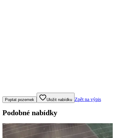
Klepněte nebo klikněte pro ovládání mapy
Zpět na výpis
Poptat pozemek
Uložit nabídku
Podobné nabídky