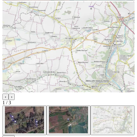
‹
›
1
/
3