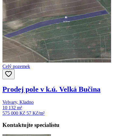
Celý pozemek
Prodej pole v k.ú. Velká Bučina
Velvary, Kladno
10 132 m²
575 000 Kč
57
Kč/m²
Kontaktujte specialistu