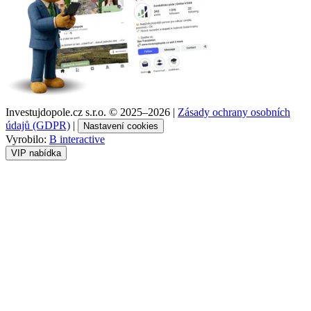
Investujdopole.cz s.r.o. ©
2025–2026
|
Zásady ochrany osobních
údajů (GDPR)
|
Nastavení cookies
Vyrobilo:
B interactive
VIP nabídka