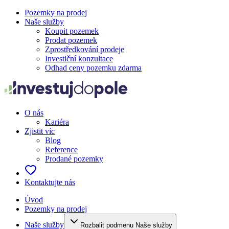
Pozemky na prodej
Naše služby
Koupit pozemek
Prodat pozemek
Zprostředkování prodeje
Investiční konzultace
Odhad ceny pozemku zdarma
O nás
Kariéra
Zjistit víc
Blog
Reference
Prodané pozemky
Kontaktujte nás
Úvod
Pozemky na prodej
Naše služby
Rozbalit podmenu Naše služby