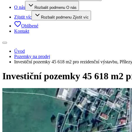
O nás
Rozbalit podmenu O nás
Zjistit víc
Rozbalit podmenu Zjistit víc
Oblíbené
Kontakt
Úvod
Pozemky na prodej
Investiční pozemky 45 618 m2 pro rezidenční výstavbu, Přílez
Investiční pozemky 45 618 m2 pr