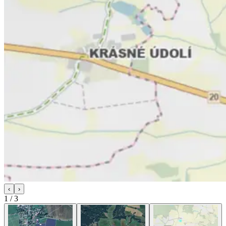
‹
›
1
/
3