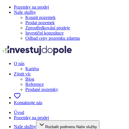
Pozemky na prodej
Naše služby
Koupit pozemek
Prodat pozemek
Zprostředkování prodeje
Investiční konzultace
Odhad ceny pozemku zdarma
O nás
Kariéra
Zjistit víc
Blog
Reference
Prodané pozemky
Kontaktujte nás
Úvod
Pozemky na prodej
Naše služby
Rozbalit podmenu Naše služby